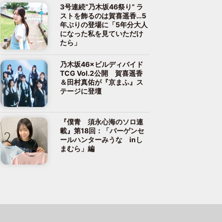
3号連続“乃木坂46祭り” ラ
ストを飾るのは賀喜遥香…5
年ぶりの登場に「5年分大人
になった私を見ていただけ
たら」
乃木坂46×ビルディバイド
TCG Vol.2公開 賀喜遥香
＆田村真佑が『京まふ』ス
テージに登壇
『僕青 須永心海のソロ連
載』第18回：「バーゲンセ
ールハンターみうな inし
まむら」編