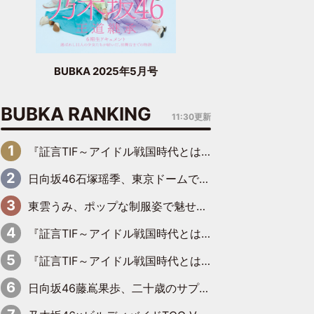
BUBKA 2025年5月号
BUBKA RANKING
11:30更新
『証言TIF～アイドル戦国時代とはなんだったのか～』第6回：でんぱ組.inc・古川未鈴×相沢梨紗「『ハロプロやりたかったな』って言ったら、夢眠ねむさんに『てめえはでんぱ組．incなんだよ！』って肩パンされて(笑)」
日向坂46石塚瑶季、東京ドームで“観戦バレ”！ ナイツ・塙も認めた「巨人に詳しすぎるアイドル」は元VENUSスクール生で杉内コーチ推し⁉
東雲うみ、ポップな制服姿で魅せる“東雲グリーン”の正体
『証言TIF～アイドル戦国時代とはなんだったのか～』第8回：Negicco・Nao☆×Megu×Kaede「東京からオファーが来たのと、梨の皮剥きとどっちが大事なんだって」
『証言TIF～アイドル戦国時代とはなんだったのか～』第10回：さくら学院・武藤彩未×飯田らうら「正直、中3で辞めるというのを信じてなくて。そう言われてはいたけど、嘘でしょって」
日向坂46藤嶌果歩、二十歳のサプライズバースデーに大喜び「頼られる先輩になれるように努力していきたい」