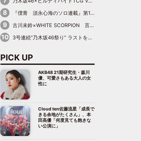
乃木坂46×ビルディバイドTCG Vol.2公開 賀喜遥香＆田村真佑が『京まふ』ステージに登壇
『僕青 須永心海のソロ連載』第18回：「バーゲンセールハンターみうな inしまむら」編
古川未鈴×WHITE SCORPION 言葉が背中を押した“それぞれの決意”
3号連続“乃木坂46祭り” ラストを飾るのは賀喜遥香…5年ぶりの登場に「5年分大人になった私を見ていただけたら」
PICK UP
AKB48 21期研究生・森川
優、可愛さもある大人の女
性に
Cloud ten佐藤流星「成長で
きる余地がたくさん」、本
田高優「何度見ても飽きな
い公演に」