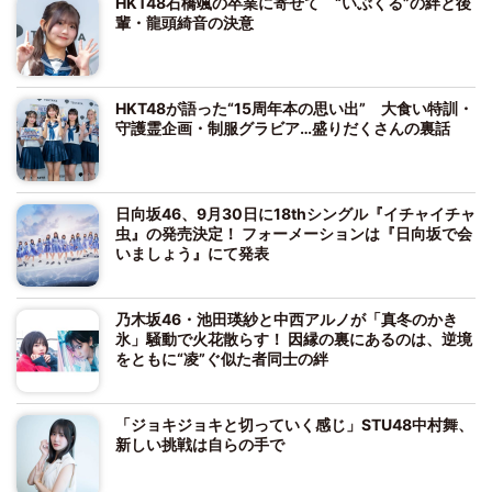
HKT48石橋颯の卒業に寄せて “いぶくる”の絆と後
輩・龍頭綺音の決意
HKT48が語った“15周年本の思い出” 大食い特訓・
守護霊企画・制服グラビア…盛りだくさんの裏話
日向坂46、9月30日に18thシングル『イチャイチャ
虫』の発売決定！ フォーメーションは『日向坂で会
いましょう』にて発表
乃木坂46・池田瑛紗と中西アルノが「真冬のかき
氷」騒動で火花散らす！ 因縁の裏にあるのは、逆境
をともに“凌”ぐ似た者同士の絆
「ジョキジョキと切っていく感じ」STU48中村舞、
新しい挑戦は自らの手で