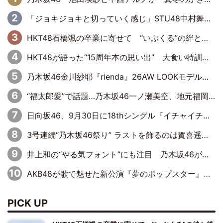
「ジョキジョキと切っていく感じ」STU48中村舞、新しい挑戦は自らの手で
HKT48石橋颯の卒業に寄せて “いぶくる”の絆と後輩・龍頭綺音の決意
HKT48が語った“15周年本の思い出” 大食い特訓・守護霊企画・制服グラビア…盛りだくさんの裏話
乃木坂46金川紗耶『rienda』26AW LOOKモデルに就任
“福太郎愛”で話題…乃木坂46一ノ瀬美空、地元福岡『めんべい25周年トップサポーター』に就任
日向坂46、9月30日に18thシングル『イチャイチャ虫』の発売決定！ フォーメーションは『日向坂で会いましょう』にて発表
3号連続“乃木坂46祭り” ラストを飾るのは賀喜遥香…5年ぶりの登場に「5年分大人になった私を見ていただけたら」
井上和の“やる気フォント”にも注目 乃木坂46が挑んだ書道パフォーマンスの舞台裏
AKB48が歌で魅せた新公演『夢のポップスター』 初日から全身全霊のステージ
PICK UP