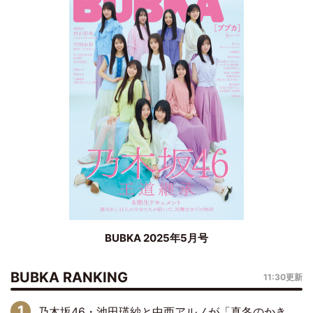
BUBKA 2025年5月号
BUBKA RANKING
11:30更新
乃木坂46・池田瑛紗と中西アルノが「真冬のかき氷」騒動で火花散らす！ 因縁の裏にあるのは、逆境をともに“凌”ぐ似た者同士の絆