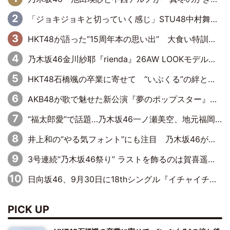
「ジョキジョキと切っていく感じ」STU48中村舞、新しい挑戦は自らの手で
HKT48が語った“15周年本の思い出” 大食い特訓・守護霊企画・制服グラビア…盛りだくさんの裏話
乃木坂46金川紗耶『rienda』26AW LOOKモデルに就任
HKT48石橋颯の卒業に寄せて “いぶくる”の絆と後輩・龍頭綺音の決意
AKB48が歌で魅せた新公演『夢のポップスター』 初日から全身全霊のステージ
“福太郎愛”で話題…乃木坂46一ノ瀬美空、地元福岡『めんべい25周年トップサポーター』に就任
井上和の“やる気フォント”にも注目 乃木坂46が挑んだ書道パフォーマンスの舞台裏
3号連続“乃木坂46祭り” ラストを飾るのは賀喜遥香…5年ぶりの登場に「5年分大人になった私を見ていただけたら」
日向坂46、9月30日に18thシングル『イチャイチャ虫』の発売決定！ フォーメーションは『日向坂で会いましょう』にて発表
PICK UP