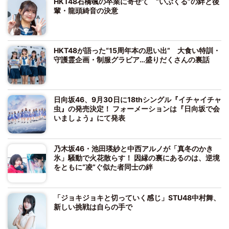
HKT48石橋颯の卒業に寄せて “いぶくる”の絆と後
輩・龍頭綺音の決意
HKT48が語った“15周年本の思い出” 大食い特訓・
守護霊企画・制服グラビア…盛りだくさんの裏話
日向坂46、9月30日に18thシングル『イチャイチャ
虫』の発売決定！ フォーメーションは『日向坂で会
いましょう』にて発表
乃木坂46・池田瑛紗と中西アルノが「真冬のかき
氷」騒動で火花散らす！ 因縁の裏にあるのは、逆境
をともに“凌”ぐ似た者同士の絆
「ジョキジョキと切っていく感じ」STU48中村舞、
新しい挑戦は自らの手で