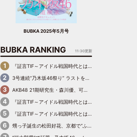
BUBKA 2025年5月号
BUBKA RANKING
11:30更新
『証言TIF～アイドル戦国時代とはなんだったのか～』第6回：でんぱ組.inc・古川未鈴×相沢梨紗「『ハロプロやりたかったな』って言ったら、夢眠ねむさんに『てめえはでんぱ組．incなんだよ！』って肩パンされて(笑)」
3号連続“乃木坂46祭り” ラストを飾るのは賀喜遥香…5年ぶりの登場に「5年分大人になった私を見ていただけたら」
AKB48 21期研究生・森川優、可愛さもある大人の女性に
『証言TIF～アイドル戦国時代とはなんだったのか～』第11回：私立恵比寿中学・真山りか×安本彩花「TIFで10年ぶりのキョンシーメイクをしたら、場を完全に引かせてしまって。時代が変わったんだなって」
『証言TIF～アイドル戦国時代とはなんだったのか～』第10回：さくら学院・武藤彩未×飯田らうら「正直、中3で辞めるというのを信じてなくて。そう言われてはいたけど、嘘でしょって」
甥っ子誕生の松田好花、京都で“ふたつの家族”をはしご！ “母”黒谷友香に見送られ、“父”松岡昌宏とはハシゴ酒