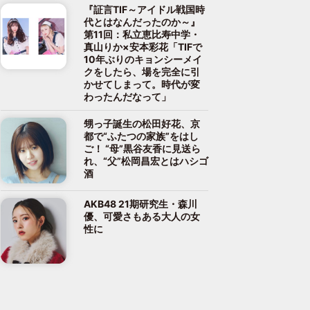
『証言TIF～アイドル戦国時
代とはなんだったのか～』
第11回：私立恵比寿中学・
真山りか×安本彩花「TIFで
10年ぶりのキョンシーメイ
クをしたら、場を完全に引
かせてしまって。時代が変
わったんだなって」
甥っ子誕生の松田好花、京
都で“ふたつの家族”をはし
ご！ “母”黒谷友香に見送ら
れ、“父”松岡昌宏とはハシゴ
酒
AKB48 21期研究生・森川
優、可愛さもある大人の女
性に