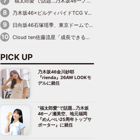
“福太郎愛”で話題…乃木坂46一ノ瀬美空、地元福岡『めんべい25周年トップサポーター』に就任
乃木坂46×ビルディバイドTCG Vol.2公開 賀喜遥香＆田村真佑が『京まふ』ステージに登壇
日向坂46石塚瑶季、東京ドームで“観戦バレ”！ ナイツ・塙も認めた「巨人に詳しすぎるアイドル」は元VENUSスクール生で杉内コーチ推し⁉
Cloud ten佐藤流星「成長できる余地がたくさん」、本田高優「何度見ても飽きない公演に」
PICK UP
乃木坂46金川紗耶
『rienda』26AW LOOKモ
デルに就任
“福太郎愛”で話題…乃木坂
46一ノ瀬美空、地元福岡
『めんべい25周年トップサ
ポーター』に就任