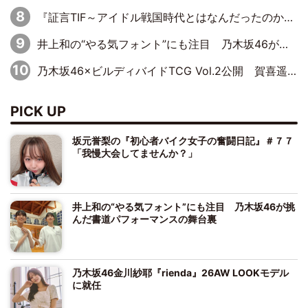
『証言TIF～アイドル戦国時代とはなんだったのか～』第10回：さくら学院・武藤彩未×飯田らうら「正直、中3で辞めるというのを信じてなくて。そう言われてはいたけど、嘘でしょって」
井上和の“やる気フォント”にも注目 乃木坂46が挑んだ書道パフォーマンスの舞台裏
乃木坂46×ビルディバイドTCG Vol.2公開 賀喜遥香＆田村真佑が『京まふ』ステージに登壇
PICK UP
坂元誉梨の『初心者バイク女子の奮闘日記』＃７７
「我慢大会してませんか？」
井上和の“やる気フォント”にも注目 乃木坂46が挑
んだ書道パフォーマンスの舞台裏
乃木坂46金川紗耶『rienda』26AW LOOKモデル
に就任