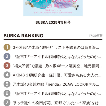
BUBKA 2025年5月号
BUBKA RANKING
17:30更新
3号連続“乃木坂46祭り” ラストを飾るのは賀喜遥香…5年ぶりの登場に「5年分大人になった私を見ていただけたら」
『証言TIF～アイドル戦国時代とはなんだったのか～』第6回：でんぱ組.inc・古川未鈴×相沢梨紗「『ハロプロやりたかったな』って言ったら、夢眠ねむさんに『てめえはでんぱ組．incなんだよ！』って肩パンされて(笑)」
“福太郎愛”で話題…乃木坂46一ノ瀬美空、地元福岡『めんべい25周年トップサポーター』に就任
AKB48 21期研究生・森川優、可愛さもある大人の女性に
乃木坂46金川紗耶『rienda』26AW LOOKモデルに就任
『証言TIF～アイドル戦国時代とはなんだったのか～』第11回：私立恵比寿中学・真山りか×安本彩花「TIFで10年ぶりのキョンシーメイクをしたら、場を完全に引かせてしまって。時代が変わったんだなって」
甥っ子誕生の松田好花、京都で“ふたつの家族”をはしご！ “母”黒谷友香に見送られ、“父”松岡昌宏とはハシゴ酒