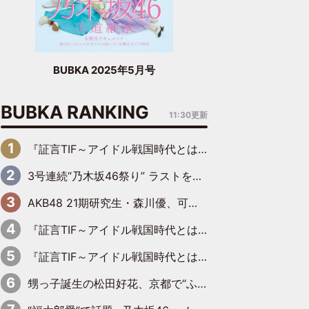
BUBKA 2025年5月号
BUBKA RANKING
11:30更新
『証言TIF～アイドル戦国時代とはなんだったのか～』第6回：でんぱ組.inc・古川未鈴×相沢梨紗「『ハロプロやりたかったな』って言ったら、夢眠ねむさんに『てめえはでんぱ組．incなんだよ！』って肩パンされて(笑)」
3号連続“乃木坂46祭り” ラストを飾るのは賀喜遥香…5年ぶりの登場に「5年分大人になった私を見ていただけたら」
AKB48 21期研究生・森川優、可愛さもある大人の女性に
『証言TIF～アイドル戦国時代とはなんだったのか～』第11回：私立恵比寿中学・真山りか×安本彩花「TIFで10年ぶりのキョンシーメイクをしたら、場を完全に引かせてしまって。時代が変わったんだなって」
『証言TIF～アイドル戦国時代とはなんだったのか～』第10回：さくら学院・武藤彩未×飯田らうら「正直、中3で辞めるというのを信じてなくて。そう言われてはいたけど、嘘でしょって」
甥っ子誕生の松田好花、京都で“ふたつの家族”をはしご！ “母”黒谷友香に見送られ、“父”松岡昌宏とはハシゴ酒