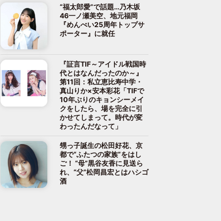
“福太郎愛”で話題…乃木坂
46一ノ瀬美空、地元福岡
『めんべい25周年トップサ
ポーター』に就任
『証言TIF～アイドル戦国時
代とはなんだったのか～』
第11回：私立恵比寿中学・
真山りか×安本彩花「TIFで
10年ぶりのキョンシーメイ
クをしたら、場を完全に引
かせてしまって。時代が変
わったんだなって」
甥っ子誕生の松田好花、京
都で“ふたつの家族”をはし
ご！ “母”黒谷友香に見送ら
れ、“父”松岡昌宏とはハシゴ
酒