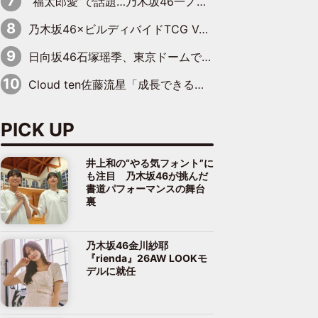
“福太郎愛”で話題…乃木坂46一ノ瀬美空、地元福岡『めんべい25周年トップサポーター』に就任
乃木坂46×ビルディバイドTCG Vol.2公開 賀喜遥香＆田村真佑が『京まふ』ステージに登壇
日向坂46石塚瑶季、東京ドームで“観戦バレ”！ ナイツ・塙も認めた「巨人に詳しすぎるアイドル」は元VENUSスクール生で杉内コーチ推し⁉
Cloud ten佐藤流星「成長できる余地がたくさん」、本田高優「何度見ても飽きない公演に」
PICK UP
井上和の“やる気フォント”に
も注目 乃木坂46が挑んだ
書道パフォーマンスの舞台
裏
乃木坂46金川紗耶
『rienda』26AW LOOKモ
デルに就任