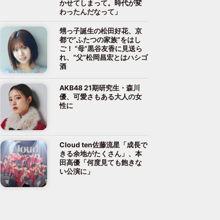
かせてしまって。時代が変
わったんだなって」
甥っ子誕生の松田好花、京
都で“ふたつの家族”をはし
ご！ “母”黒谷友香に見送ら
れ、“父”松岡昌宏とはハシゴ
酒
AKB48 21期研究生・森川
優、可愛さもある大人の女
性に
Cloud ten佐藤流星「成長で
きる余地がたくさん」、本
田高優「何度見ても飽きな
い公演に」