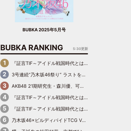
BUBKA 2025年5月号
BUBKA RANKING
5:30更新
『証言TIF～アイドル戦国時代とはなんだったのか～』第6回：でんぱ組.inc・古川未鈴×相沢梨紗「『ハロプロやりたかったな』って言ったら、夢眠ねむさんに『てめえはでんぱ組．incなんだよ！』って肩パンされて(笑)」
3号連続“乃木坂46祭り” ラストを飾るのは賀喜遥香…5年ぶりの登場に「5年分大人になった私を見ていただけたら」
AKB48 21期研究生・森川優、可愛さもある大人の女性に
『証言TIF～アイドル戦国時代とはなんだったのか～』第11回：私立恵比寿中学・真山りか×安本彩花「TIFで10年ぶりのキョンシーメイクをしたら、場を完全に引かせてしまって。時代が変わったんだなって」
『証言TIF～アイドル戦国時代とはなんだったのか～』第10回：さくら学院・武藤彩未×飯田らうら「正直、中3で辞めるというのを信じてなくて。そう言われてはいたけど、嘘でしょって」
乃木坂46×ビルディバイドTCG Vol.2公開 賀喜遥香＆田村真佑が『京まふ』ステージに登壇