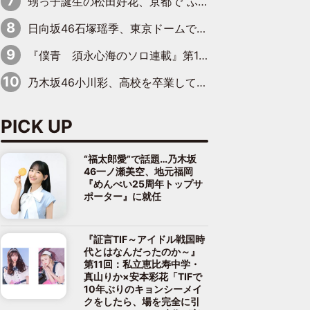
甥っ子誕生の松田好花、京都で“ふたつの家族”をはしご！ “母”黒谷友香に見送られ、“父”松岡昌宏とはハシゴ酒
日向坂46石塚瑶季、東京ドームで“観戦バレ”！ ナイツ・塙も認めた「巨人に詳しすぎるアイドル」は元VENUSスクール生で杉内コーチ推し⁉
『僕青 須永心海のソロ連載』第18回：「バーゲンセールハンターみうな inしまむら」編
乃木坂46小川彩、高校を卒業して初めてのグラビア「大人になった感じがしました(笑)」
PICK UP
“福太郎愛”で話題…乃木坂
46一ノ瀬美空、地元福岡
『めんべい25周年トップサ
ポーター』に就任
『証言TIF～アイドル戦国時
代とはなんだったのか～』
第11回：私立恵比寿中学・
真山りか×安本彩花「TIFで
10年ぶりのキョンシーメイ
クをしたら、場を完全に引