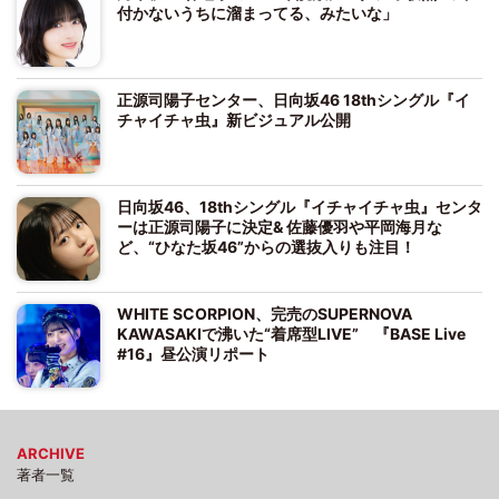
付かないうちに溜まってる、みたいな」
正源司陽子センター、日向坂46 18thシングル『イ
チャイチャ虫』新ビジュアル公開
日向坂46、18thシングル『イチャイチャ虫』センタ
ーは正源司陽子に決定& 佐藤優羽や平岡海月な
ど、“ひなた坂46”からの選抜入りも注目！
WHITE SCORPION、完売のSUPERNOVA
KAWASAKIで沸いた“着席型LIVE” 『BASE Live
#16』昼公演リポート
ARCHIVE
著者一覧