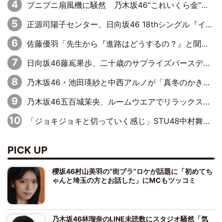
プニプニ扇風機に騒然 乃木坂46“これいくら金”延長中は今回もわちゃわちゃ全開
正源司陽子センター、日向坂46 18thシングル『イチャイチャ虫』新ビジュアル公開
佐藤優羽「先生から『進路はどうするの？』と聞かれて。『実は……』とXのトレンドで1位になっているスマホを見せました」【日向坂46『五期生LIVE』開催記念 五期生“変革”ドキュメンタリー③】
日向坂46藤嶌果歩、二十歳のサプライズバースデーに大喜び「頼られる先輩になれるように努力していきたい」
乃木坂46・池田瑛紗と中西アルノが「真冬のかき氷」騒動で火花散らす！ 因縁の裏にあるのは、逆境をともに“凌”ぐ似た者同士の絆
乃木坂46五百城茉央、ルームウエアでリラックス「今回のグラビアを見て成長を感じていただけるとうれしい」
「ジョキジョキと切っていく感じ」STU48中村舞、新しい挑戦は自らの手で
PICK UP
櫻坂46村山美羽の“街ブラ”ロケが話題に「初めてち
ゃんと埼玉の方とお話した」にMCもツッコミ
乃木坂46林瑠奈のLINE未読数にスタジオ騒然「気