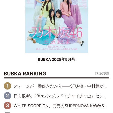
BUBKA 2025年5月号
BUBKA RANKING
17:30更新
ステージが一番好きだから――STU48・中村舞が描く“これからの私”
日向坂46、18thシングル『イチャイチャ虫』センターは正源司陽子に決定& 佐藤優羽や平岡海月など、“ひなた坂46”からの選抜入りも注目！
WHITE SCORPION、完売のSUPERNOVA KAWASAKIで沸いた“着席型LIVE” 『BASE Live #16』昼公演リポート