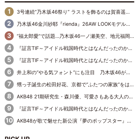
3号連続“乃木坂46祭り” ラストを飾るのは賀喜遥香…5年ぶりの登場に「5年分大人になった私を見ていただけたら」
乃木坂46金川紗耶『rienda』26AW LOOKモデルに就任
“福太郎愛”で話題…乃木坂46一ノ瀬美空、地元福岡『めんべい25周年トップサポーター』に就任
『証言TIF～アイドル戦国時代とはなんだったのか～』第6回：でんぱ組.inc・古川未鈴×相沢梨紗「『ハロプロやりたかったな』って言ったら、夢眠ねむさんに『てめえはでんぱ組．incなんだよ！』って肩パンされて(笑)」
『証言TIF～アイドル戦国時代とはなんだったのか～』第11回：私立恵比寿中学・真山りか×安本彩花「TIFで10年ぶりのキョンシーメイクをしたら、場を完全に引かせてしまって。時代が変わったんだなって」
井上和の“やる気フォント”にも注目 乃木坂46が挑んだ書道パフォーマンスの舞台裏
甥っ子誕生の松田好花、京都で“ふたつの家族”をはしご！ “母”黒谷友香に見送られ、“父”松岡昌宏とはハシゴ酒
AKB48 21期研究生・森川優、可愛さもある大人の女性に
『証言TIF～アイドル戦国時代とはなんだったのか～』第10回：さくら学院・武藤彩未×飯田らうら「正直、中3で辞めるというのを信じてなくて。そう言われてはいたけど、嘘でしょって」
AKB48が歌で魅せた新公演『夢のポップスター』 初日から全身全霊のステージ
PICK UP