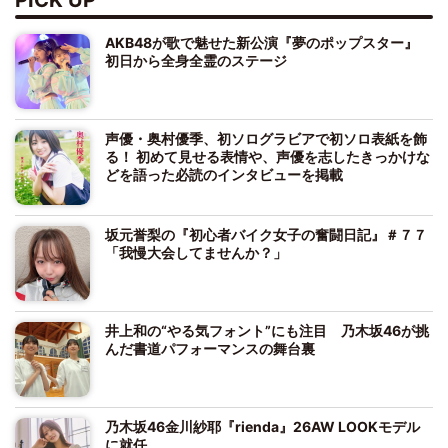
AKB48が歌で魅せた新公演『夢のポップスター』
初日から全身全霊のステージ
声優・奥村優季、初ソログラビアで初ソロ表紙を飾
る！ 初めて見せる表情や、声優を志したきっかけな
どを語った必読のインタビューを掲載
坂元誉梨の『初心者バイク女子の奮闘日記』＃７７
「我慢大会してませんか？」
井上和の“やる気フォント”にも注目 乃木坂46が挑
んだ書道パフォーマンスの舞台裏
乃木坂46金川紗耶『rienda』26AW LOOKモデル
に就任