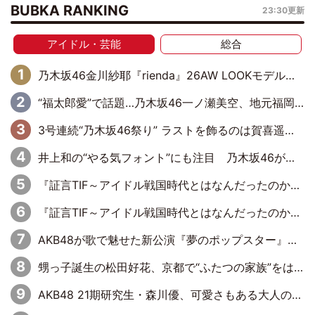
BUBKA RANKING
23:30更新
アイドル・芸能
総合
乃木坂46金川紗耶『rienda』26AW LOOKモデルに就任
“福太郎愛”で話題…乃木坂46一ノ瀬美空、地元福岡『めんべい25周年トップサポーター』に就任
3号連続“乃木坂46祭り” ラストを飾るのは賀喜遥香…5年ぶりの登場に「5年分大人になった私を見ていただけたら」
井上和の“やる気フォント”にも注目 乃木坂46が挑んだ書道パフォーマンスの舞台裏
『証言TIF～アイドル戦国時代とはなんだったのか～』第6回：でんぱ組.inc・古川未鈴×相沢梨紗「『ハロプロやりたかったな』って言ったら、夢眠ねむさんに『てめえはでんぱ組．incなんだよ！』って肩パンされて(笑)」
『証言TIF～アイドル戦国時代とはなんだったのか～』第11回：私立恵比寿中学・真山りか×安本彩花「TIFで10年ぶりのキョンシーメイクをしたら、場を完全に引かせてしまって。時代が変わったんだなって」
AKB48が歌で魅せた新公演『夢のポップスター』 初日から全身全霊のステージ
甥っ子誕生の松田好花、京都で“ふたつの家族”をはしご！ “母”黒谷友香に見送られ、“父”松岡昌宏とはハシゴ酒
AKB48 21期研究生・森川優、可愛さもある大人の女性に