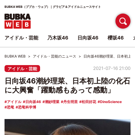
BUBKA WEB（ブブカ・ウェブ）｜グラビア＆アイドルニュースサイト
アイドル・芸能
乃木坂46
日向坂46
櫻坂46
BUBKA WEB
アイドル・芸能のニュース
日向坂46潮紗理菜、日本初上
2021-07-16 21:00
アイドル・芸能
日向坂46潮紗理菜、日本初上陸の化石
に大興奮「躍動感もあって感動」
アイドル
日向坂46
潮紗理菜
丹生明里
松田好花
DinoScience
恐竜
恐竜科学博