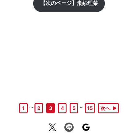
【次のページ】潮紗理菜
…
…
1
2
3
4
5
15
次へ