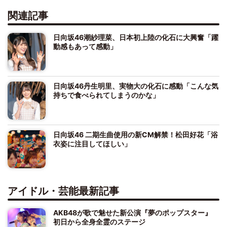
関連記事
日向坂46潮紗理菜、日本初上陸の化石に大興奮「躍
動感もあって感動」
日向坂46丹生明里、実物大の化石に感動「こんな気
持ちで食べられてしまうのかな」
日向坂46 二期生曲使用の新CM解禁！松田好花「浴
衣姿に注目してほしい」
アイドル・芸能最新記事
AKB48が歌で魅せた新公演『夢のポップスター』
初日から全身全霊のステージ