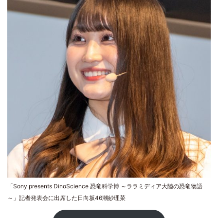
「Sony presents DinoScience 恐竜科学博 ～ララミディア大陸の恐竜物語
～」記者発表会に出席した日向坂46潮紗理菜