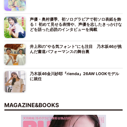
声優・奥村優季、初ソログラビアで初ソロ表紙を飾
る！ 初めて見せる表情や、声優を志したきっかけな
どを語った必読のインタビューを掲載
井上和の“やる気フォント”にも注目 乃木坂46が挑
んだ書道パフォーマンスの舞台裏
乃木坂46金川紗耶『rienda』26AW LOOKモデル
に就任
MAGAZINE&BOOKS