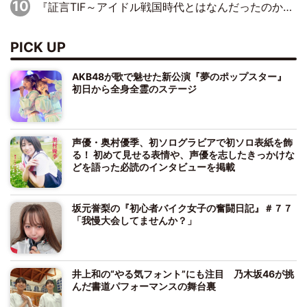
『証言TIF～アイドル戦国時代とはなんだったのか～』第10回：さくら学院・武藤彩未×飯田らうら「正直、中3で辞めるというのを信じてなくて。そう言われてはいたけど、嘘でしょって」
PICK UP
AKB48が歌で魅せた新公演『夢のポップスター』
初日から全身全霊のステージ
声優・奥村優季、初ソログラビアで初ソロ表紙を飾
る！ 初めて見せる表情や、声優を志したきっかけな
どを語った必読のインタビューを掲載
坂元誉梨の『初心者バイク女子の奮闘日記』＃７７
「我慢大会してませんか？」
井上和の“やる気フォント”にも注目 乃木坂46が挑
んだ書道パフォーマンスの舞台裏