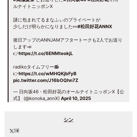
ルナイトニッポンX
謎に包まれてるまなふぃのプライベートが
少しだけ明らかになりました👀
#松田好花ANNX
後日アップのANNJAMアフタートークも2人でお送り
します📣
👉
https://t.co/6ENMteokjL
radikoタイムフリー📻
👉
https://t.co/wMHQKjbFyB
pic.twitter.com/J16bOQhn7Z
— 日向坂46・松田好花のオールナイトニッポンX【公
式】 (@konoka_annX)
April 10, 2025
シン