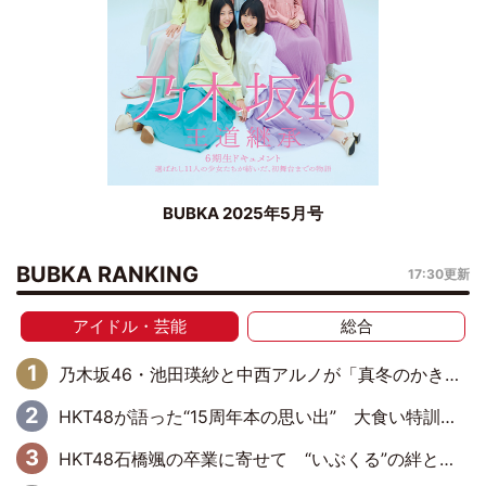
BUBKA 2025年5月号
BUBKA RANKING
17:30更新
アイドル・芸能
総合
乃木坂46・池田瑛紗と中西アルノが「真冬のかき氷」騒動で火花散らす！ 因縁の裏にあるのは、逆境をともに“凌”ぐ似た者同士の絆
HKT48が語った“15周年本の思い出” 大食い特訓・守護霊企画・制服グラビア…盛りだくさんの裏話
HKT48石橋颯の卒業に寄せて “いぶくる”の絆と後輩・龍頭綺音の決意