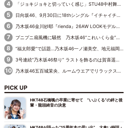
「ジョキジョキと切っていく感じ」STU48中村舞、新しい挑戦は自らの手で
日向坂46、9月30日に18thシングル『イチャイチャ虫』の発売決定！ フォーメーションは『日向坂で会いましょう』にて発表
乃木坂46金川紗耶『rienda』26AW LOOKモデルに就任
プニプニ扇風機に騒然 乃木坂46“これいくら金”延長中は今回もわちゃわちゃ全開
“福太郎愛”で話題…乃木坂46一ノ瀬美空、地元福岡『めんべい25周年トップサポーター』に就任
3号連続“乃木坂46祭り” ラストを飾るのは賀喜遥香…5年ぶりの登場に「5年分大人になった私を見ていただけたら」
乃木坂46五百城茉央、ルームウエアでリラックス「今回のグラビアを見て成長を感じていただけるとうれしい」
PICK UP
HKT48石橋颯の卒業に寄せて “いぶくる”の絆と後
輩・龍頭綺音の決意
HKT48が語った“15周年本の思い出” 大食い特訓・