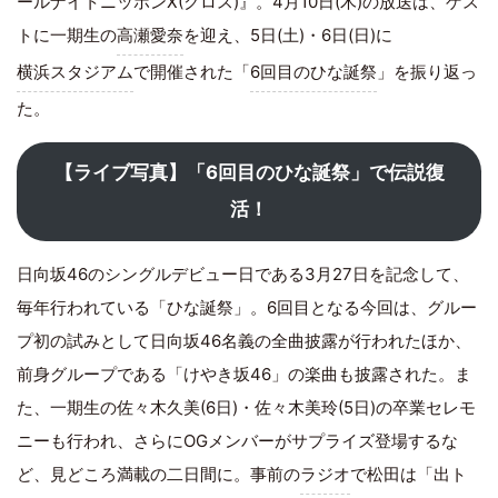
ールナイトニッポンX(クロス)』。4月10日(木)の放送は、ゲス
トに一期生の
高瀬愛奈
を迎え、5日(土)・6日(日)に
横浜スタジアム
で開催された「
6回目のひな誕祭
」を振り返っ
た。
【ライブ写真】「6回目のひな誕祭」で伝説復
活！
日向坂46のシングルデビュー日である3月27日を記念して、
毎年行われている「ひな誕祭」。6回目となる今回は、グルー
プ初の試みとして日向坂46名義の全曲披露が行われたほか、
前身グループである「けやき坂46」の楽曲も披露された。ま
た、一期生の佐々木久美(6日)・佐々木美玲(5日)の卒業セレモ
ニーも行われ、さらにOGメンバーがサプライズ登場するな
ど、見どころ満載の二日間に。事前の
ラジオ
で松田は「出ト