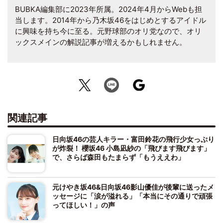
BUBKA編集部に2023年所属。2024年4月からWebも担
当します。2014年から乃木坂46をはじめとするアイドル
に興味を持ち今に至る。元野球部のオリ党なので、オリ
ックスメインの解説記事が増えるかもしれません。
関連記事
日向坂46の芸人キラー・富田鈴花の飛行少女っぷり
が炸裂！ 櫻坂46 小島凪紗の「飛びます飛びます」
で、さらば森田もたまらず「もうええわ」
元けやき坂46&日向坂46影山優佳が後輩に送ったメ
ッセージに「涙が溢れる」「本当にその通りで頑張
ってほしい！」の声