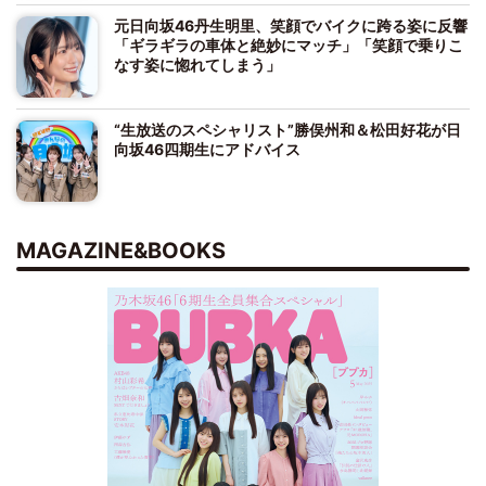
元日向坂46丹生明里、笑顔でバイクに跨る姿に反響
「ギラギラの車体と絶妙にマッチ」「笑顔で乗りこ
なす姿に惚れてしまう」
“生放送のスペシャリスト”勝俣州和＆松田好花が日
向坂46四期生にアドバイス
MAGAZINE&BOOKS