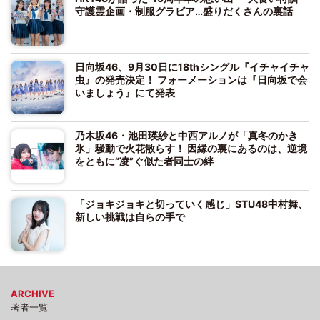
守護霊企画・制服グラビア…盛りだくさんの裏話
日向坂46、9月30日に18thシングル『イチャイチャ
虫』の発売決定！ フォーメーションは『日向坂で会
いましょう』にて発表
乃木坂46・池田瑛紗と中西アルノが「真冬のかき
氷」騒動で火花散らす！ 因縁の裏にあるのは、逆境
をともに“凌”ぐ似た者同士の絆
「ジョキジョキと切っていく感じ」STU48中村舞、
新しい挑戦は自らの手で
ARCHIVE
著者一覧