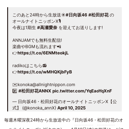
このあと24時から生放送☀️
#日向坂46
#松田好花
の
オールナイトニッポンX🎙️
今夜は1期生
#高瀬愛奈
を迎えてお送りします!
ANNJAMでも無料生配信!
楽曲やBGMも流れます📲
👉
https://t.co/6ENMteokjL
radikoはこちら📻
👉
https://t.co/wMHQKjbFyB
✉️konoka@allnightnippon.com
#️⃣
#松田好花ANNX
pic.twitter.com/YqEaoYqXnF
— 日向坂46・松田好花のオールナイトニッポンX【公
式】 (@konoka_annX)
April 10, 2025
毎週木曜深夜24時から生放送中の『
日向坂46
・
松田好花
のオ