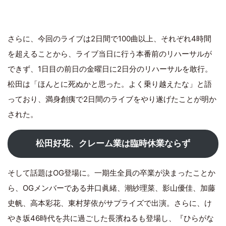
さらに、今回のライブは2日間で100曲以上、それぞれ4時間
を超えることから、ライブ当日に行う本番前のリハーサルが
できず、1日目の前日の金曜日に2日分のリハーサルを敢行。
松田は「ほんとに死ぬかと思った。よく乗り越えたな」と語
っており、満身創痍で2日間のライブをやり遂げたことが明か
された。
松田好花、クレーム業は臨時休業ならず
そして話題はOG登場に。一期生全員の卒業が決まったことか
ら、OGメンバーである井口眞緒、潮紗理菜、影山優佳、加藤
史帆、高本彩花、東村芽依がサプライズで出演。さらに、け
やき坂46時代を共に過ごした長濱ねるも登場し、『ひらがな