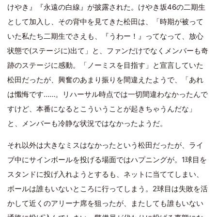
けやき』『永遠の白線』が披露された。けやき坂46の二期生
として加入し、その背中を見てきた松田は、「時期が被って
いた私たち二期生でさえも、『うわー！』ってなって、放心
状態で(ステージに)出て」と、ファンだけでなくメンバーも奇
跡のステージに感動。「ノーミスを目指す」と宣言していた
松田だったが、興奮のあまり振りを間違えたようで、「あれ
は懺悔です……。リハーサル時点では一切間違わなかったんで
すけど、本番になるとこういうことが起きちゃうんだな」
と、メンバーも冷静な状況ではなかったようだ。
それ以外は大きなミスはなかったという松田だったが、ライ
ブ中にサインボールを投げる場面ではハプニングが。1球目を
スタンドに投げ入れようとするも、ネットに当ててしまい、
ボールは誰もいないところに行ってしまう。2球目は失敗を活
かして近くのアリーナ席を狙ったが、またしても誰もいない