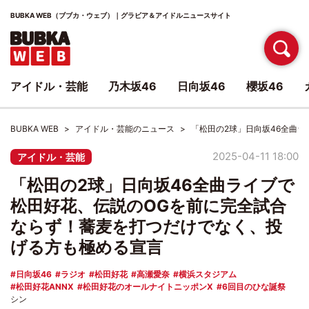
BUBKA WEB（ブブカ・ウェブ）｜グラビア＆アイドルニュースサイト
アイドル・芸能
乃木坂46
日向坂46
櫻坂46
BUBKA WEB
アイドル・芸能のニュース
「松田の2球」日向坂46全曲
2025-04-11 18:00
アイドル・芸能
「松田の2球」日向坂46全曲ライブで
松田好花、伝説のOGを前に完全試合
ならず！蕎麦を打つだけでなく、投
げる方も極める宣言
日向坂46
ラジオ
松田好花
高瀬愛奈
横浜スタジアム
松田好花ANNX
松田好花のオールナイトニッポンX
6回目のひな誕祭
シン