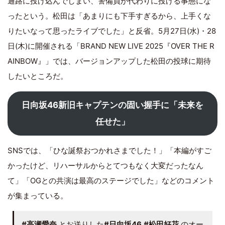
通路に投げ込んでしまい、警備員が代わりに投げる事態にな
ったという。松田は「あまりにも下手すぎるから、上手くな
りたいなって思ったライブでした」と反省。5月27日(水)・28
日(木)に開催される「BRAND NEW LIVE 2025『OVER THE R
AINBOW』」では、バージョンアップした松田の投球に期待
したいところだ。
日向坂46新旧キャプテンの固い握手に「未来を
任せた」
SNSでは、「ひな誕祭おつかれさまでした！」「本編がすご
かったけど、リハーサルからとてつもなく大変だったなん
て」「OGとの共演は最高のステージでした」などのコメント
が集まっている。
#高瀬愛奈
とお送りした
#日向坂46
#松田好花
のオー