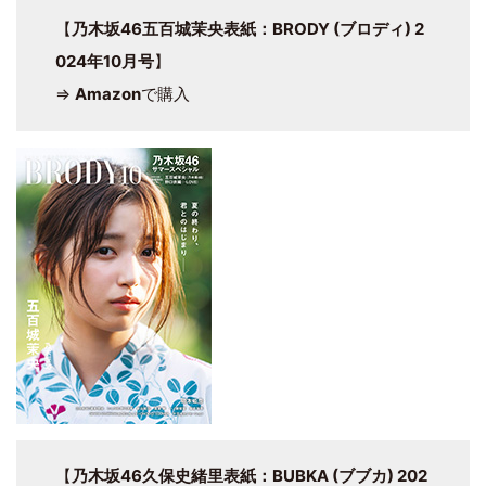
【
乃木坂46五百城茉央表紙：BRODY (ブロディ) 2
024年10月号
】
⇒
Amazon
で購入
【
乃木坂46久保史緒里表紙：BUBKA (ブブカ) 202