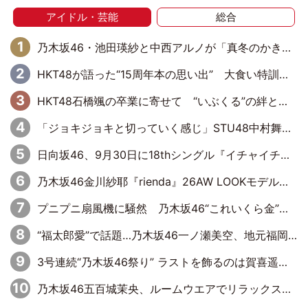
アイドル・芸能
総合
乃木坂46・池田瑛紗と中西アルノが「真冬のかき氷」騒動で火花散らす！ 因縁の裏にあるのは、逆境をともに“凌”ぐ似た者同士の絆
HKT48が語った“15周年本の思い出” 大食い特訓・守護霊企画・制服グラビア…盛りだくさんの裏話
HKT48石橋颯の卒業に寄せて “いぶくる”の絆と後輩・龍頭綺音の決意
「ジョキジョキと切っていく感じ」STU48中村舞、新しい挑戦は自らの手で
日向坂46、9月30日に18thシングル『イチャイチャ虫』の発売決定！ フォーメーションは『日向坂で会いましょう』にて発表
乃木坂46金川紗耶『rienda』26AW LOOKモデルに就任
プニプニ扇風機に騒然 乃木坂46“これいくら金”延長中は今回もわちゃわちゃ全開
“福太郎愛”で話題…乃木坂46一ノ瀬美空、地元福岡『めんべい25周年トップサポーター』に就任
3号連続“乃木坂46祭り” ラストを飾るのは賀喜遥香…5年ぶりの登場に「5年分大人になった私を見ていただけたら」
乃木坂46五百城茉央、ルームウエアでリラックス「今回のグラビアを見て成長を感じていただけるとうれしい」