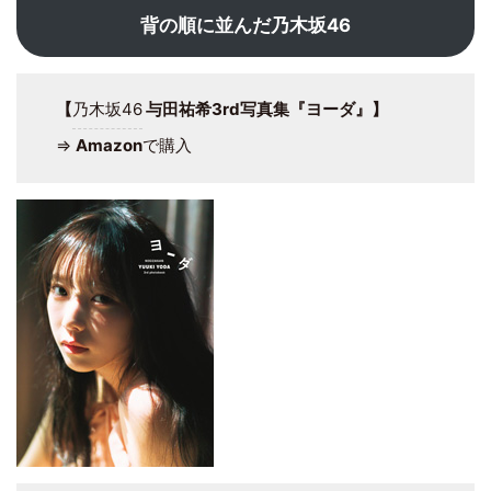
背の順に並んだ乃木坂46
【
乃木坂46
与田祐希3rd写真集『ヨーダ』】
⇒
Amazon
で購入