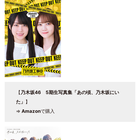
【
乃木坂46 5期生写真集「あの頃、乃木坂にい
た」
】
⇒
Amazon
で購入