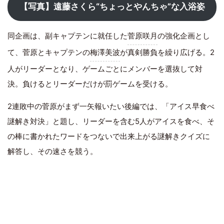
【写真】遠藤さくら“ちょっとやんちゃ”な入浴姿
同企画は、副キャプテンに就任した
菅原咲月
の強化企画とし
て、菅原とキャプテンの
梅澤美波
が真剣勝負を繰り広げる。2
人がリーダーとなり、ゲームごとにメンバーを選抜して対
決。負けるとリーダーだけが罰ゲームを受ける。
2連敗中の菅原がまず一矢報いたい後編では、「アイス早食べ
謎解き対決」と題し、リーダーを含む5人がアイスを食べ、そ
の棒に書かれたワードをつないで出来上がる謎解きクイズに
解答し、その速さを競う。