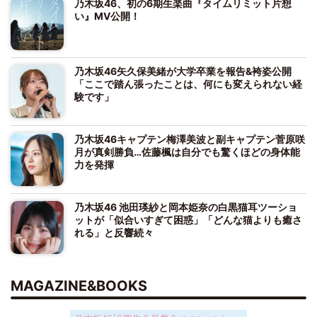
乃木坂46、初の6期生楽曲『タイムリミット片想
い』MV公開！
乃木坂46矢久保美緒が大学卒業を報告&袴姿公開
「ここで踏ん張ったことは、何にも変えられない経
験です」
乃木坂46キャプテン梅澤美波と副キャプテン菅原咲
月が真剣勝負…佐藤楓は自分でも驚くほどの身体能
力を発揮
乃木坂46 池田瑛紗と岡本姫奈の白黒猫耳ツーショ
ットが「似合いすぎて困惑」「どんな猫よりも癒さ
れる」と反響続々
MAGAZINE&BOOKS