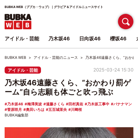
BUBKA WEB（ブブカ・ウェブ）｜グラビア＆アイドルニュースサイト
アイドル・芸能
乃木坂46
日向坂46
櫻坂46
BUBKA WEB
アイドル・芸能のニュース
乃木坂46遠藤さくら、“おかわ
2025-03-24 15:30
アイドル・芸能
乃木坂46遠藤さくら、“おかわり罰ゲ
ーム”自ら志願も体ごと吹っ飛ぶ
乃木坂46
梅澤美波
遠藤さくら
田村真佑
乃木坂工事中
バナナマン
菅原咲月
奥田いろは
五百城茉央
川﨑桜
BUBKA編集部