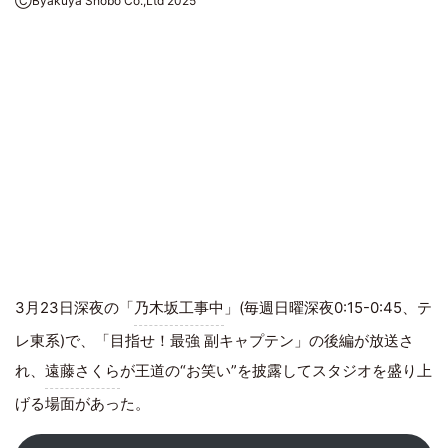
ⒸByakuya Shobo Co.,Ltd 2025
3月23日深夜の「
乃木坂工事中
」(毎週日曜深夜0:15-0:45、テ
レ東系)で、「目指せ！最強 副キャプテン」の後編が放送さ
れ、
遠藤さくら
が王道の“お笑い”を披露してスタジオを盛り上
げる場面があった。