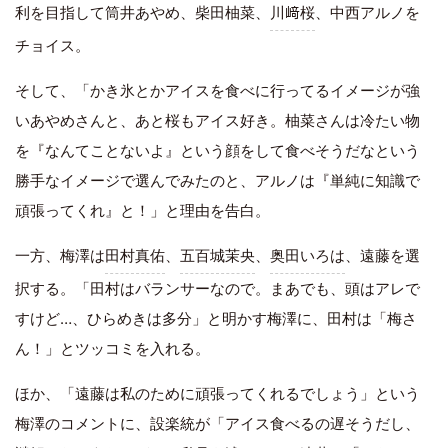
利を目指して筒井あやめ、柴田柚菜、
川﨑桜
、中西アルノを
チョイス。
そして、「かき氷とかアイスを食べに行ってるイメージが強
いあやめさんと、あと桜もアイス好き。柚菜さんは冷たい物
を『なんてことないよ』という顔をして食べそうだなという
勝手なイメージで選んでみたのと、アルノは『単純に知識で
頑張ってくれ』と！」と理由を告白。
一方、梅澤は
田村真佑
、
五百城茉央
、
奥田いろは
、遠藤を選
択する。「田村はバランサーなので。まあでも、頭はアレで
すけど…、ひらめきは多分」と明かす梅澤に、田村は「梅さ
ん！」とツッコミを入れる。
ほか、「遠藤は私のために頑張ってくれるでしょう」という
梅澤のコメントに、設楽統が「アイス食べるの遅そうだし、