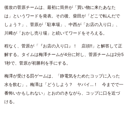
後攻の菅原チームは、最初に筒井が「買い物に来たあなた
は」というワードを発表。その後、柴田が「どこで転んだで
しょう？」、菅原が「駐車場」、中西が「お店の入り口」、
川﨑が「おかし売り場」と続いてワードをそろえる。
程なく、菅原が「『お店の入り口』！ 店頭!!」と解答して正
解する。タイムは梅澤チームが4分に対し、菅原チームは2分5
1秒で、菅原が初勝利を手にする。
梅澤が受ける罰ゲームは、「静電気をためたコップに入った
水を飲む」。梅澤は「どうしよう？ ヤバイ…！ 今までで一
番怖いかもしれない」とおののきながら、コップに口を近づ
ける。