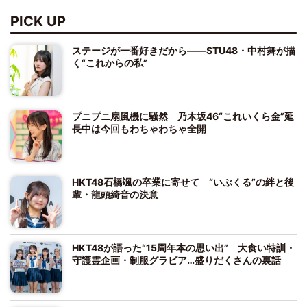
PICK UP
ステージが一番好きだから――STU48・中村舞が描
く“これからの私”
プニプニ扇風機に騒然 乃木坂46“これいくら金”延
長中は今回もわちゃわちゃ全開
HKT48石橋颯の卒業に寄せて “いぶくる”の絆と後
輩・龍頭綺音の決意
HKT48が語った“15周年本の思い出” 大食い特訓・
守護霊企画・制服グラビア…盛りだくさんの裏話