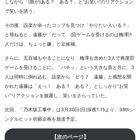
しながら「(唇が)ある？ ある？」と“お笑い”のリアクション
で笑いを誘う。
その後、設楽が余ったコップを見つけ「やりたい人いる？」
と尋ねると、遠藤が「だって、(罰ゲームを受けるのは梅澤)1
人だけは、ちょっと嫌」と立候補。
さらに、五百城もやることになり、梅澤も含めた3人で再度罰
ゲームを受けることに。「パチッ」という大きな音と共に、3
人は同時に倒れ込む。設楽から「どう？ 遠藤」と感想を聞
かれた遠藤は「えっ！ ある？ ある？」としっかり“お笑
い”リアクションを披露し、笑いをさらっていた。
次回、「乃木坂工事中」は3月30日(日)深夜1:15より、38thシ
ングルヒット祈願企画を放送予定。
【次のページ】