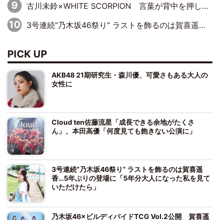
古川未鈴×WHITE SCORPION 言葉が背中を押した“それぞれの決意”
3号連続“乃木坂46祭り” ラストを飾るのは賀喜遥香…5年ぶりの登場に「5年分大人になった私を見ていただけたら」
PICK UP
AKB48 21期研究生・森川優、可愛さもある大人の
女性に
Cloud ten佐藤流星「成長できる余地がたくさ
ん」、本田高優「何度見ても飽きない公演に」
3号連続“乃木坂46祭り” ラストを飾るのは賀喜遥
香…5年ぶりの登場に「5年分大人になった私を見て
いただけたら」
乃木坂46×ビルディバイドTCG Vol.2公開 賀喜遥