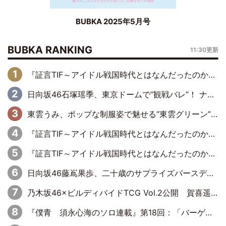
BUBKA 2025年5月号
BUBKA RANKING
11:30更新
『証言TIF～アイドル戦国時代とはなんだったのか～』第6回：でんぱ組.inc・古川未鈴×相沢梨紗「『ハロプロやりたかったな』って言ったら、夢眠ねむさんに『てめえはでんぱ組．incなんだよ！』って肩パンされて(笑)」
日向坂46石塚瑶季、東京ドームで“観戦バレ”！ ナイツ・塙も認めた「巨人に詳しすぎるアイドル」は元VENUSスクール生で杉内コーチ推し⁉
東雲うみ、ポップな制服姿で魅せる“東雲グリーン”の正体
『証言TIF～アイドル戦国時代とはなんだったのか～』第8回：Negicco・Nao☆×Megu×Kaede「東京からオファーが来たのと、梨の皮剥きとどっちが大事なんだって」
『証言TIF～アイドル戦国時代とはなんだったのか～』第10回：さくら学院・武藤彩未×飯田らうら「正直、中3で辞めるというのを信じてなくて。そう言われてはいたけど、嘘でしょって」
日向坂46藤嶌果歩、二十歳のサプライズバースデーに大喜び「頼られる先輩になれるように努力していきたい」
乃木坂46×ビルディバイドTCG Vol.2公開 賀喜遥香＆田村真佑が『京まふ』ステージに登壇
『僕青 須永心海のソロ連載』第18回：「バーゲンセールハンターみうな inしまむら」編