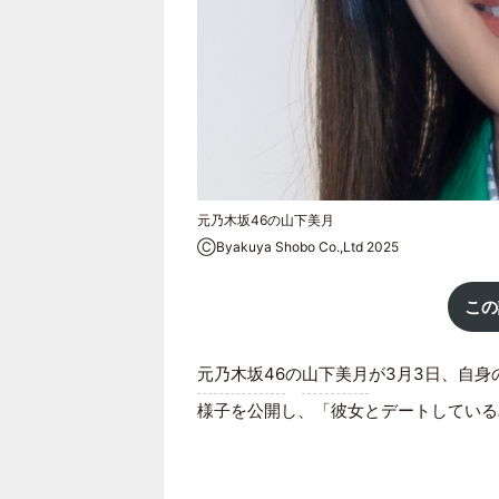
元乃木坂46の山下美月
ⒸByakuya Shobo Co.,Ltd 2025
この
元乃木坂46
の
山下美月
が3月3日、自身
様子を公開し、「彼女とデートしている