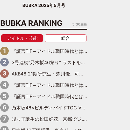
BUBKA 2025年5月号
BUBKA RANKING
5:30更新
アイドル・芸能
総合
『証言TIF～アイドル戦国時代とはなんだったのか～』第6回：でんぱ組.inc・古川未鈴×相沢梨紗「『ハロプロやりたかったな』って言ったら、夢眠ねむさんに『てめえはでんぱ組．incなんだよ！』って肩パンされて(笑)」
3号連続“乃木坂46祭り” ラストを飾るのは賀喜遥香…5年ぶりの登場に「5年分大人になった私を見ていただけたら」
AKB48 21期研究生・森川優、可愛さもある大人の女性に
『証言TIF～アイドル戦国時代とはなんだったのか～』第11回：私立恵比寿中学・真山りか×安本彩花「TIFで10年ぶりのキョンシーメイクをしたら、場を完全に引かせてしまって。時代が変わったんだなって」
『証言TIF～アイドル戦国時代とはなんだったのか～』第10回：さくら学院・武藤彩未×飯田らうら「正直、中3で辞めるというのを信じてなくて。そう言われてはいたけど、嘘でしょって」
乃木坂46×ビルディバイドTCG Vol.2公開 賀喜遥香＆田村真佑が『京まふ』ステージに登壇
甥っ子誕生の松田好花、京都で“ふたつの家族”をはしご！ “母”黒谷友香に見送られ、“父”松岡昌宏とはハシゴ酒