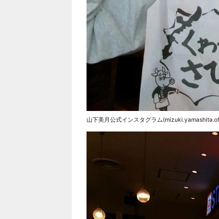
山下美月公式インスタグラム(mizuki.yamashita.off