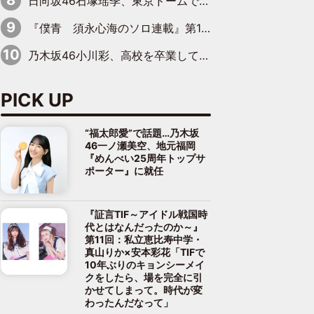
日向坂46石塚瑶季、東京ドームで“観戦バレ”！ ナイツ・塙も認めた「巨人に詳しすぎるアイドル」は元VENUSスクール生で杉内コーチ推し⁉
『僕青 須永心海のソロ連載』第18回：「バーゲンセールハンターみうな inしまむら」編
乃木坂46小川彩、高校を卒業して初めてのグラビア「大人になった感じがしました(笑)」
PICK UP
“福太郎愛”で話題…乃木坂
46一ノ瀬美空、地元福岡
『めんべい25周年トップサ
ポーター』に就任
『証言TIF～アイドル戦国時
代とはなんだったのか～』
第11回：私立恵比寿中学・
真山りか×安本彩花「TIFで
10年ぶりのキョンシーメイ
クをしたら、場を完全に引
かせてしまって。時代が変
わったんだなって」