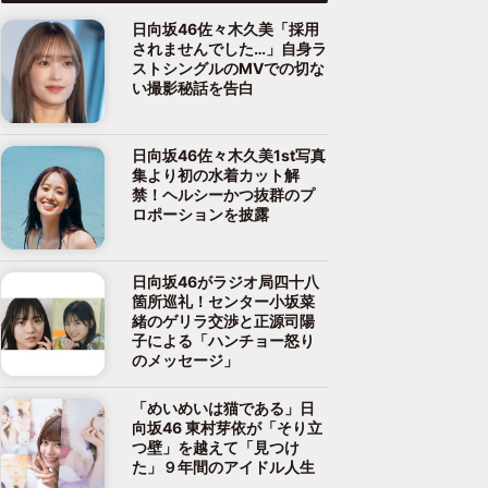
日向坂46佐々木久美「採用
されませんでした…」自身ラ
ストシングルのMVでの切な
い撮影秘話を告白
日向坂46佐々木久美1st写真
集より初の水着カット解
禁！ヘルシーかつ抜群のプ
ロポーションを披露
日向坂46がラジオ局四十八
箇所巡礼！センター小坂菜
緒のゲリラ交渉と正源司陽
子による「ハンチョー怒り
のメッセージ」
「めいめいは猫である」日
向坂46 東村芽依が「そり立
つ壁」を越えて「見つけ
た」９年間のアイドル人生