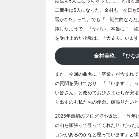
期生も5人になっちゃって……」と語る
二期生は5人になった。金村も「今日も
習かな!?』って。でも『二期生曲なん
識したようで、「ヤバい、本当に！ 絶
を受け止めた小坂は、「大丈夫。います
金村美玖、『ひな
また、今回の曲名に「卒業」が含まれて
の質問を受けており、「『います！』っ
い皆さん」と改めておひさまたちが安堵
り出すのも私たちの使命。頑張りたいと
2025年最初のブログで小坂は、「昨年
の山を頑張って登ってくれた1年だった
ョンがあるのかなと思っています」と綴