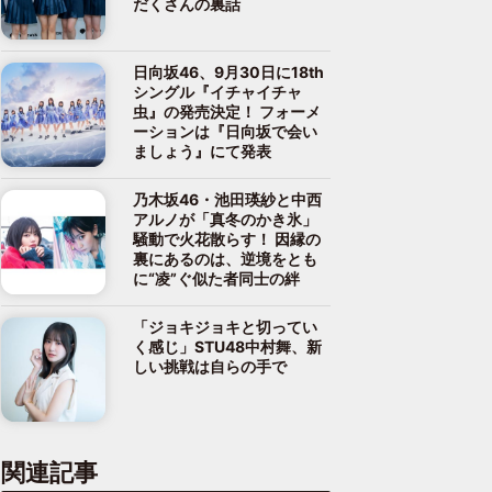
だくさんの裏話
日向坂46、9月30日に18th
シングル『イチャイチャ
虫』の発売決定！ フォーメ
ーションは『日向坂で会い
ましょう』にて発表
乃木坂46・池田瑛紗と中西
アルノが「真冬のかき氷」
騒動で火花散らす！ 因縁の
裏にあるのは、逆境をとも
に“凌”ぐ似た者同士の絆
「ジョキジョキと切ってい
く感じ」STU48中村舞、新
しい挑戦は自らの手で
関連記事