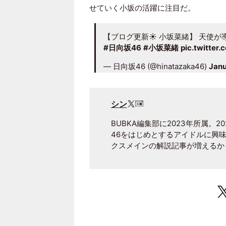
せていく小坂の活躍に注目だ。
【ブログ更新☀️ 小坂菜緒】 天使
#日向坂46
#小坂菜緒
pic.twitte
— 日向坂46 (@hinatazaka46)
Janu
シン
BUBKA編集部に2023年所属。2
46をはじめとするアイドルに興
クスメインの解説記事が増えるか