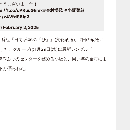
がとうございました！
ps://t.co/qPRuuGhrsx
#金村美玖
#小坂菜緒
om/z4VfdS8Ig3
r)
February 2, 2025
オ
番組『
日向坂46
の「ひ」』(文化放送)。2日の放送に
した。グループは1月29日(水)に最新シングル『
6作ぶりのセンターを務める小坂と、同い年の金村によ
ードが語られた。