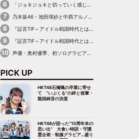
「ジョキジョキと切っていく感じ」STU48中村舞、新しい挑戦は自らの手で
乃木坂46・池田瑛紗と中西アルノが「真冬のかき氷」騒動で火花散らす！ 因縁の裏にあるのは、逆境をともに“凌”ぐ似た者同士の絆
『証言TIF～アイドル戦国時代とはなんだったのか～』第11回：私立恵比寿中学・真山りか×安本彩花「TIFで10年ぶりのキョンシーメイクをしたら、場を完全に引かせてしまって。時代が変わったんだなって」
『証言TIF～アイドル戦国時代とはなんだったのか～』第6回：でんぱ組.inc・古川未鈴×相沢梨紗「『ハロプロやりたかったな』って言ったら、夢眠ねむさんに『てめえはでんぱ組．incなんだよ！』って肩パンされて(笑)」
声優・奥村優季、初ソログラビアで初ソロ表紙を飾る！ 初めて見せる表情や、声優を志したきっかけなどを語った必読のインタビューを掲載
PICK UP
HKT48石橋颯の卒業に寄せ
て “いぶくる”の絆と後輩・
龍頭綺音の決意
HKT48が語った“15周年本の
思い出” 大食い特訓・守護
霊企画・制服グラビア…盛り