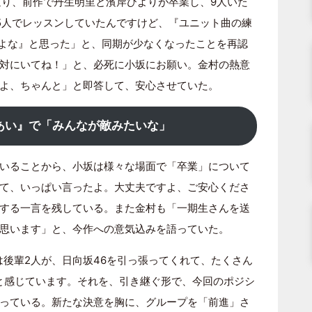
通り、前作で丹生明里と濱岸ひよりが卒業し、9人いた
5人でレッスンしていたんですけど、『ユニット曲の練
だよな』と思った」と、同期が少なくなったことを再認
対にいてね！」と、必死に小坂にお願い。金村の熱意
よ、ちゃんと」と即答して、安心させていた。
あい』で「みんなが敵みたいな」
いることから、小坂は様々な場面で「卒業」について
て、いっぱい言ったよ。大丈夫ですよ、ご安心くださ
する一言を残している。また金村も「一期生さんを送
思います」と、今作への意気込みを語っていた。
は後輩2人が、日向坂46を引っ張ってくれて、たくさん
と感じています。それを、引き継ぐ形で、今回のポジシ
っている。新たな決意を胸に、グループを「前進」さ