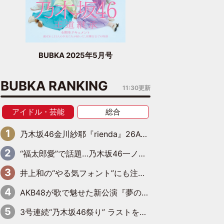
BUBKA 2025年5月号
BUBKA RANKING
11:30更新
アイドル・芸能
総合
乃木坂46金川紗耶『rienda』26AW LOOKモデルに就任
“福太郎愛”で話題…乃木坂46一ノ瀬美空、地元福岡『めんべい25周年トップサポーター』に就任
井上和の“やる気フォント”にも注目 乃木坂46が挑んだ書道パフォーマンスの舞台裏
AKB48が歌で魅せた新公演『夢のポップスター』 初日から全身全霊のステージ
3号連続“乃木坂46祭り” ラストを飾るのは賀喜遥香…5年ぶりの登場に「5年分大人になった私を見ていただけたら」