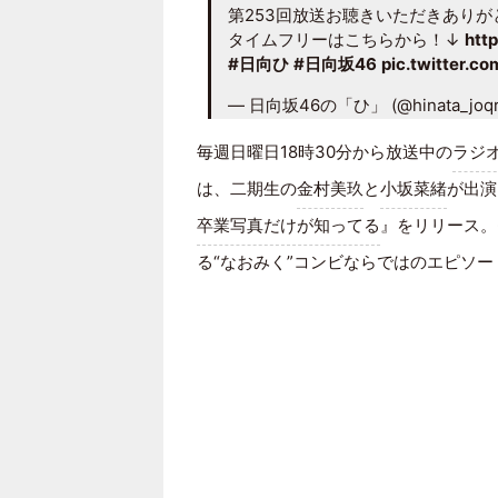
第253回放送お聴きいただきあり
タイムフリーはこちらから！↓
htt
#日向ひ
#日向坂46
pic.twitter.c
— 日向坂46の「ひ」 (@hinata_joq
毎週日曜日18時30分から放送中の
ラジ
は、二期生の
金村美玖
と
小坂菜緒
が出演
卒業写真だけが知ってる
』をリリース。
る“なおみく”コンビならではのエピソ