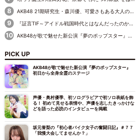
AKB48 21期研究生・森川優、可愛さもある大人の女性に
『証言TIF～アイドル戦国時代とはなんだったのか～』第10回：さくら学院・武藤彩未×飯田らうら「正直、中3で辞めるというのを信じてなくて。そう言われてはいたけど、嘘でしょって」
AKB48が歌で魅せた新公演『夢のポップスター』 初日から全身全霊のステージ
PICK UP
AKB48が歌で魅せた新公演『夢のポップスター』
初日から全身全霊のステージ
声優・奥村優季、初ソログラビアで初ソロ表紙を飾
る！ 初めて見せる表情や、声優を志したきっかけな
どを語った必読のインタビューを掲載
坂元誉梨の『初心者バイク女子の奮闘日記』＃７７
「我慢大会してませんか？」