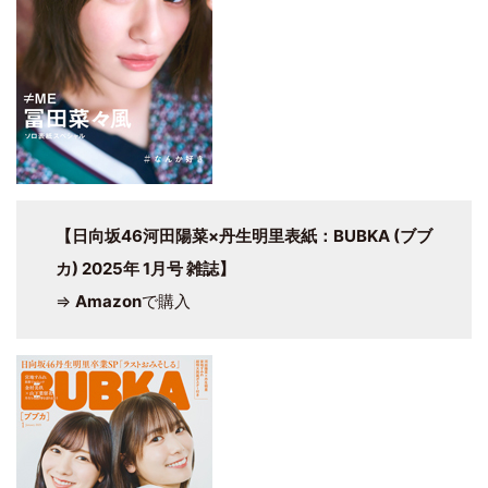
【日向坂46河田陽菜×丹生明里表紙：BUBKA (ブブ
カ) 2025年 1月号 雑誌】
⇒
Amazon
で購入