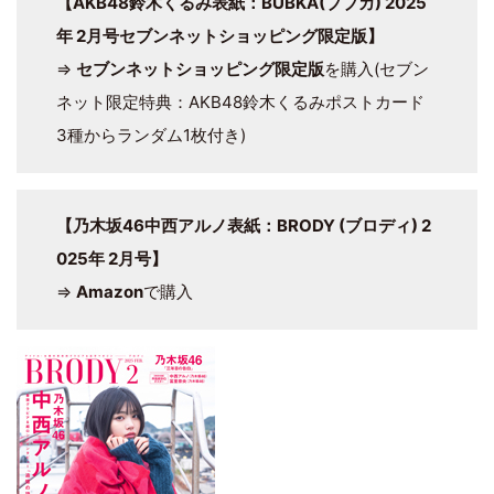
【AKB48鈴木くるみ表紙：BUBKA(ブブカ) 2025
年 2月号セブンネットショッピング限定版】
⇒
セブンネットショッピング限定版
を購入(セブン
ネット限定特典：AKB48鈴木くるみポストカード
3種からランダム1枚付き)
【乃木坂46中西アルノ表紙：BRODY (ブロディ) 2
025年 2月号】
⇒
Amazon
で購入