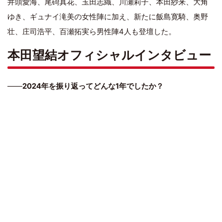
井頭愛海、尾碕真花、玉田志織、川瀬莉子、本田紗来、大角
ゆき、ギュナイ滝美の女性陣に加え、新たに飯島寛騎、奥野
壮、庄司浩平、百瀬拓実ら男性陣4人も登壇した。
本田望結オフィシャルインタビュー
――
2024年を振り返ってどんな1年でしたか？