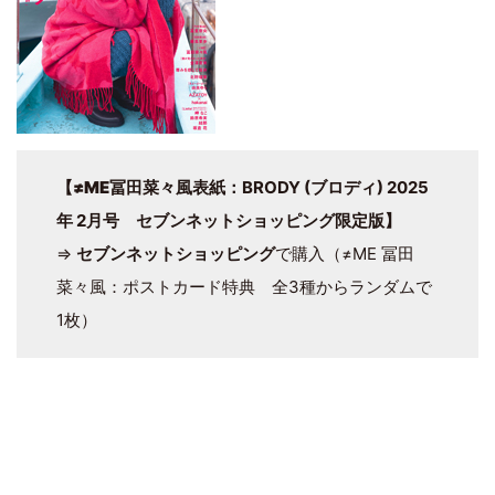
【
≠ME
冨田菜々風表紙：BRODY (ブロディ) 2025
年 2月号 セブンネットショッピング限定版】
⇒
セブンネットショッピング
で購入（≠ME 冨田
菜々風：ポストカード特典 全3種からランダムで
1枚）