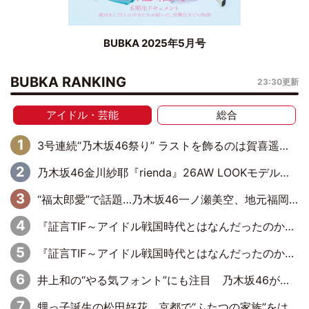
BUBKA 2025年5月号
BUBKA RANKING
23:30更新
アイドル・芸能
総合
3号連続“乃木坂46祭り” ラストを飾るのは賀喜遥香…5年ぶりの登場に「5年分大人になった私を見ていただけたら」
乃木坂46金川紗耶『rienda』26AW LOOKモデルに就任
“福太郎愛”で話題…乃木坂46一ノ瀬美空、地元福岡『めんべい25周年トップサポーター』に就任
『証言TIF～アイドル戦国時代とはなんだったのか～』第6回：でんぱ組.inc・古川未鈴×相沢梨紗「『ハロプロやりたかったな』って言ったら、夢眠ねむさんに『てめえはでんぱ組．incなんだよ！』って肩パンされて(笑)」
『証言TIF～アイドル戦国時代とはなんだったのか～』第11回：私立恵比寿中学・真山りか×安本彩花「TIFで10年ぶりのキョンシーメイクをしたら、場を完全に引かせてしまって。時代が変わったんだなって」
井上和の“やる気フォント”にも注目 乃木坂46が挑んだ書道パフォーマンスの舞台裏
甥っ子誕生の松田好花、京都で“ふたつの家族”をはしご！ “母”黒谷友香に見送られ、“父”松岡昌宏とはハシゴ酒