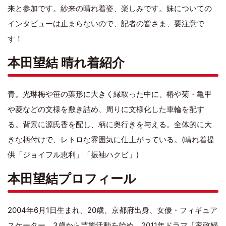
来と参加です。紗来の晴れ着姿、楽しみです。妹についての
インタビューは止まらないので、記者の皆さま、要注意で
す！
本田望結 晴れ着紹介
青。光琳梅や笹の葉形に大きく縁取った中に、椿や菊・亀甲
や菱などの文様を敷き詰め、周りに文様化した車輪を配す
る。背景に源氏香を配し、柄に奥行きを与える。全体的に大
きな柄付けで、レトロな雰囲気に仕上がっている。(晴れ着提
供「ジョイフル恵利」「振袖ハクビ」)
本田望結プロフィール
2004年6月1日生まれ、20歳、京都府出身、女優・フィギュア
スケーター。3歳から芸能活動を始め、2011年ドラマ「家政婦