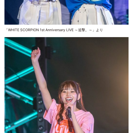
「WHITE SCORPION 1st Anniversary LIVE ～追撃。～」より