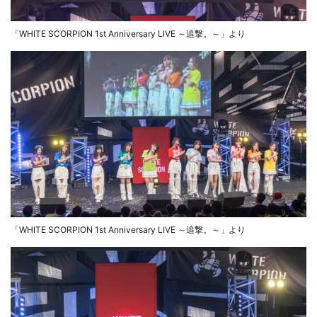
「WHITE SCORPION 1st Anniversary LIVE ～追撃。～」より
「WHITE SCORPION 1st Anniversary LIVE ～追撃。～」より