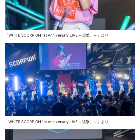
「WHITE SCORPION 1st Anniversary LIVE ～追撃。～」より
「WHITE SCORPION 1st Anniversary LIVE ～追撃。～」より