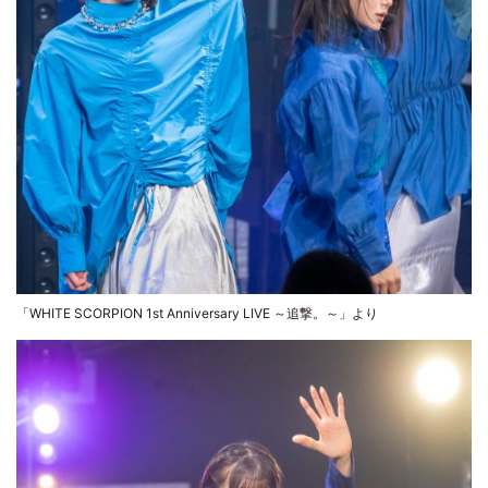
「WHITE SCORPION 1st Anniversary LIVE ～追撃。～」より