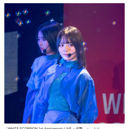
「WHITE SCORPION 1st Anniversary LIVE ～追撃。～」より