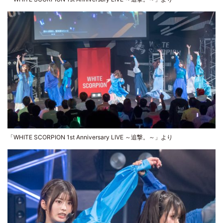
「WHITE SCORPION 1st Anniversary LIVE ～追撃。～」より