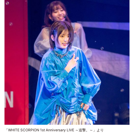
「WHITE SCORPION 1st Anniversary LIVE ～追撃。～」より