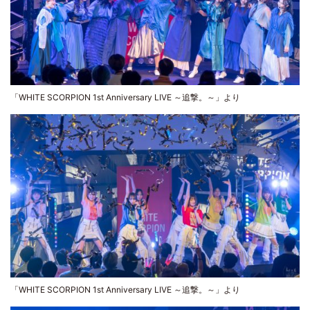
「WHITE SCORPION 1st Anniversary LIVE ～追撃。～」より
「WHITE SCORPION 1st Anniversary LIVE ～追撃。～」より