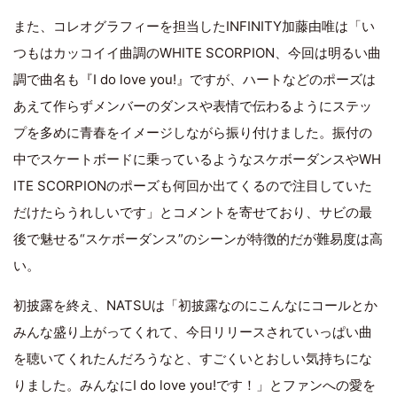
また、コレオグラフィーを担当したINFINITY加藤由唯は「い
つもはカッコイイ曲調のWHITE SCORPION、今回は明るい曲
調で曲名も『I do love you!』ですが、ハートなどのポーズは
あえて作らずメンバーのダンスや表情で伝わるようにステッ
プを多めに青春をイメージしながら振り付けました。振付の
中でスケートボードに乗っているようなスケボーダンスやWH
ITE SCORPIONのポーズも何回か出てくるので注目していた
だけたらうれしいです」とコメントを寄せており、サビの最
後で魅せる“スケボーダンス”のシーンが特徴的だが難易度は高
い。
初披露を終え、NATSUは「初披露なのにこんなにコールとか
みんな盛り上がってくれて、今日リリースされていっぱい曲
を聴いてくれたんだろうなと、すごくいとおしい気持ちにな
りました。みんなにI do love you!です！」とファンへの愛を