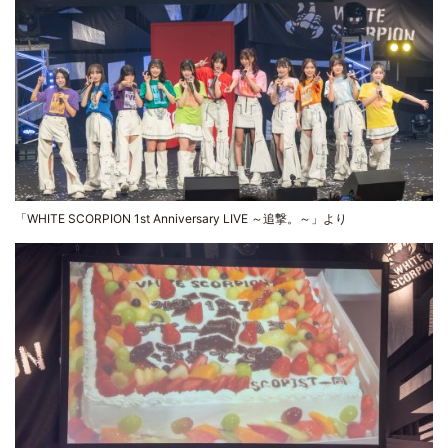
「WHITE SCORPION 1st Anniversary LIVE ～追撃。～」より