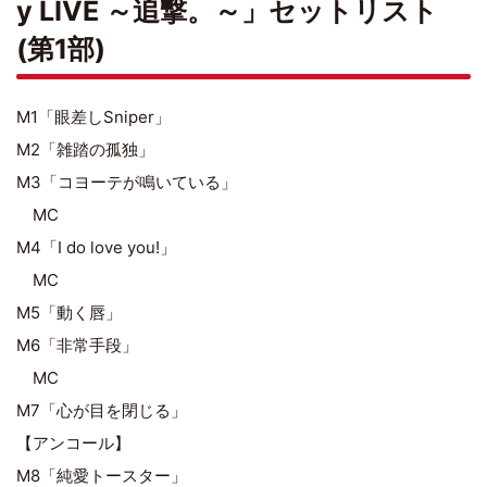
y LIVE ～追撃。～」セットリスト
(第1部)
M1「眼差しSniper」
M2「雑踏の孤独」
M3「コヨーテが鳴いている」
MC
M4「I do love you!」
MC
M5「動く唇」
M6「非常手段」
MC
M7「心が目を閉じる」
【アンコール】
M8「純愛トースター」