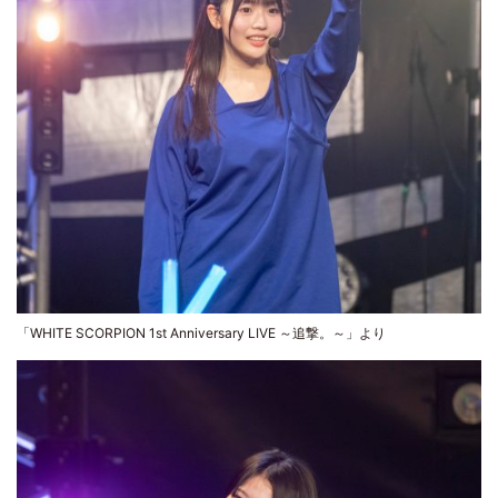
「WHITE SCORPION 1st Anniversary LIVE ～追撃。～」より