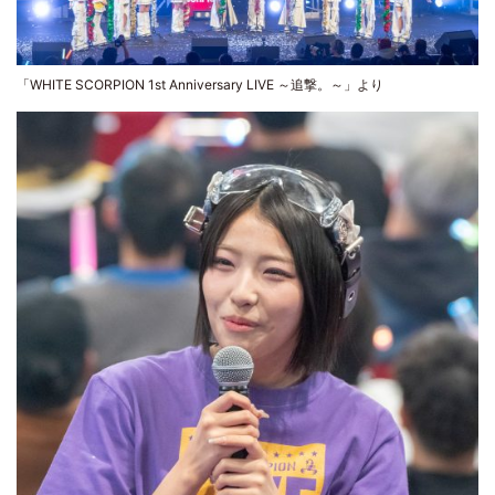
「WHITE SCORPION 1st Anniversary LIVE ～追撃。～」より