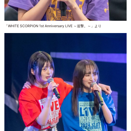
「WHITE SCORPION 1st Anniversary LIVE ～追撃。～」より