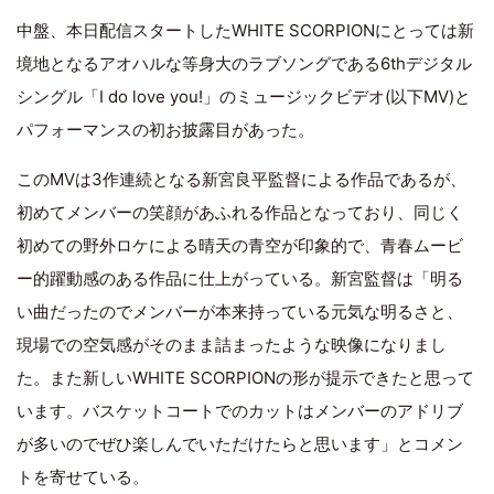
中盤、本日配信スタートしたWHITE SCORPIONにとっては新
境地となるアオハルな等身大のラブソングである6thデジタル
シングル「I do love you!」のミュージックビデオ(以下MV)と
パフォーマンスの初お披露目があった。
このMVは3作連続となる新宮良平監督による作品であるが、
初めてメンバーの笑顔があふれる作品となっており、同じく
初めての野外ロケによる晴天の青空が印象的で、青春ムービ
ー的躍動感のある作品に仕上がっている。新宮監督は「明る
い曲だったのでメンバーが本来持っている元気な明るさと、
現場での空気感がそのまま詰まったような映像になりまし
た。また新しいWHITE SCORPIONの形が提示できたと思って
います。バスケットコートでのカットはメンバーのアドリブ
が多いのでぜひ楽しんでいただけたらと思います」とコメン
トを寄せている。