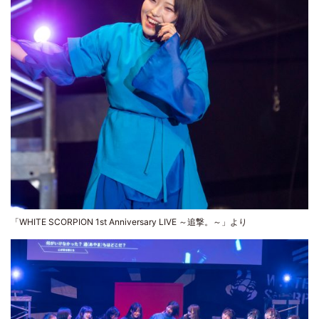
「WHITE SCORPION 1st Anniversary LIVE ～追撃。～」より