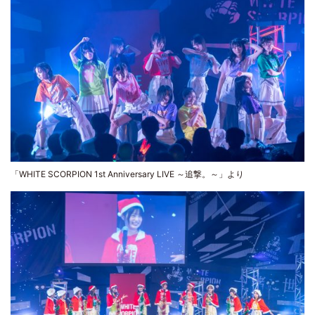
「WHITE SCORPION 1st Anniversary LIVE ～追撃。～」より