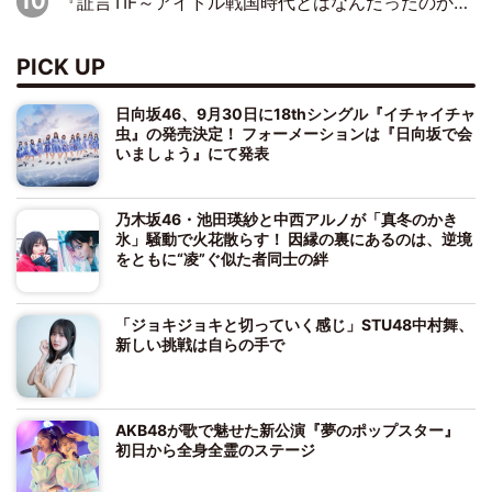
『証言TIF～アイドル戦国時代とはなんだったのか～』第10回：さくら学院・武藤彩未×飯田らうら「正直、中3で辞めるというのを信じてなくて。そう言われてはいたけど、嘘でしょって」
PICK UP
日向坂46、9月30日に18thシングル『イチャイチャ
虫』の発売決定！ フォーメーションは『日向坂で会
いましょう』にて発表
乃木坂46・池田瑛紗と中西アルノが「真冬のかき
氷」騒動で火花散らす！ 因縁の裏にあるのは、逆境
をともに“凌”ぐ似た者同士の絆
「ジョキジョキと切っていく感じ」STU48中村舞、
新しい挑戦は自らの手で
AKB48が歌で魅せた新公演『夢のポップスター』
初日から全身全霊のステージ