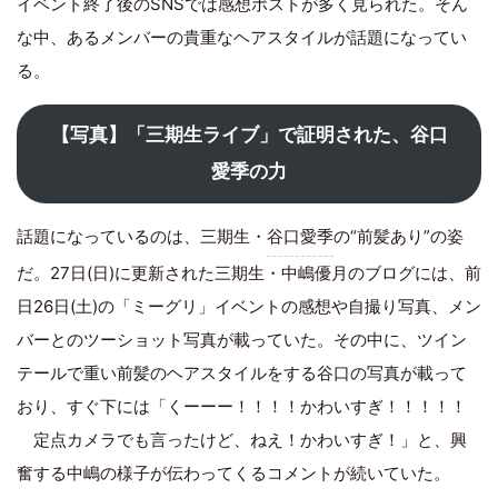
イベント終了後のSNSでは感想ポストが多く見られた。そん
な中、あるメンバーの貴重なヘアスタイルが話題になってい
る。
【写真】「三期生ライブ」で証明された、谷口
愛季の力
話題になっているのは、三期生・
谷口愛季
の“前髪あり”の姿
だ。27日(日)に更新された三期生・中嶋優月のブログには、前
日26日(土)の「ミーグリ」イベントの感想や自撮り写真、メン
バーとのツーショット写真が載っていた。その中に、ツイン
テールで重い前髪のヘアスタイルをする谷口の写真が載って
おり、すぐ下には「くーーー！！！！かわいすぎ！！！！！
定点カメラでも言ったけど、ねえ！かわいすぎ！」と、興
奮する中嶋の様子が伝わってくるコメントが続いていた。