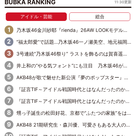
BUBKA RANKING
11:30更新
アイドル・芸能
総合
乃木坂46金川紗耶『rienda』26AW LOOKモデルに就任
“福太郎愛”で話題…乃木坂46一ノ瀬美空、地元福岡『めんべい25周年トップサポーター』に就任
3号連続“乃木坂46祭り” ラストを飾るのは賀喜遥香…5年ぶりの登場に「5年分大人になった私を見ていただけたら」
井上和の“やる気フォント”にも注目 乃木坂46が挑んだ書道パフォーマンスの舞台裏
AKB48が歌で魅せた新公演『夢のポップスター』 初日から全身全霊のステージ
『証言TIF～アイドル戦国時代とはなんだったのか～』第6回：でんぱ組.inc・古川未鈴×相沢梨紗「『ハロプロやりたかったな』って言ったら、夢眠ねむさんに『てめえはでんぱ組．incなんだよ！』って肩パンされて(笑)」
『証言TIF～アイドル戦国時代とはなんだったのか～』第11回：私立恵比寿中学・真山りか×安本彩花「TIFで10年ぶりのキョンシーメイクをしたら、場を完全に引かせてしまって。時代が変わったんだなって」
甥っ子誕生の松田好花、京都で“ふたつの家族”をはしご！ “母”黒谷友香に見送られ、“父”松岡昌宏とはハシゴ酒
AKB48 21期研究生・森川優、可愛さもある大人の女性に