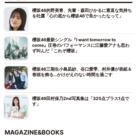
櫻坂46的野美青、先輩・森田ひかるに素直な気持ち
を吐露「心の底から櫻坂46で良かったなって」
櫻坂46最新シングル『I want tomorrow to
come』圧巻のパフォーマンスに江藤愛アナも思わ
ず叫んだ「これぞ櫻坂」
櫻坂46三期生小島凪紗、谷口愛季、村井優が表紙＆
巻頭を飾る…かけがえのない時間を過ごす
櫻坂46田村保乃2nd写真集は「325点プラス1点で
す」
MAGAZINE&BOOKS