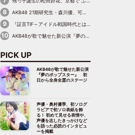
甥っ子誕生の松田好花、京都で“ふたつの家族”をはしご！ “母”黒谷友香に見送られ、“父”松岡昌宏とはハシゴ酒
AKB48 21期研究生・森川優、可愛さもある大人の女性に
『証言TIF～アイドル戦国時代とはなんだったのか～』第10回：さくら学院・武藤彩未×飯田らうら「正直、中3で辞めるというのを信じてなくて。そう言われてはいたけど、嘘でしょって」
AKB48が歌で魅せた新公演『夢のポップスター』 初日から全身全霊のステージ
PICK UP
AKB48が歌で魅せた新公演
『夢のポップスター』 初
日から全身全霊のステージ
声優・奥村優季、初ソログ
ラビアで初ソロ表紙を飾
る！ 初めて見せる表情や、
声優を志したきっかけなど
を語った必読のインタビュ
ーを掲載