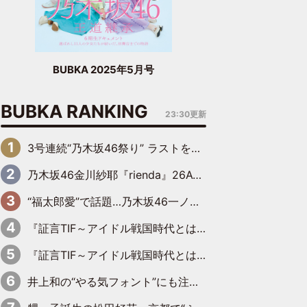
BUBKA 2025年5月号
BUBKA RANKING
23:30更新
3号連続“乃木坂46祭り” ラストを飾るのは賀喜遥香…5年ぶりの登場に「5年分大人になった私を見ていただけたら」
乃木坂46金川紗耶『rienda』26AW LOOKモデルに就任
“福太郎愛”で話題…乃木坂46一ノ瀬美空、地元福岡『めんべい25周年トップサポーター』に就任
『証言TIF～アイドル戦国時代とはなんだったのか～』第6回：でんぱ組.inc・古川未鈴×相沢梨紗「『ハロプロやりたかったな』って言ったら、夢眠ねむさんに『てめえはでんぱ組．incなんだよ！』って肩パンされて(笑)」
『証言TIF～アイドル戦国時代とはなんだったのか～』第11回：私立恵比寿中学・真山りか×安本彩花「TIFで10年ぶりのキョンシーメイクをしたら、場を完全に引かせてしまって。時代が変わったんだなって」
井上和の“やる気フォント”にも注目 乃木坂46が挑んだ書道パフォーマンスの舞台裏