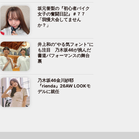
坂元誉梨の『初心者バイク
女子の奮闘日記』＃７７
「我慢大会してません
か？」
井上和の“やる気フォント”に
も注目 乃木坂46が挑んだ
書道パフォーマンスの舞台
裏
乃木坂46金川紗耶
『rienda』26AW LOOKモ
デルに就任