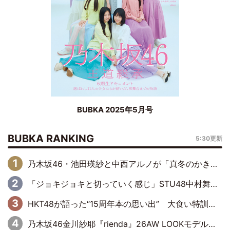
BUBKA 2025年5月号
BUBKA RANKING
5:30更新
乃木坂46・池田瑛紗と中西アルノが「真冬のかき氷」騒動で火花散らす！ 因縁の裏にあるのは、逆境をともに“凌”ぐ似た者同士の絆
「ジョキジョキと切っていく感じ」STU48中村舞、新しい挑戦は自らの手で
HKT48が語った“15周年本の思い出” 大食い特訓・守護霊企画・制服グラビア…盛りだくさんの裏話
乃木坂46金川紗耶『rienda』26AW LOOKモデルに就任