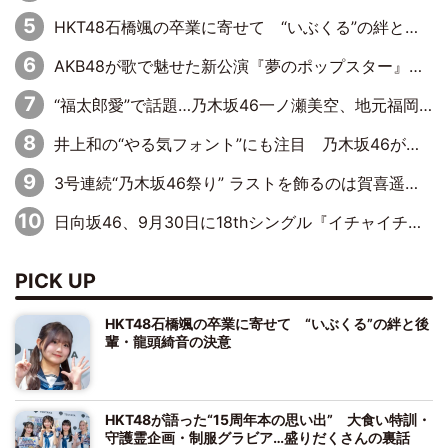
HKT48石橋颯の卒業に寄せて “いぶくる”の絆と後輩・龍頭綺音の決意
AKB48が歌で魅せた新公演『夢のポップスター』 初日から全身全霊のステージ
“福太郎愛”で話題…乃木坂46一ノ瀬美空、地元福岡『めんべい25周年トップサポーター』に就任
井上和の“やる気フォント”にも注目 乃木坂46が挑んだ書道パフォーマンスの舞台裏
3号連続“乃木坂46祭り” ラストを飾るのは賀喜遥香…5年ぶりの登場に「5年分大人になった私を見ていただけたら」
日向坂46、9月30日に18thシングル『イチャイチャ虫』の発売決定！ フォーメーションは『日向坂で会いましょう』にて発表
PICK UP
HKT48石橋颯の卒業に寄せて “いぶくる”の絆と後
輩・龍頭綺音の決意
HKT48が語った“15周年本の思い出” 大食い特訓・
守護霊企画・制服グラビア…盛りだくさんの裏話