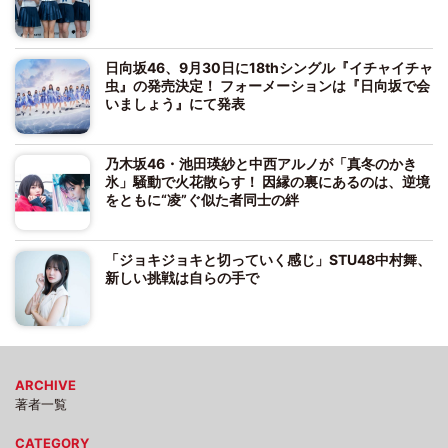
日向坂46、9月30日に18thシングル『イチャイチャ
虫』の発売決定！ フォーメーションは『日向坂で会
いましょう』にて発表
乃木坂46・池田瑛紗と中西アルノが「真冬のかき
氷」騒動で火花散らす！ 因縁の裏にあるのは、逆境
をともに“凌”ぐ似た者同士の絆
「ジョキジョキと切っていく感じ」STU48中村舞、
新しい挑戦は自らの手で
ARCHIVE
著者一覧
CATEGORY