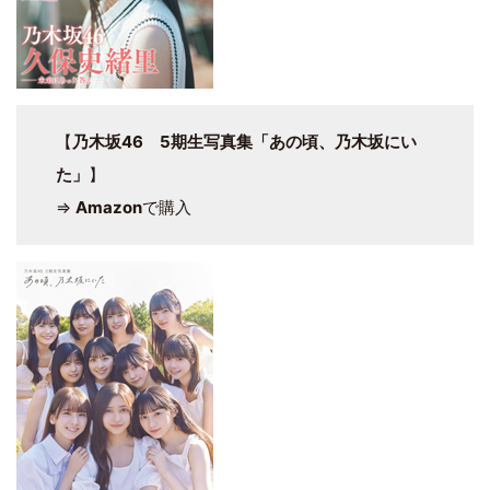
【
乃木坂46 5期生写真集「あの頃、乃木坂にい
た」
】
⇒
Amazon
で購入