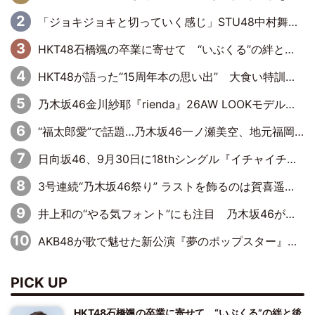
「ジョキジョキと切っていく感じ」STU48中村舞、新しい挑戦は自らの手で
HKT48石橋颯の卒業に寄せて “いぶくる”の絆と後輩・龍頭綺音の決意
HKT48が語った“15周年本の思い出” 大食い特訓・守護霊企画・制服グラビア…盛りだくさんの裏話
乃木坂46金川紗耶『rienda』26AW LOOKモデルに就任
“福太郎愛”で話題…乃木坂46一ノ瀬美空、地元福岡『めんべい25周年トップサポーター』に就任
日向坂46、9月30日に18thシングル『イチャイチャ虫』の発売決定！ フォーメーションは『日向坂で会いましょう』にて発表
3号連続“乃木坂46祭り” ラストを飾るのは賀喜遥香…5年ぶりの登場に「5年分大人になった私を見ていただけたら」
井上和の“やる気フォント”にも注目 乃木坂46が挑んだ書道パフォーマンスの舞台裏
AKB48が歌で魅せた新公演『夢のポップスター』 初日から全身全霊のステージ
PICK UP
HKT48石橋颯の卒業に寄せて “いぶくる”の絆と後