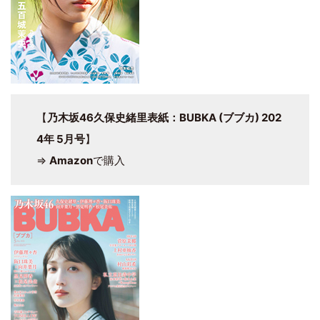
【
乃木坂46久保史緒里表紙：BUBKA (ブブカ) 202
4年 5月号
】
⇒
Amazon
で購入