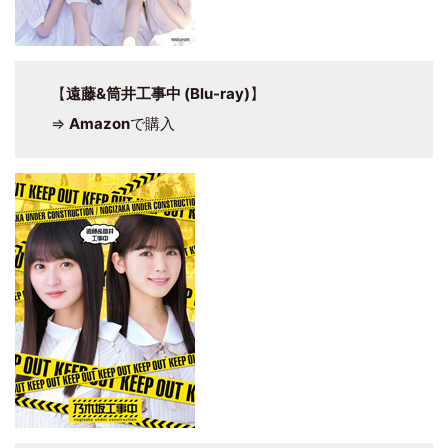
【
遠藤&筒井工事中 (Blu-ray)
】
⇒
Amazon
で購入