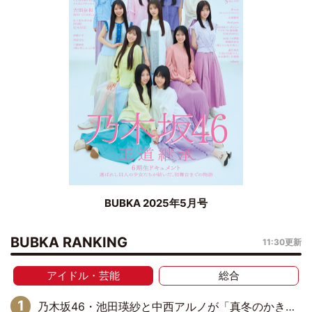
BUBKA 2025年5月号
BUBKA RANKING
11:30更新
アイドル・芸能
総合
乃木坂46・池田瑛紗と中西アルノが「真冬のかき氷」騒動で火花散らす！ 因縁の裏にあるのは、逆境をともに“凌”ぐ似た者同士の絆