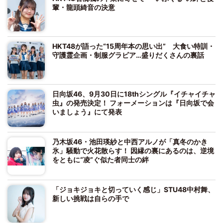
輩・龍頭綺音の決意
HKT48が語った“15周年本の思い出” 大食い特訓・
守護霊企画・制服グラビア…盛りだくさんの裏話
日向坂46、9月30日に18thシングル『イチャイチャ
虫』の発売決定！ フォーメーションは『日向坂で会
いましょう』にて発表
乃木坂46・池田瑛紗と中西アルノが「真冬のかき
氷」騒動で火花散らす！ 因縁の裏にあるのは、逆境
をともに“凌”ぐ似た者同士の絆
「ジョキジョキと切っていく感じ」STU48中村舞、
新しい挑戦は自らの手で