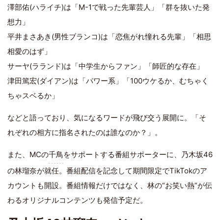
澤部佑(ハライチ)は「M-1で戦った先輩芸人」「群を抜いた発
想力」
平井まさあき(男性ブランコ)は「恋焦がれ憧れる先輩」「相思
相愛のはず」
サーヤ(ラランド)は「中学生からファン」「師匠的な存在」
津田篤宏(ダイアン)は「パワー系」「100ウケるか、むちゃく
ちゃスベるか」
などと語っており、気になるワードが飛び交う展開に。「そ
れぞれの相方に指名されたのは誰なのか？」。
また、MCの
千鳥
をサポートする番組サポーターに、乃木坂46
の林瑠奈が就任。番組配信を記念して期間限定でTikTokのア
カウントも開設。番組情報だけではなく、林の“お笑い熱”が伝
わるオリジナルコンテンツも発信予定だ。