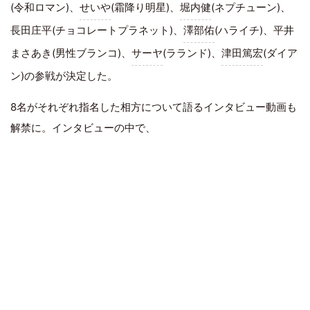
(令和ロマン)、
せいや
(霜降り明星)、
堀内健
(ネプチューン)、
長田庄平(チョコレートプラネット)、
澤部佑
(ハライチ)、平井
まさあき(男性ブランコ)、
サーヤ
(ラランド)、
津田篤宏
(ダイア
ン)の参戦が決定した。
8名がそれぞれ指名した相方について語るインタビュー動画も
解禁に。インタビューの中で、