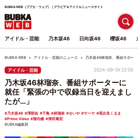
BUBKA WEB（ブブカ・ウェブ）｜グラビア＆アイドルニュースサイト
アイドル・芸能
乃木坂46
日向坂46
櫻坂46
BUBKA WEB
アイドル・芸能のニュース
乃木坂46林瑠奈、番組サポー
2024-09-19 22:00
アイドル・芸能
乃木坂46林瑠奈、番組サポーターに
就任「緊張の中で収録当日を迎えまし
たが…」
乃木坂46
澤部佑
千鳥
林瑠奈
せいや
サーヤ
髙比良くるま
Prime Video
堀内健
津田篤宏
BUBKA編集部