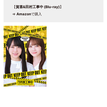
【
賀喜&田村工事中 (Blu-ray)
】
⇒
Amazon
で購入