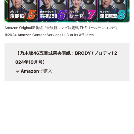
Amazon Original新番組『最強新コンビ決定戦 THEゴールデンコンビ』
©2024 Amazon Content Services LLC or its Affiliates.
【
乃木坂46五百城茉央表紙：BRODY (ブロディ) 2
024年10月号
】
⇒
Amazon
で購入