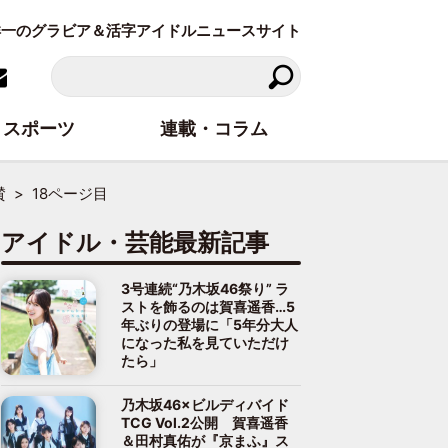
東洋一のグラビア＆活字アイドルニュースサイト
スポーツ
連載・コラム
賛
18ページ目
アイドル・芸能最新記事
3号連続“乃木坂46祭り” ラ
ストを飾るのは賀喜遥香…5
年ぶりの登場に「5年分大人
になった私を見ていただけ
たら」
乃木坂46×ビルディバイド
TCG Vol.2公開 賀喜遥香
＆田村真佑が『京まふ』ス