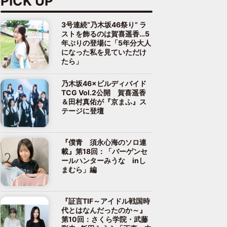
PICK UP
3号連続“乃木坂46祭り” ラ
ストを飾るのは賀喜遥香…5
年ぶりの登場に「5年分大人
になった私を見ていただけ
たら」
乃木坂46×ビルディバイド
TCG Vol.2公開 賀喜遥香
＆田村真佑が『京まふ』ス
テージに登壇
『僕青 須永心海のソロ連
載』第18回：「バーゲンセ
ールハンターみうな inし
まむら」編
『証言TIF～アイドル戦国時
代とはなんだったのか～』
第10回：さくら学院・武藤