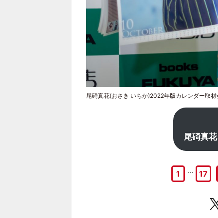
尾碕真花(おさき いちか)2022年版カレンダー取
尾碕真花
…
1
17