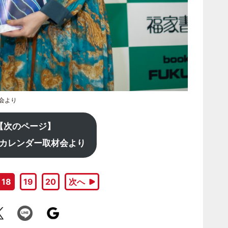
材会より
【次のページ】
カレンダー取材会より
18
19
20
次へ