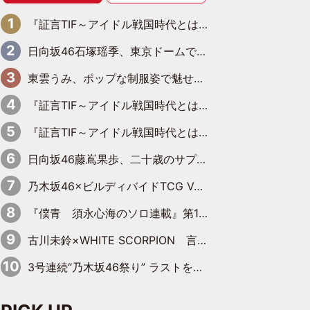
『証言TIF～アイドル戦国時代とはなんだったのか～』第6回：でんぱ組.inc・古川未鈴×相沢梨紗「『ハロプロやりたかったな』って言ったら、夢眠ねむさんに『てめえはでんぱ組．incなんだよ！』って肩パンされて(笑)」
日向坂46石塚瑶季、東京ドームで“観戦バレ”！ ナイツ・塙も認めた「巨人に詳しすぎるアイドル」は元VENUSスクール生で杉内コーチ推し⁉
東雲うみ、ポップな制服姿で魅せる“東雲グリーン”の正体
『証言TIF～アイドル戦国時代とはなんだったのか～』第8回：Negicco・Nao☆×Megu×Kaede「東京からオファーが来たのと、梨の皮剥きとどっちが大事なんだって」
『証言TIF～アイドル戦国時代とはなんだったのか～』第10回：さくら学院・武藤彩未×飯田らうら「正直、中3で辞めるというのを信じてなくて。そう言われてはいたけど、嘘でしょって」
日向坂46藤嶌果歩、二十歳のサプライズバースデーに大喜び「頼られる先輩になれるように努力していきたい」
乃木坂46×ビルディバイドTCG Vol.2公開 賀喜遥香＆田村真佑が『京まふ』ステージに登壇
『僕青 須永心海のソロ連載』第18回：「バーゲンセールハンターみうな inしまむら」編
古川未鈴×WHITE SCORPION 言葉が背中を押した“それぞれの決意”
3号連続“乃木坂46祭り” ラストを飾るのは賀喜遥香…5年ぶりの登場に「5年分大人になった私を見ていただけたら」