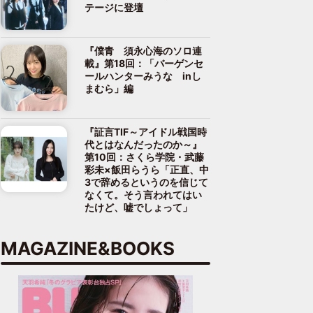
テージに登壇
『僕青 須永心海のソロ連
載』第18回：「バーゲンセ
ールハンターみうな inし
まむら」編
『証言TIF～アイドル戦国時
代とはなんだったのか～』
第10回：さくら学院・武藤
彩未×飯田らうら「正直、中
3で辞めるというのを信じて
なくて。そう言われてはい
たけど、嘘でしょって」
MAGAZINE&BOOKS