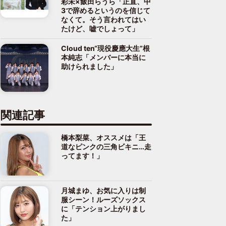
彩未×飯田らうら「正直、中
3で辞めるというのを信じて
なくて。そう言われてはい
たけど、嘘でしょって」
Cloud ten“現役慶應大生”根
本純志「メンバーに本当に
助けられました」
関連記事
橋本梨菜、オススメは「王
道なピンクの三角ビキニ…走
ってます！」
月城まゆ、お気に入りは制
服シーン！ルーズソックス
に「テンション上がりまし
た」