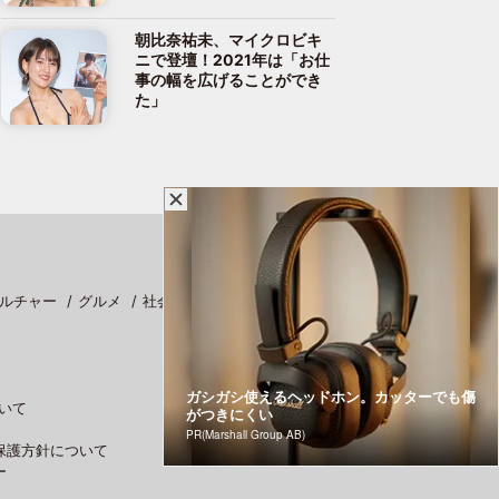
朝比奈祐未、マイクロビキ
ニで登壇！2021年は「お仕
事の幅を広げることができ
た」
ルチャー
グルメ
社会
スポーツ
ガシガシ使えるヘッドホン。カッターでも傷
いて
がつきにくい
PR(Marshall Group AB)
保護方針について
ー