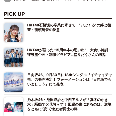
PICK UP
HKT48石橋颯の卒業に寄せて “いぶくる”の絆と後
輩・龍頭綺音の決意
HKT48が語った“15周年本の思い出” 大食い特訓・
守護霊企画・制服グラビア…盛りだくさんの裏話
日向坂46、9月30日に18thシングル『イチャイチャ
虫』の発売決定！ フォーメーションは『日向坂で会
いましょう』にて発表
乃木坂46・池田瑛紗と中西アルノが「真冬のかき
氷」騒動で火花散らす！ 因縁の裏にあるのは、逆境
をともに“凌”ぐ似た者同士の絆