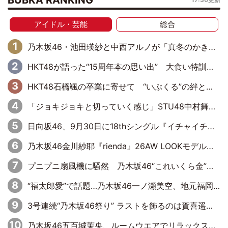
アイドル・芸能
総合
乃木坂46・池田瑛紗と中西アルノが「真冬のかき氷」騒動で火花散らす！ 因縁の裏にあるのは、逆境をともに“凌”ぐ似た者同士の絆
HKT48が語った“15周年本の思い出” 大食い特訓・守護霊企画・制服グラビア…盛りだくさんの裏話
HKT48石橋颯の卒業に寄せて “いぶくる”の絆と後輩・龍頭綺音の決意
「ジョキジョキと切っていく感じ」STU48中村舞、新しい挑戦は自らの手で
日向坂46、9月30日に18thシングル『イチャイチャ虫』の発売決定！ フォーメーションは『日向坂で会いましょう』にて発表
乃木坂46金川紗耶『rienda』26AW LOOKモデルに就任
プニプニ扇風機に騒然 乃木坂46“これいくら金”延長中は今回もわちゃわちゃ全開
“福太郎愛”で話題…乃木坂46一ノ瀬美空、地元福岡『めんべい25周年トップサポーター』に就任
3号連続“乃木坂46祭り” ラストを飾るのは賀喜遥香…5年ぶりの登場に「5年分大人になった私を見ていただけたら」
乃木坂46五百城茉央、ルームウエアでリラックス「今回のグラビアを見て成長を感じていただけるとうれしい」