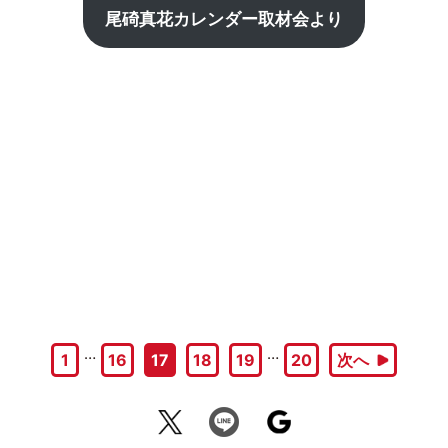
尾碕真花カレンダー取材会より
…
…
1
16
17
18
19
20
次へ