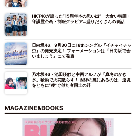
HKT48が語った“15周年本の思い出” 大食い特訓・
守護霊企画・制服グラビア…盛りだくさんの裏話
日向坂46、9月30日に18thシングル『イチャイチャ
虫』の発売決定！ フォーメーションは『日向坂で会
いましょう』にて発表
乃木坂46・池田瑛紗と中西アルノが「真冬のかき
氷」騒動で火花散らす！ 因縁の裏にあるのは、逆境
をともに“凌”ぐ似た者同士の絆
MAGAZINE&BOOKS