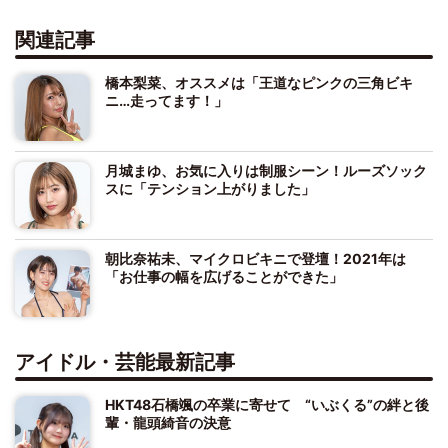
関連記事
橋本梨菜、オススメは「王道なピンクの三角ビキ
ニ…走ってます！」
月城まゆ、お気に入りは制服シーン！ルーズソック
スに「テンション上がりました」
朝比奈祐未、マイクロビキニで登壇！2021年は
「お仕事の幅を広げることができた」
アイドル・芸能最新記事
HKT48石橋颯の卒業に寄せて “いぶくる”の絆と後
輩・龍頭綺音の決意