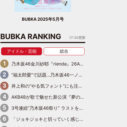
BUBKA 2025年5月号
BUBKA RANKING
17:30更新
アイドル・芸能
総合
乃木坂46金川紗耶『rienda』26AW LOOKモデルに就任
“福太郎愛”で話題…乃木坂46一ノ瀬美空、地元福岡『めんべい25周年トップサポーター』に就任
井上和の“やる気フォント”にも注目 乃木坂46が挑んだ書道パフォーマンスの舞台裏
AKB48が歌で魅せた新公演『夢のポップスター』 初日から全身全霊のステージ
3号連続“乃木坂46祭り” ラストを飾るのは賀喜遥香…5年ぶりの登場に「5年分大人になった私を見ていただけたら」
「ジョキジョキと切っていく感じ」STU48中村舞、新しい挑戦は自らの手で