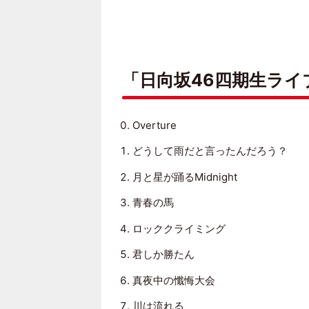
「日向坂46四期生ライ
Overture
どうして雨だと言ったんだろう？
月と星が踊るMidnight
⻘春の馬
ロッククライミング
君しか勝たん
真夜中の懺悔大会
川は流れる