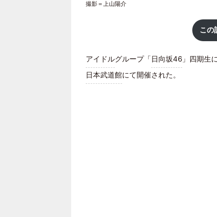
撮影＝上山陽介
この
アイドル
グループ「
日向坂46
」四期生に
日本武道館
にて開催された。