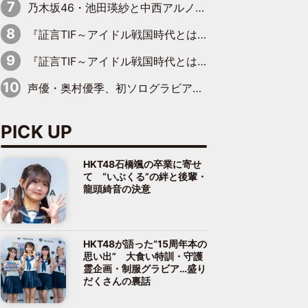
乃木坂46・池田瑛紗と中西アルノが「真冬のかき氷」騒動で火花散らす！ 因縁の裏にあるのは、逆境をともに“凌”ぐ似た者同士の絆
『証言TIF～アイドル戦国時代とはなんだったのか～』第11回：私立恵比寿中学・真山りか×安本彩花「TIFで10年ぶりのキョンシーメイクをしたら、場を完全に引かせてしまって。時代が変わったんだなって」
『証言TIF～アイドル戦国時代とはなんだったのか～』第6回：でんぱ組.inc・古川未鈴×相沢梨紗「『ハロプロやりたかったな』って言ったら、夢眠ねむさんに『てめえはでんぱ組．incなんだよ！』って肩パンされて(笑)」
声優・奥村優季、初ソログラビアで初ソロ表紙を飾る！ 初めて見せる表情や、声優を志したきっかけなどを語った必読のインタビューを掲載
PICK UP
HKT48石橋颯の卒業に寄せ
て “いぶくる”の絆と後輩・
龍頭綺音の決意
HKT48が語った“15周年本の
思い出” 大食い特訓・守護
霊企画・制服グラビア…盛り
だくさんの裏話