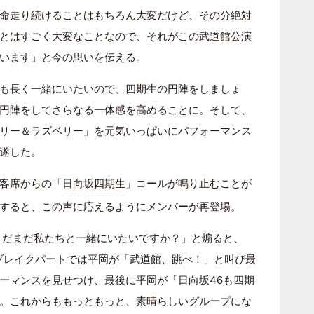
命走り続けることはもちろん大変だけど、その分絶対
とはすごく大変なことなので、それがこの武道館公演
います」と今の思いを伝える。
も長く一緒にいたいので、四期生の円陣をしましょ
円陣をしてさらなる一体感を高めることに。そして、
リー＆ラズベリー」を元気いっぱいにパフォーマンス
遂した。
客席からの「
日向坂四期生
」コールが鳴り止むことが
すると、この声に応えるようにメンバーが再登場。
まだまだ私たちと一緒にいたいですか？」と煽ると、
。ブレイクパートでは平岡が「武道館、跳べ！」と叫び最
ーマンスを見せつけ、最後に平岡が「日向坂46も四期
。これからももっともっと、素晴らしいグループにな