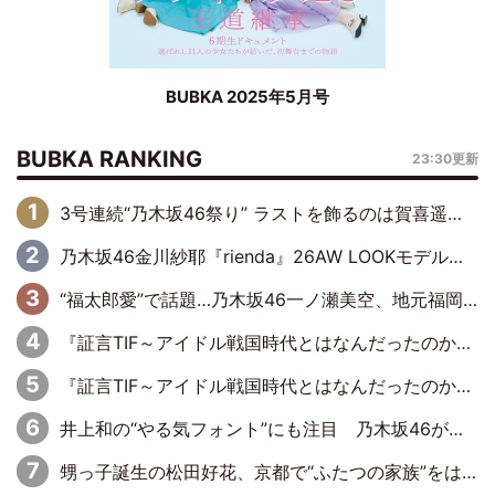
BUBKA 2025年5月号
BUBKA RANKING
23:30更新
3号連続“乃木坂46祭り” ラストを飾るのは賀喜遥香…5年ぶりの登場に「5年分大人になった私を見ていただけたら」
乃木坂46金川紗耶『rienda』26AW LOOKモデルに就任
“福太郎愛”で話題…乃木坂46一ノ瀬美空、地元福岡『めんべい25周年トップサポーター』に就任
『証言TIF～アイドル戦国時代とはなんだったのか～』第6回：でんぱ組.inc・古川未鈴×相沢梨紗「『ハロプロやりたかったな』って言ったら、夢眠ねむさんに『てめえはでんぱ組．incなんだよ！』って肩パンされて(笑)」
『証言TIF～アイドル戦国時代とはなんだったのか～』第11回：私立恵比寿中学・真山りか×安本彩花「TIFで10年ぶりのキョンシーメイクをしたら、場を完全に引かせてしまって。時代が変わったんだなって」
井上和の“やる気フォント”にも注目 乃木坂46が挑んだ書道パフォーマンスの舞台裏
甥っ子誕生の松田好花、京都で“ふたつの家族”をはしご！ “母”黒谷友香に見送られ、“父”松岡昌宏とはハシゴ酒