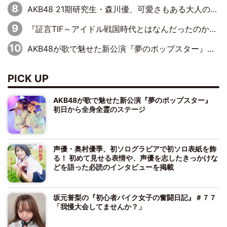
AKB48 21期研究生・森川優、可愛さもある大人の女性に
『証言TIF～アイドル戦国時代とはなんだったのか～』第10回：さくら学院・武藤彩未×飯田らうら「正直、中3で辞めるというのを信じてなくて。そう言われてはいたけど、嘘でしょって」
AKB48が歌で魅せた新公演『夢のポップスター』 初日から全身全霊のステージ
PICK UP
AKB48が歌で魅せた新公演『夢のポップスター』
初日から全身全霊のステージ
声優・奥村優季、初ソログラビアで初ソロ表紙を飾
る！ 初めて見せる表情や、声優を志したきっかけな
どを語った必読のインタビューを掲載
坂元誉梨の『初心者バイク女子の奮闘日記』＃７７
「我慢大会してませんか？」