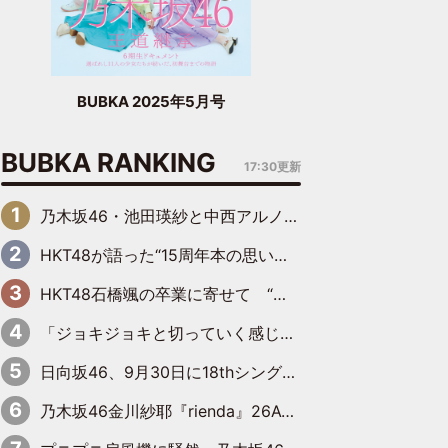
BUBKA 2025年5月号
BUBKA RANKING
17:30更新
乃木坂46・池田瑛紗と中西アルノが「真冬のかき氷」騒動で火花散らす！ 因縁の裏にあるのは、逆境をともに“凌”ぐ似た者同士の絆
HKT48が語った“15周年本の思い出” 大食い特訓・守護霊企画・制服グラビア…盛りだくさんの裏話
HKT48石橋颯の卒業に寄せて “いぶくる”の絆と後輩・龍頭綺音の決意
「ジョキジョキと切っていく感じ」STU48中村舞、新しい挑戦は自らの手で
日向坂46、9月30日に18thシングル『イチャイチャ虫』の発売決定！ フォーメーションは『日向坂で会いましょう』にて発表
乃木坂46金川紗耶『rienda』26AW LOOKモデルに就任