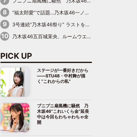
プニプニ扇風機に騒然 乃木坂46“これいくら金”延長中は今回もわちゃわちゃ全開
“福太郎愛”で話題…乃木坂46一ノ瀬美空、地元福岡『めんべい25周年トップサポーター』に就任
3号連続“乃木坂46祭り” ラストを飾るのは賀喜遥香…5年ぶりの登場に「5年分大人になった私を見ていただけたら」
乃木坂46五百城茉央、ルームウエアでリラックス「今回のグラビアを見て成長を感じていただけるとうれしい」
PICK UP
ステージが一番好きだから
――STU48・中村舞が描
く“これからの私”
プニプニ扇風機に騒然 乃
木坂46“これいくら金”延長
中は今回もわちゃわちゃ全
開