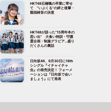
HKT48石橋颯の卒業に寄せ
て “いぶくる”の絆と後輩・
龍頭綺音の決意
HKT48が語った“15周年本の
思い出” 大食い特訓・守護
霊企画・制服グラビア…盛り
だくさんの裏話
日向坂46、9月30日に18th
シングル『イチャイチャ
虫』の発売決定！ フォーメ
ーションは『日向坂で会い
ましょう』にて発表