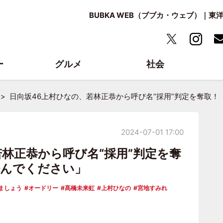
BUBKA WEB（ブブカ・ウェブ）｜
ー
グルメ
社会
日向坂46上村ひなの、若林正恭から呼び名“採用”判定を奪取
2024-07-01 17:00
若林正恭から呼び名“採用”判定を奪
呼んでください」
ましょう
オードリー
髙橋未来虹
上村ひなの
宮地すみれ