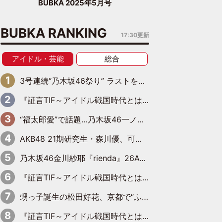
BUBKA 2025年5月号
BUBKA RANKING
17:30更新
アイドル・芸能
総合
3号連続“乃木坂46祭り” ラストを飾るのは賀喜遥香…5年ぶりの登場に「5年分大人になった私を見ていただけたら」
『証言TIF～アイドル戦国時代とはなんだったのか～』第6回：でんぱ組.inc・古川未鈴×相沢梨紗「『ハロプロやりたかったな』って言ったら、夢眠ねむさんに『てめえはでんぱ組．incなんだよ！』って肩パンされて(笑)」
“福太郎愛”で話題…乃木坂46一ノ瀬美空、地元福岡『めんべい25周年トップサポーター』に就任
AKB48 21期研究生・森川優、可愛さもある大人の女性に
乃木坂46金川紗耶『rienda』26AW LOOKモデルに就任
『証言TIF～アイドル戦国時代とはなんだったのか～』第11回：私立恵比寿中学・真山りか×安本彩花「TIFで10年ぶりのキョンシーメイクをしたら、場を完全に引かせてしまって。時代が変わったんだなって」
甥っ子誕生の松田好花、京都で“ふたつの家族”をはしご！ “母”黒谷友香に見送られ、“父”松岡昌宏とはハシゴ酒
『証言TIF～アイドル戦国時代とはなんだったのか～』第10回：さくら学院・武藤彩未×飯田らうら「正直、中3で辞めるというのを信じてなくて。そう言われてはいたけど、嘘でしょって」