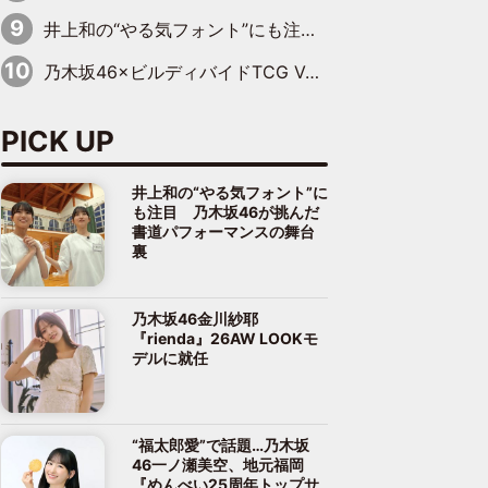
井上和の“やる気フォント”にも注目 乃木坂46が挑んだ書道パフォーマンスの舞台裏
乃木坂46×ビルディバイドTCG Vol.2公開 賀喜遥香＆田村真佑が『京まふ』ステージに登壇
PICK UP
井上和の“やる気フォント”に
も注目 乃木坂46が挑んだ
書道パフォーマンスの舞台
裏
乃木坂46金川紗耶
『rienda』26AW LOOKモ
デルに就任
“福太郎愛”で話題…乃木坂
46一ノ瀬美空、地元福岡
『めんべい25周年トップサ