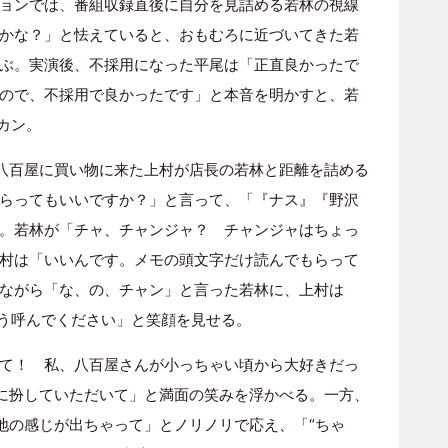
ョンでは、番組収録直後に自分を見詰める若林の視線
かな？」と怯えていると、おもむろに近づいてきた若
ぶ。実演後、不採用になった平尾は「正直良かったで
ので、不採用で良かったです」と本音を明かすと、若
カン。
八百屋に買い物に来た上村が店長の若林と距離を詰める
らってもいいですか？」と言って、「『ナス』『野沢
。若林が「チャ、チャンジャ？ チャンジャはちょっ
村は「いいんです。メモの頭文字だけ読んでもらって
ながら「な、の、チャン」と言った若林に、上村は
そう呼んでください」と笑顔を見せる。
て！ 私、八百屋さんが小っちゃい頃から大好きだっ
んに扮していただいて」と満面の笑みを浮かべる。一方、
築地の感じが出ちゃって」とノリノリで応え、「“ちゃ