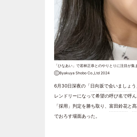
「ひなあい」で若林正恭とのやりとりに注目が集ま
ⒸByakuya Shobo Co.,Ltd 2024
6月30日深夜の「
日向坂で会いましょう
レンドリーになって希望の呼び名で呼ん
「採用」判定を勝ち取り、
富田鈴花
と
髙
でおろす場面あった。