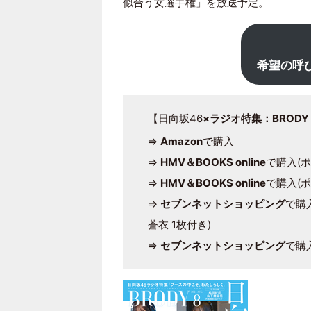
似合う女選手権」を放送予定。
希望の呼
【
日向坂46
×ラジオ特集：BRODY 
⇒
Amazon
で購入
⇒
HMV＆BOOKS online
で購入(
⇒
HMV＆BOOKS online
で購入(
⇒
セブンネットショッピング
で購
蒼衣 1枚付き)
⇒
セブンネットショッピング
で購