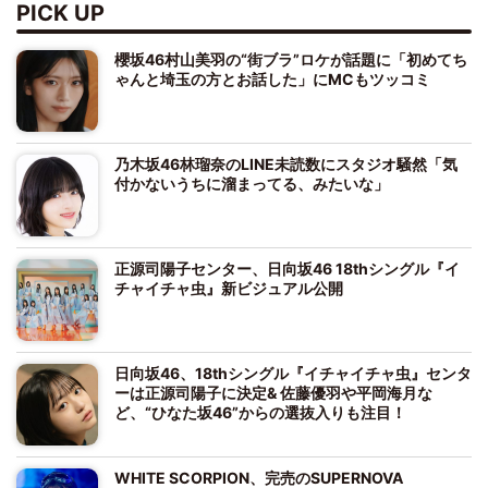
PICK UP
櫻坂46村山美羽の“街ブラ”ロケが話題に「初めてち
ゃんと埼玉の方とお話した」にMCもツッコミ
乃木坂46林瑠奈のLINE未読数にスタジオ騒然「気
付かないうちに溜まってる、みたいな」
正源司陽子センター、日向坂46 18thシングル『イ
チャイチャ虫』新ビジュアル公開
日向坂46、18thシングル『イチャイチャ虫』センタ
ーは正源司陽子に決定& 佐藤優羽や平岡海月な
ど、“ひなた坂46”からの選抜入りも注目！
WHITE SCORPION、完売のSUPERNOVA