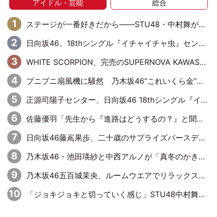
アイドル・芸能
総合
ステージが一番好きだから――STU48・中村舞が描く“これからの私”
日向坂46、18thシングル『イチャイチャ虫』センターは正源司陽子に決定& 佐藤優羽や平岡海月など、“ひなた坂46”からの選抜入りも注目！
WHITE SCORPION、完売のSUPERNOVA KAWASAKIで沸いた“着席型LIVE” 『BASE Live #16』昼公演リポート
プニプニ扇風機に騒然 乃木坂46“これいくら金”延長中は今回もわちゃわちゃ全開
正源司陽子センター、日向坂46 18thシングル『イチャイチャ虫』新ビジュアル公開
佐藤優羽「先生から『進路はどうするの？』と聞かれて。『実は……』とXのトレンドで1位になっているスマホを見せました」【日向坂46『五期生LIVE』開催記念 五期生“変革”ドキュメンタリー③】
日向坂46藤嶌果歩、二十歳のサプライズバースデーに大喜び「頼られる先輩になれるように努力していきたい」
乃木坂46・池田瑛紗と中西アルノが「真冬のかき氷」騒動で火花散らす！ 因縁の裏にあるのは、逆境をともに“凌”ぐ似た者同士の絆
乃木坂46五百城茉央、ルームウエアでリラックス「今回のグラビアを見て成長を感じていただけるとうれしい」
「ジョキジョキと切っていく感じ」STU48中村舞、新しい挑戦は自らの手で