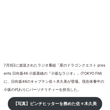
7月9日に放送された
ラジオ
番組「
星のドラゴンクエスト
pres
ents
日向坂46
小坂菜緒
の『
小坂な
ラジオ』」(​TOKYO FM)
に、日向坂46のキャプテン
佐々木久美
が登場。現在休養中の
小坂の代わりにパーソナリティーを担当した。
【写真】ピンチヒッターを務めた佐々木久美