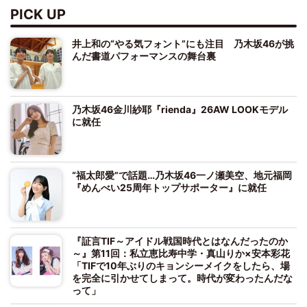
PICK UP
井上和の“やる気フォント”にも注目 乃木坂46が挑
んだ書道パフォーマンスの舞台裏
乃木坂46金川紗耶『rienda』26AW LOOKモデル
に就任
“福太郎愛”で話題…乃木坂46一ノ瀬美空、地元福岡
『めんべい25周年トップサポーター』に就任
『証言TIF～アイドル戦国時代とはなんだったのか
～』第11回：私立恵比寿中学・真山りか×安本彩花
「TIFで10年ぶりのキョンシーメイクをしたら、場
を完全に引かせてしまって。時代が変わったんだな
って」