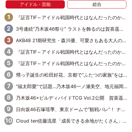
アイドル・芸能
総合
『証言TIF～アイドル戦国時代とはなんだったのか～』第6回：でんぱ組.inc・古川未鈴×相沢梨紗「『ハロプロやりたかったな』って言ったら、夢眠ねむさんに『てめえはでんぱ組．incなんだよ！』って肩パンされて(笑)」
3号連続“乃木坂46祭り” ラストを飾るのは賀喜遥香…5年ぶりの登場に「5年分大人になった私を見ていただけたら」
AKB48 21期研究生・森川優、可愛さもある大人の女性に
『証言TIF～アイドル戦国時代とはなんだったのか～』第11回：私立恵比寿中学・真山りか×安本彩花「TIFで10年ぶりのキョンシーメイクをしたら、場を完全に引かせてしまって。時代が変わったんだなって」
『証言TIF～アイドル戦国時代とはなんだったのか～』第10回：さくら学院・武藤彩未×飯田らうら「正直、中3で辞めるというのを信じてなくて。そう言われてはいたけど、嘘でしょって」
甥っ子誕生の松田好花、京都で“ふたつの家族”をはしご！ “母”黒谷友香に見送られ、“父”松岡昌宏とはハシゴ酒
“福太郎愛”で話題…乃木坂46一ノ瀬美空、地元福岡『めんべい25周年トップサポーター』に就任
乃木坂46×ビルディバイドTCG Vol.2公開 賀喜遥香＆田村真佑が『京まふ』ステージに登壇
日向坂46石塚瑶季、東京ドームで“観戦バレ”！ ナイツ・塙も認めた「巨人に詳しすぎるアイドル」は元VENUSスクール生で杉内コーチ推し⁉
Cloud ten佐藤流星「成長できる余地がたくさん」、本田高優「何度見ても飽きない公演に」