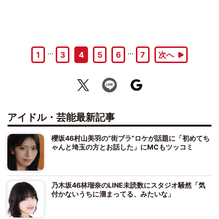
…
…
1
3
4
5
6
7
次へ
アイドル・芸能最新記事
櫻坂46村山美羽の“街ブラ”ロケが話題に「初めてち
ゃんと埼玉の方とお話した」にMCもツッコミ
乃木坂46林瑠奈のLINE未読数にスタジオ騒然「気
付かないうちに溜まってる、みたいな」