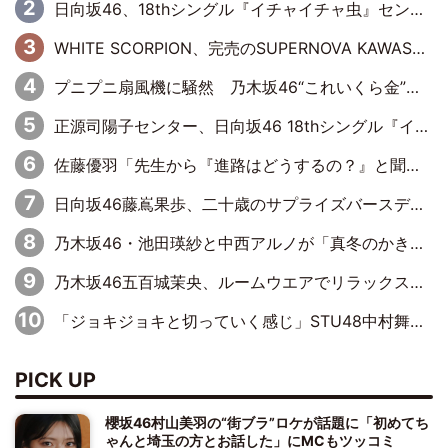
日向坂46、18thシングル『イチャイチャ虫』センターは正源司陽子に決定& 佐藤優羽や平岡海月など、“ひなた坂46”からの選抜入りも注目！
WHITE SCORPION、完売のSUPERNOVA KAWASAKIで沸いた“着席型LIVE” 『BASE Live #16』昼公演リポート
プニプニ扇風機に騒然 乃木坂46“これいくら金”延長中は今回もわちゃわちゃ全開
正源司陽子センター、日向坂46 18thシングル『イチャイチャ虫』新ビジュアル公開
佐藤優羽「先生から『進路はどうするの？』と聞かれて。『実は……』とXのトレンドで1位になっているスマホを見せました」【日向坂46『五期生LIVE』開催記念 五期生“変革”ドキュメンタリー③】
日向坂46藤嶌果歩、二十歳のサプライズバースデーに大喜び「頼られる先輩になれるように努力していきたい」
乃木坂46・池田瑛紗と中西アルノが「真冬のかき氷」騒動で火花散らす！ 因縁の裏にあるのは、逆境をともに“凌”ぐ似た者同士の絆
乃木坂46五百城茉央、ルームウエアでリラックス「今回のグラビアを見て成長を感じていただけるとうれしい」
「ジョキジョキと切っていく感じ」STU48中村舞、新しい挑戦は自らの手で
PICK UP
櫻坂46村山美羽の“街ブラ”ロケが話題に「初めてち
ゃんと埼玉の方とお話した」にMCもツッコミ