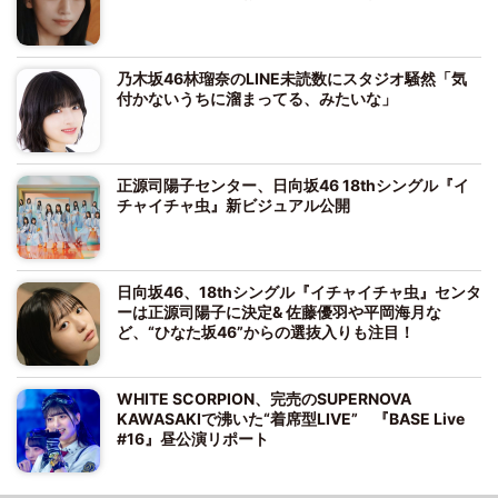
乃木坂46林瑠奈のLINE未読数にスタジオ騒然「気
付かないうちに溜まってる、みたいな」
正源司陽子センター、日向坂46 18thシングル『イ
チャイチャ虫』新ビジュアル公開
日向坂46、18thシングル『イチャイチャ虫』センタ
ーは正源司陽子に決定& 佐藤優羽や平岡海月な
ど、“ひなた坂46”からの選抜入りも注目！
WHITE SCORPION、完売のSUPERNOVA
KAWASAKIで沸いた“着席型LIVE” 『BASE Live
#16』昼公演リポート