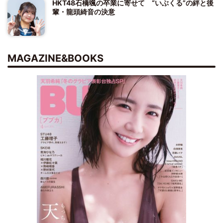
HKT48石橋颯の卒業に寄せて “いぶくる”の絆と後
輩・龍頭綺音の決意
MAGAZINE&BOOKS