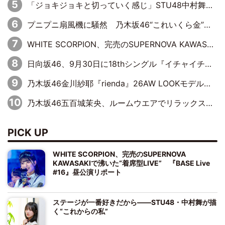
「ジョキジョキと切っていく感じ」STU48中村舞、新しい挑戦は自らの手で
プニプニ扇風機に騒然 乃木坂46“これいくら金”延長中は今回もわちゃわちゃ全開
WHITE SCORPION、完売のSUPERNOVA KAWASAKIで沸いた“着席型LIVE” 『BASE Live #16』昼公演リポート
日向坂46、9月30日に18thシングル『イチャイチャ虫』の発売決定！ フォーメーションは『日向坂で会いましょう』にて発表
乃木坂46金川紗耶『rienda』26AW LOOKモデルに就任
乃木坂46五百城茉央、ルームウエアでリラックス「今回のグラビアを見て成長を感じていただけるとうれしい」
PICK UP
WHITE SCORPION、完売のSUPERNOVA
KAWASAKIで沸いた“着席型LIVE” 『BASE Live
#16』昼公演リポート
ステージが一番好きだから――STU48・中村舞が描
く“これからの私”