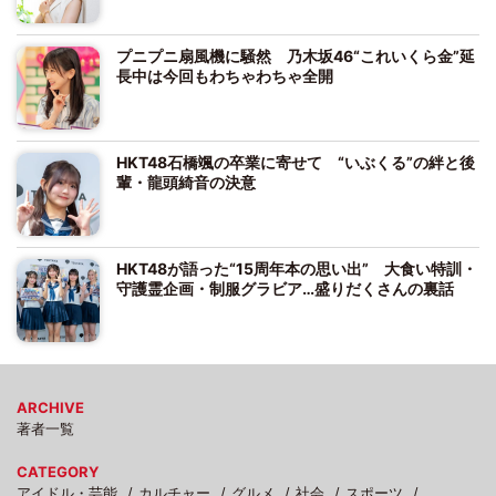
プニプニ扇風機に騒然 乃木坂46“これいくら金”延
長中は今回もわちゃわちゃ全開
HKT48石橋颯の卒業に寄せて “いぶくる”の絆と後
輩・龍頭綺音の決意
HKT48が語った“15周年本の思い出” 大食い特訓・
守護霊企画・制服グラビア…盛りだくさんの裏話
ARCHIVE
著者一覧
CATEGORY
アイドル・芸能
カルチャー
グルメ
社会
スポーツ