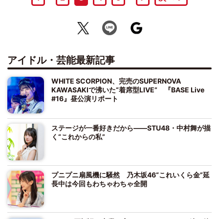
アイドル・芸能最新記事
WHITE SCORPION、完売のSUPERNOVA
KAWASAKIで沸いた“着席型LIVE” 『BASE Live
#16』昼公演リポート
ステージが一番好きだから――STU48・中村舞が描
く“これからの私”
プニプニ扇風機に騒然 乃木坂46“これいくら金”延
長中は今回もわちゃわちゃ全開