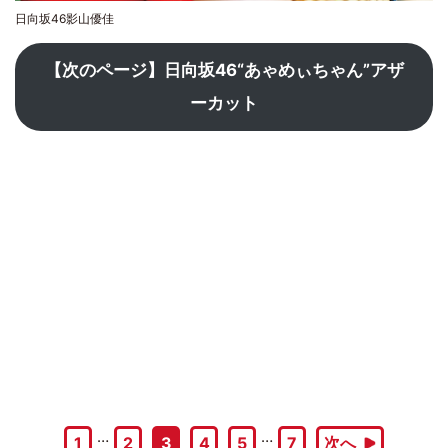
日向坂46影山優佳
【次のページ】日向坂46“あゃめぃちゃん”アザ
ーカット
…
…
1
2
3
4
5
7
次へ