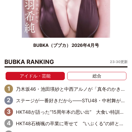
BUBKA（ブブカ） 2026年4月号
BUBKA RANKING
23:30更新
アイドル・芸能
総合
乃木坂46・池田瑛紗と中西アルノが「真冬のかき氷」騒動で火花散らす！ 因縁の裏にあるのは、逆境をともに“凌”ぐ似た者同士の絆
ステージが一番好きだから――STU48・中村舞が描く“これからの私”
HKT48が語った“15周年本の思い出” 大食い特訓・守護霊企画・制服グラビア…盛りだくさんの裏話
HKT48石橋颯の卒業に寄せて “いぶくる”の絆と後輩・龍頭綺音の決意