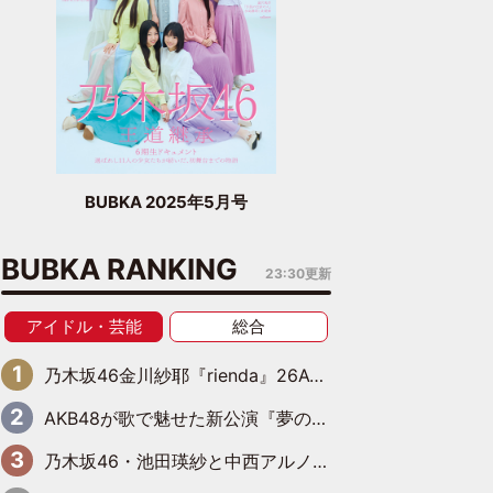
BUBKA 2025年5月号
BUBKA RANKING
23:30更新
アイドル・芸能
総合
乃木坂46金川紗耶『rienda』26AW LOOKモデルに就任
AKB48が歌で魅せた新公演『夢のポップスター』 初日から全身全霊のステージ
乃木坂46・池田瑛紗と中西アルノが「真冬のかき氷」騒動で火花散らす！ 因縁の裏にあるのは、逆境をともに“凌”ぐ似た者同士の絆