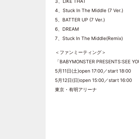
3、LIKE THAT
4、Stuck In The Middle (7 Ver.)
5、BATTER UP (7 Ver.)
6、DREAM
7、Stuck In The Middle(Remix)
＜ファンミーティング＞
「BABYMONSTER PRESENTS:SEE YO
5月11日(土)open 17:00／start 18:00
5月12日(日)open 15:00／start 16:00
東京・有明アリーナ