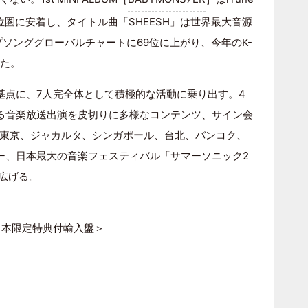
圏に安着し、タイトル曲「SHEESH」は世界最大音源
ップソンググローバルチャートに69位に上がり、今年のK-
した。
動を基点に、7人完全体として積極的な活動に乗り出す。4
する音楽放送出演を皮切りに多様なコンテンツ、サイン会
東京、ジャカルタ、シンガポール、台北、バンコク、
ー、日本最大の音楽フェスティバル「サマーソニック2
広げる。
R] ＜日本限定特典付輸入盤＞