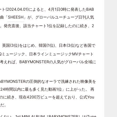
(2024.04.01)によると、4月1日0時に発表したBAB
ル曲「
SHEESH
」が、グローバルユーチューブ日刊人気
。発売直後、該当チャート1位を記録したのに続き、2
、英国(3位)をはじめ、
韓国
(1位)、日本(3位)など各国で
Qミュージック、日本ラインミュージックMVチャート
えれば、BABYMONSTERの人気がグローバル全域に
ABYMONSTERの圧倒的なオーラで洗練された映像美を
「24時間以内に最も多く見た動画1位」に上がった。 再
のに続き、現在4200万ビューを超えており、公式You
上だ。
。1st MINI ALBUM［
BABYMONS7ER
］はiTune