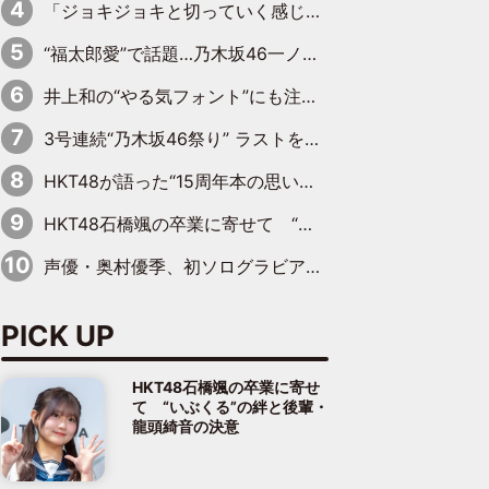
「ジョキジョキと切っていく感じ」STU48中村舞、新しい挑戦は自らの手で
“福太郎愛”で話題…乃木坂46一ノ瀬美空、地元福岡『めんべい25周年トップサポーター』に就任
井上和の“やる気フォント”にも注目 乃木坂46が挑んだ書道パフォーマンスの舞台裏
3号連続“乃木坂46祭り” ラストを飾るのは賀喜遥香…5年ぶりの登場に「5年分大人になった私を見ていただけたら」
HKT48が語った“15周年本の思い出” 大食い特訓・守護霊企画・制服グラビア…盛りだくさんの裏話
HKT48石橋颯の卒業に寄せて “いぶくる”の絆と後輩・龍頭綺音の決意
声優・奥村優季、初ソログラビアで初ソロ表紙を飾る！ 初めて見せる表情や、声優を志したきっかけなどを語った必読のインタビューを掲載
PICK UP
HKT48石橋颯の卒業に寄せ
て “いぶくる”の絆と後輩・
龍頭綺音の決意