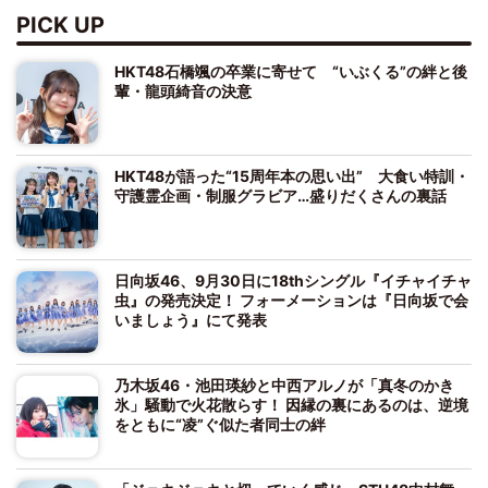
PICK UP
HKT48石橋颯の卒業に寄せて “いぶくる”の絆と後
輩・龍頭綺音の決意
HKT48が語った“15周年本の思い出” 大食い特訓・
守護霊企画・制服グラビア…盛りだくさんの裏話
日向坂46、9月30日に18thシングル『イチャイチャ
虫』の発売決定！ フォーメーションは『日向坂で会
いましょう』にて発表
乃木坂46・池田瑛紗と中西アルノが「真冬のかき
氷」騒動で火花散らす！ 因縁の裏にあるのは、逆境
をともに“凌”ぐ似た者同士の絆