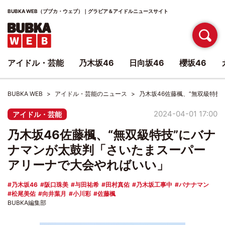
BUBKA WEB（ブブカ・ウェブ）｜グラビア＆アイドルニュースサイト
アイドル・芸能
乃木坂46
日向坂46
櫻坂46
BUBKA WEB
アイドル・芸能のニュース
乃木坂46佐藤楓、“無双級特
2024-04-01 17:00
アイドル・芸能
乃木坂46佐藤楓、“無双級特技”にバナ
ナマンが太鼓判「さいたまスーパー
アリーナで大会やればいい」
乃木坂46
阪口珠美
与田祐希
田村真佑
乃木坂工事中
バナナマン
松尾美佑
向井葉月
小川彩
佐藤楓
BUBKA編集部