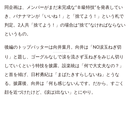
同企画は、メンバーがまだ未完成な“Ｂ級特技”を発表してい
き、バナナマンが「いいね！」と「捨てよう！」という札で
判定。2人共「捨てよう！」の場合は“捨て”なければならない
というもの。
後編のトップバッターは
向井葉月
。向井は「NO涙玉ねぎ切
り」と題し、ゴーグルなしで涙を流さず玉ねぎをみじん切り
していくという特技を披露。設楽統は「何で大丈夫なの？」
と首を傾げ、日村勇紀は「まばたきすらしないね」とうな
る。披露後、向井は「何も感じないんです。だから、すごく
顔を近づけたけど、(涙は)出ない」とにやり。