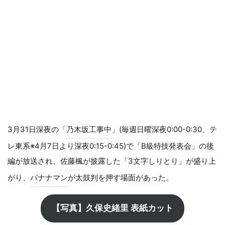
3月31日深夜の「
乃木坂工事中
」(毎週日曜深夜0:00-0:30、テ
レ東系※4月7日より深夜0:15-0:45)で「B級特技発表会」の後
編が放送され、
佐藤楓
が披露した「3文字しりとり」が盛り上
がり、
バナナマン
が太鼓判を押す場面があった。
【写真】久保史緒里 表紙カット