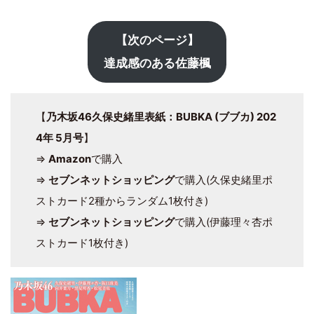
【次のページ】
達成感のある佐藤楓
【
乃木坂46久保史緒里表紙：BUBKA (ブブカ) 202
4年 5月号
】
⇒
Amazon
で購入
⇒
セブンネットショッピング
で購入(久保史緒里ポ
ストカード2種からランダム1枚付き)
⇒
セブンネットショッピング
で購入(伊藤理々杏ポ
ストカード1枚付き)