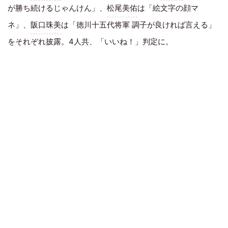
が勝ち続けるじゃんけん」、
松尾美佑
は「絵文字の顔マ
ネ」、
阪口珠美
は「徳川十五代将軍 調子が良ければ言える」
をそれぞれ披露。4人共、「いいね！」判定に。