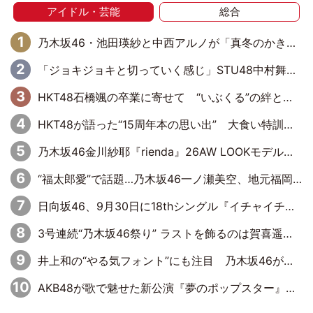
アイドル・芸能
総合
乃木坂46・池田瑛紗と中西アルノが「真冬のかき氷」騒動で火花散らす！ 因縁の裏にあるのは、逆境をともに“凌”ぐ似た者同士の絆
「ジョキジョキと切っていく感じ」STU48中村舞、新しい挑戦は自らの手で
HKT48石橋颯の卒業に寄せて “いぶくる”の絆と後輩・龍頭綺音の決意
HKT48が語った“15周年本の思い出” 大食い特訓・守護霊企画・制服グラビア…盛りだくさんの裏話
乃木坂46金川紗耶『rienda』26AW LOOKモデルに就任
“福太郎愛”で話題…乃木坂46一ノ瀬美空、地元福岡『めんべい25周年トップサポーター』に就任
日向坂46、9月30日に18thシングル『イチャイチャ虫』の発売決定！ フォーメーションは『日向坂で会いましょう』にて発表
3号連続“乃木坂46祭り” ラストを飾るのは賀喜遥香…5年ぶりの登場に「5年分大人になった私を見ていただけたら」
井上和の“やる気フォント”にも注目 乃木坂46が挑んだ書道パフォーマンスの舞台裏
AKB48が歌で魅せた新公演『夢のポップスター』 初日から全身全霊のステージ