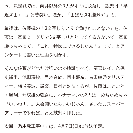
う。決定戦では、向井以外の3人がすぐに脱落し、設楽は「早
過ぎます…」と苦笑い。ほか、「まばたき我慢No.1」も。
最後は、佐藤楓の「3文字しりとりで負けたことない」を。佐
藤は「毎回ミーグリで3文字しりとりしてくる方がいて、毎回
勝っちゃって、『これ、特技にできるじゃん！』って」とア
ンケートに書いた理由を明かす。
そんな佐藤がどれだけ強いのか検証すべく、清宮レイ、久保
史緒里、池田瑛紗、弓木奈於、岡本姫奈、吉田綾乃クリステ
ィー、梅澤美波、設楽、日村と対決するが、佐藤はことごと
く勝利。無双級の強さに、バナナマンの2人は「めちゃめちゃ
『いいね！』。大会開いたらいいじゃん。さいたまスーパー
アリーナでやれば」と太鼓判を押した。
次回「乃木坂工事中」は、4月7日(日)に放送予定。