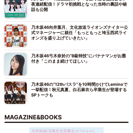
夜連続配信！ドラマ初挑戦となった当時の裏話や秘
話も公開
乃木坂46向井葉月、文化放送ライオンズナイター公
式マネージャーに就任「もっともっと埼玉西武ライ
オンズを盛り上げていきたい」
乃木坂46弓木奈於の“B級特技”にバナナマンがお墨
付き「このまま続けてほしい」
乃木坂46の“12thバスラ”を10時間かけてLeminoで
一挙配信！秋元真夏、白石麻衣ら卒業生が登場する
SPトークも
MAGAZINE&BOOKS