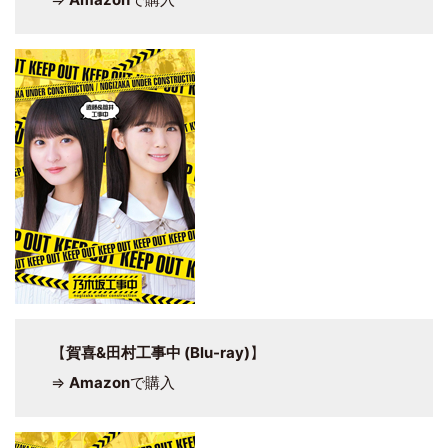
【
賀喜&田村工事中 (Blu-ray)
】
⇒
Amazon
で購入