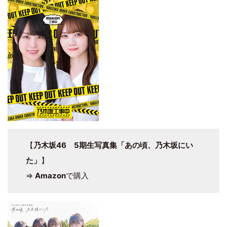
【
乃木坂46 5期生写真集「あの頃、乃木坂にい
た」
】
⇒
Amazon
で購入