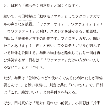
と、日村も「俺も全く同意見」と深くうなずく。
続いて、
与田祐希
は「動物モノマネ」としてフクロテナガザ
ルの声まねを披露。「ワァァ、オォォ…、ワァァォォォォォ！
ウワァァァ～！」と叫び、スタジオを沸かせる。披露後、
与田は「動物モノマネの新作です。フクロテナガザル。聞い
たことあります？ 声」と言い、フクロテナガザルが叫んで
いる映像を公開する。与田の物まねと酷似しており一同は再
び爆笑するが、日村は「『ワァァァァ』だけの方がいいんじ
ゃない？」とアドバイス。
だが、与田は「(独特なのどの使い方であるため)出だしが準備
要るんで…」と渋い表情に。判定は共に「いいね！」で、日村
は「これ、絶対いい！」とお墨付きを与える。
ほか、
田村真佑
は「絶対に崩れない前髪」、
小川彩
は「片手