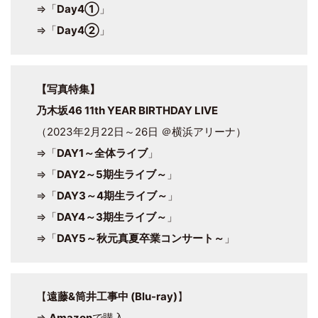
⇒「
Day4①
」
⇒「
Day4②
」
【写真特集】
乃木坂46 11th YEAR BIRTHDAY LIVE
（2023年2月22日～26日 ＠横浜アリーナ）
⇒「
DAY1～全体ライブ
」
⇒「
DAY2～5期生ライブ～
」
⇒「
DAY3～4期生ライブ～
」
⇒「
DAY4～3期生ライブ～
」
⇒「
DAY5～秋元真夏卒業コンサート～
」
【
遠藤&筒井工事中 (Blu-ray)
】
⇒
Amazon
で購入