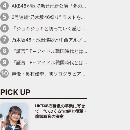
AKB48が歌で魅せた新公演『夢のポップスター』 初日から全身全霊のステージ
3号連続“乃木坂46祭り” ラストを飾るのは賀喜遥香…5年ぶりの登場に「5年分大人になった私を見ていただけたら」
「ジョキジョキと切っていく感じ」STU48中村舞、新しい挑戦は自らの手で
乃木坂46・池田瑛紗と中西アルノが「真冬のかき氷」騒動で火花散らす！ 因縁の裏にあるのは、逆境をともに“凌”ぐ似た者同士の絆
『証言TIF～アイドル戦国時代とはなんだったのか～』第11回：私立恵比寿中学・真山りか×安本彩花「TIFで10年ぶりのキョンシーメイクをしたら、場を完全に引かせてしまって。時代が変わったんだなって」
『証言TIF～アイドル戦国時代とはなんだったのか～』第6回：でんぱ組.inc・古川未鈴×相沢梨紗「『ハロプロやりたかったな』って言ったら、夢眠ねむさんに『てめえはでんぱ組．incなんだよ！』って肩パンされて(笑)」
声優・奥村優季、初ソログラビアで初ソロ表紙を飾る！ 初めて見せる表情や、声優を志したきっかけなどを語った必読のインタビューを掲載
PICK UP
HKT48石橋颯の卒業に寄せ
て “いぶくる”の絆と後輩・
龍頭綺音の決意