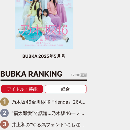
BUBKA 2025年5月号
BUBKA RANKING
17:30更新
アイドル・芸能
総合
乃木坂46金川紗耶『rienda』26AW LOOKモデルに就任
“福太郎愛”で話題…乃木坂46一ノ瀬美空、地元福岡『めんべい25周年トップサポーター』に就任
井上和の“やる気フォント”にも注目 乃木坂46が挑んだ書道パフォーマンスの舞台裏