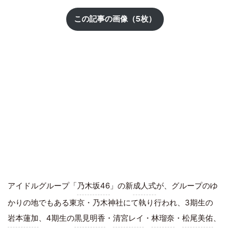
この記事の画像（5枚）
アイドルグループ「
乃木坂46
」の新
成人式
が、グループのゆ
かりの地でもある東京・乃木神社にて執り行われ、3期生の
岩本蓮加
、4期生の
黒見明香
・
清宮レイ
・
林瑠奈
・
松尾美佑
、