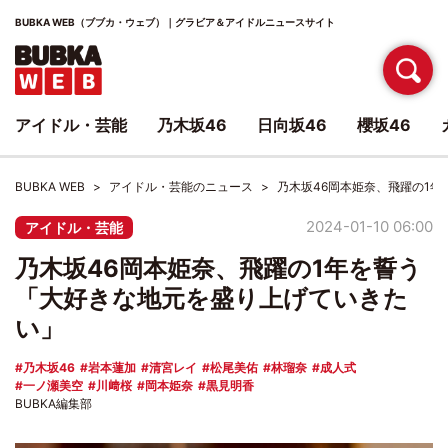
BUBKA WEB（ブブカ・ウェブ）｜グラビア＆アイドルニュースサイト
アイドル・芸能
乃木坂46
日向坂46
櫻坂46
BUBKA WEB
アイドル・芸能のニュース
乃木坂46岡本姫奈、飛躍の1
2024-01-10 06:00
アイドル・芸能
乃木坂46岡本姫奈、飛躍の1年を誓う
「大好きな地元を盛り上げていきた
い」
乃木坂46
岩本蓮加
清宮レイ
松尾美佑
林瑠奈
成人式
一ノ瀬美空
川﨑桜
岡本姫奈
黒見明香
BUBKA編集部