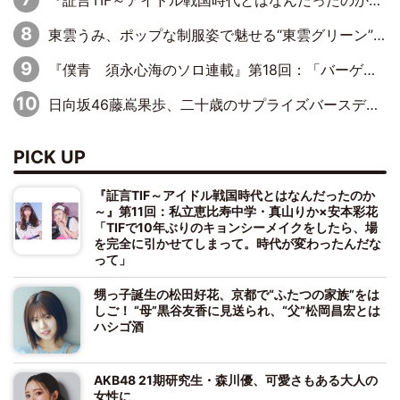
『証言TIF～アイドル戦国時代とはなんだったのか～』第8回：Negicco・Nao☆×Megu×Kaede「東京からオファーが来たのと、梨の皮剥きとどっちが大事なんだって」
東雲うみ、ポップな制服姿で魅せる“東雲グリーン”の正体
『僕青 須永心海のソロ連載』第18回：「バーゲンセールハンターみうな inしまむら」編
日向坂46藤嶌果歩、二十歳のサプライズバースデーに大喜び「頼られる先輩になれるように努力していきたい」
PICK UP
『証言TIF～アイドル戦国時代とはなんだったのか
～』第11回：私立恵比寿中学・真山りか×安本彩花
「TIFで10年ぶりのキョンシーメイクをしたら、場
を完全に引かせてしまって。時代が変わったんだな
って」
甥っ子誕生の松田好花、京都で“ふたつの家族”をは
しご！ “母”黒谷友香に見送られ、“父”松岡昌宏とは
ハシゴ酒
AKB48 21期研究生・森川優、可愛さもある大人の
女性に