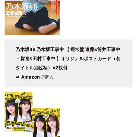
乃木坂46 乃木坂工事中 【 通常盤 遠藤&筒井工事中
＋賀喜&田村工事中 】
オリジナルポストカード（各
タイトル別絵柄）×2枚付
⇒
Amazon
で購入