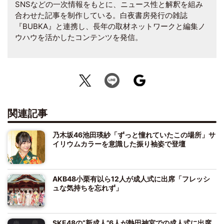
SNSなどの一次情報をもとに、ニュース性と解釈を組み
合わせた記事を制作している。白夜書房発行の雑誌
『BUBKA』と連携し、長年の取材ネットワークと編集ノ
ウハウを活かしたコンテンツを発信。
関連記事
乃木坂46池田瑛紗「ずっと憧れていたこの場所」サ
イリウムカラーを意識した振り袖姿で登壇
AKB48小栗有以ら12人が成人式に出席「フレッシ
ュな気持ちを忘れず」
SKE48の“新成人”6人が熱田神宮での成人式に出席