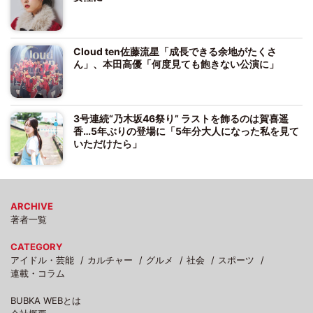
Cloud ten佐藤流星「成長できる余地がたくさ
ん」、本田高優「何度見ても飽きない公演に」
3号連続“乃木坂46祭り” ラストを飾るのは賀喜遥
香…5年ぶりの登場に「5年分大人になった私を見て
いただけたら」
ARCHIVE
著者一覧
CATEGORY
アイドル・芸能
カルチャー
グルメ
社会
スポーツ
連載・コラム
BUBKA WEBとは