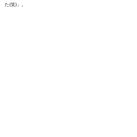
た(笑)」。