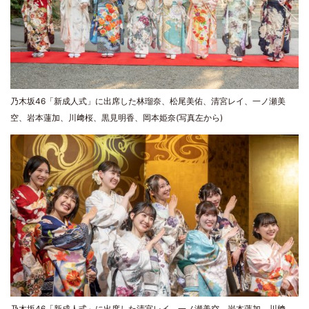
乃木坂46「新成人式」に出席した林瑠奈、松尾美佑、清宮レイ、一ノ瀬美
空、岩本蓮加、川﨑桜、黒見明香、岡本姫奈(写真左から)
乃木坂46「新成人式」に出席した清宮レイ、一ノ瀬美空、岩本蓮加、川﨑