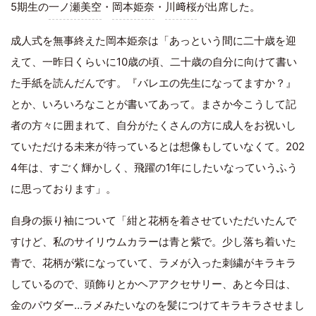
5期生の
一ノ瀬美空
・
岡本姫奈
・
川﨑桜
が出席した。
成人式を無事終えた岡本姫奈は「あっという間に二十歳を迎
えて、一昨日くらいに10歳の頃、二十歳の自分に向けて書い
た手紙を読んだんです。『バレエの先生になってますか？』
とか、いろいろなことが書いてあって。まさか今こうして記
者の方々に囲まれて、自分がたくさんの方に成人をお祝いし
ていただける未来が待っているとは想像もしていなくて。202
4年は、すごく輝かしく、飛躍の1年にしたいなっていうふう
に思っております」。
自身の振り袖について「紺と花柄を着させていただいたんで
すけど、私のサイリウムカラーは青と紫で。少し落ち着いた
青で、花柄が紫になっていて、ラメが入った刺繍がキラキラ
しているので、頭飾りとかヘアアクセサリー、あと今日は、
金のパウダー…ラメみたいなのを髪につけてキラキラさせまし