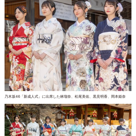
乃木坂46「新成人式」に出席した林瑠奈、松尾美佑、黒見明香、岡本姫奈