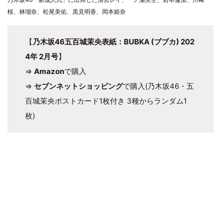
桜、林瑠奈、松尾美佑、黒見明香、岡本姫奈
【
乃木坂46五百城茉央表紙：BUBKA (ブブカ) 202
4年 2月号
】
⇒
Amazon
で購入
⇒
セブンネットショッピング
で購入(乃木坂46・五
百城茉央ポストカード1枚付き 3種からランダム1
枚)