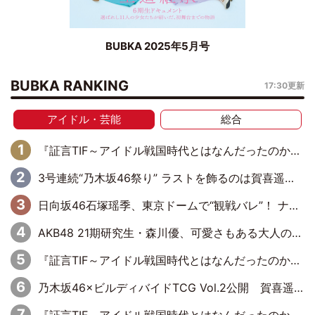
BUBKA 2025年5月号
BUBKA RANKING
17:30更新
アイドル・芸能
総合
『証言TIF～アイドル戦国時代とはなんだったのか～』第6回：でんぱ組.inc・古川未鈴×相沢梨紗「『ハロプロやりたかったな』って言ったら、夢眠ねむさんに『てめえはでんぱ組．incなんだよ！』って肩パンされて(笑)」
3号連続“乃木坂46祭り” ラストを飾るのは賀喜遥香…5年ぶりの登場に「5年分大人になった私を見ていただけたら」
日向坂46石塚瑶季、東京ドームで“観戦バレ”！ ナイツ・塙も認めた「巨人に詳しすぎるアイドル」は元VENUSスクール生で杉内コーチ推し⁉
AKB48 21期研究生・森川優、可愛さもある大人の女性に
『証言TIF～アイドル戦国時代とはなんだったのか～』第10回：さくら学院・武藤彩未×飯田らうら「正直、中3で辞めるというのを信じてなくて。そう言われてはいたけど、嘘でしょって」
乃木坂46×ビルディバイドTCG Vol.2公開 賀喜遥香＆田村真佑が『京まふ』ステージに登壇