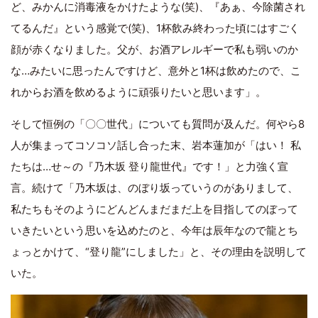
ど、みかんに消毒液をかけたような(笑)、『あぁ、今除菌され
てるんだ』という感覚で(笑)、1杯飲み終わった頃にはすごく
顔が赤くなりました。父が、お酒アレルギーで私も弱いのか
な…みたいに思ったんですけど、意外と1杯は飲めたので、こ
れからお酒を飲めるように頑張りたいと思います」。
そして恒例の「〇〇世代」についても質問が及んだ。何やら8
人が集まってコソコソ話し合った末、岩本蓮加が「はい！ 私
たちは…せ～の『乃木坂 登り龍世代』です！」と力強く宣
言。続けて「乃木坂は、のぼり坂っていうのがありまして、
私たちもそのようにどんどんまだまだ上を目指してのぼって
いきたいという思いを込めたのと、今年は辰年なので龍とち
ょっとかけて、“登り龍”にしました」と、その理由を説明して
いた。