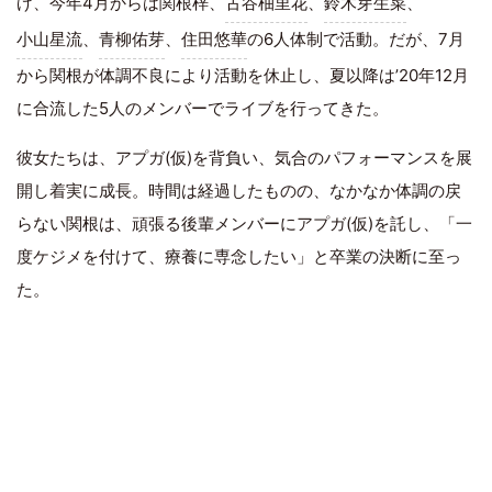
げ、今年4月からは関根梓、
古谷柚里花
、
鈴木芽生菜
、
小山星流
、
青柳佑芽
、
住田悠華
の6人体制で活動。だが、7月
から関根が体調不良により活動を休止し、夏以降は’20年12月
に合流した5人のメンバーでライブを行ってきた。
彼女たちは、アプガ(仮)を背負い、気合のパフォーマンスを展
開し着実に成長。時間は経過したものの、なかなか体調の戻
らない関根は、頑張る後輩メンバーにアプガ(仮)を託し、「一
度ケジメを付けて、療養に専念したい」と卒業の決断に至っ
た。