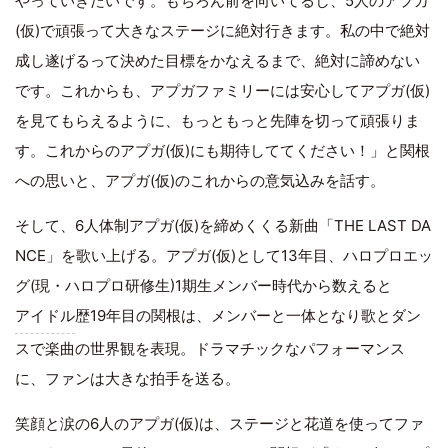
やっていきたいです。もちろん前を向いてるし、5人のアプガ
(仮)で頑張って大きなステージに絶対行きます。私の中で絶対
成し遂げるって決めた目標をかなえるまで、絶対に諦めない
です。これからも、アプガファミリーには安心してアプガ(仮)
を見てもらえるように、もっともっと先陣を切って頑張りま
す。これからのアプガ(仮)にも期待しててください！」と関根
への思いと、アプガ(仮)のこれからの意気込みを話す。
そして、6人体制アプガ(仮)を締めくくる新曲「THE LAST DA
NCE」を歌い上げる。アプガ(仮)として13年目、ハロプロエッ
グ(現・ハロプロ研修生)1期生メンバー時代から数えると
アイドル
歴19年目の関根は、メンバーと一体となり歌とダン
スで楽曲の世界観を表現。ドラマチックなパフォーマンス
に、ファンは大きな拍手を送る。
笑顔と涙の6人のアプガ(仮)は、ステージと花道を使ってファ