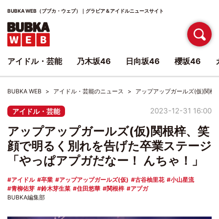
BUBKA WEB（ブブカ・ウェブ）｜グラビア＆アイドルニュースサイト
アイドル・芸能
乃木坂46
日向坂46
櫻坂46
BUBKA WEB
アイドル・芸能のニュース
アップアップガールズ(仮)関
2023-12-31 16:00
アイドル・芸能
アップアップガールズ(仮)関根梓、笑
顔で明るく別れを告げた卒業ステージ
「やっぱアプガだなー！ んちゃ！」
アイドル
卒業
アップアップガールズ(仮)
古谷柚里花
小山星流
青柳佑芽
鈴木芽生菜
住田悠華
関根梓
アプガ
BUBKA編集部