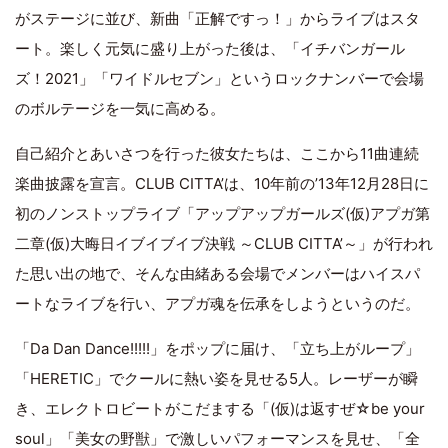
がステージに並び、新曲「正解ですっ！」からライブはスタ
ート。楽しく元気に盛り上がった後は、「イチバンガール
ズ！2021」「ワイドルセブン」というロックナンバーで会場
のボルテージを一気に高める。
自己紹介とあいさつを行った彼女たちは、ここから11曲連続
楽曲披露を宣言。CLUB CITTA’は、10年前の’13年12月28日に
初のノンストップライブ「アップアップガールズ(仮)アプガ第
二章(仮)大晦日イブイブイブ決戦 ～CLUB CITTA’～」が行われ
た思い出の地で、そんな由緒ある会場でメンバーはハイスパ
ートなライブを行い、アプガ魂を伝承をしようというのだ。
「Da Dan Dance!!!!!」をポップに届け、「立ち上がループ」
「HERETIC」でクールに熱い姿を見せる5人。レーザーが瞬
き、エレクトロビートがこだまする「(仮)は返すぜ☆be your
soul」「美女の野獣」で激しいパフォーマンスを見せ、「全