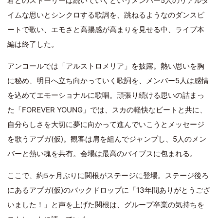
君とのストーリーは続いていくというメンバー5人のリアルタ
イムな思いとシンクロする歌詞を、跳ねるようなのダンスビ
ートで歌い、エモさと高揚感が高まりを見せる中、ライブ本
編は終了した。
アンコールでは「アルストロメリア」を披露。熱い思いを胸
に秘め、明日へ立ち向かっていく歌詞を、メンバー5人は感情
を込めてエモーショナルに歌唱。頑張り続ける思いの詰まっ
た「FOREVER YOUNG」では、スカの軽快なビートと共に、
自分らしさを大切に夢に向かって進んでいこうとメッセージ
を歌うアプガ(仮)。観客は肩を組んでジャンプし、5人のメン
バーと熱い魂を共有。会場は最高のバイブスに包まれる。
ここで、約5ヶ月ぶりに関根がステージに登場。ステージ後ろ
にあるアプガ(仮)のバックドロップに「13年間ありがとうござ
いました！」と声を上げた関根は、グループ卒業の気持ちを