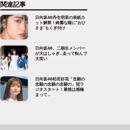
関連記事
日向坂46丹生明里の表紙カ
ット解禁！綺麗な瞳に“おひ
さま”もくぎ付け
日向坂46、二期生メンバー
が大はしゃぎ…走って転んで
大笑い
日向坂46松田好花「念願の
念願の念願の念願の」冠ラ
ジオスタート！最後は感極
まって…