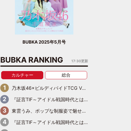
BUBKA 2025年5月号
BUBKA RANKING
17:30更新
カルチャー
総合
乃木坂46×ビルディバイドTCG Vol.2公開 賀喜遥香＆田村真佑が『京まふ』ステージに登壇
『証言TIF～アイドル戦国時代とはなんだったのか～』第11回：私立恵比寿中学・真山りか×安本彩花「TIFで10年ぶりのキョンシーメイクをしたら、場を完全に引かせてしまって。時代が変わったんだなって」
東雲うみ、ポップな制服姿で魅せる“東雲グリーン”の正体
『証言TIF～アイドル戦国時代とはなんだったのか～』第10回：さくら学院・武藤彩未×飯田らうら「正直、中3で辞めるというのを信じてなくて。そう言われてはいたけど、嘘でしょって」