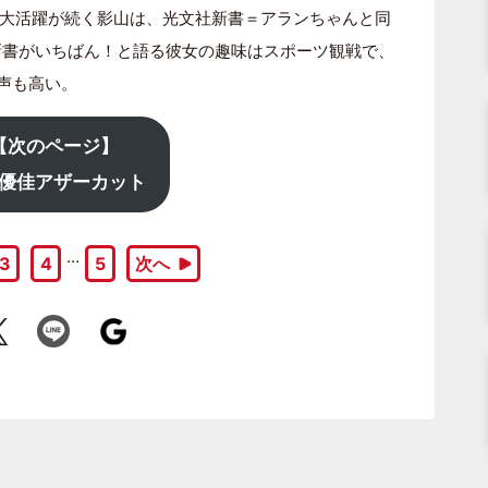
大活躍が続く影山は、光文社新書＝アランちゃんと同
新書がいちばん！と語る彼女の趣味はスポーツ観戦で、
び声も高い。
【次のページ】
優佳アザーカット
…
3
4
5
次へ