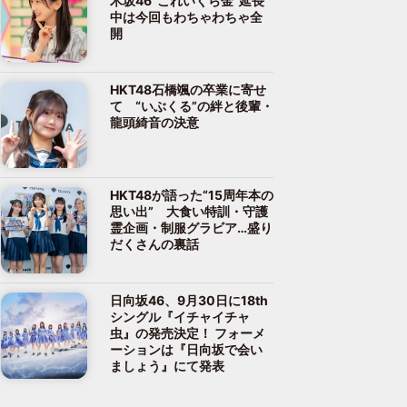
木坂46“これいくら金”延長
中は今回もわちゃわちゃ全
開
HKT48石橋颯の卒業に寄せ
て “いぶくる”の絆と後輩・
龍頭綺音の決意
HKT48が語った“15周年本の
思い出” 大食い特訓・守護
霊企画・制服グラビア…盛り
だくさんの裏話
日向坂46、9月30日に18th
シングル『イチャイチャ
虫』の発売決定！ フォーメ
ーションは『日向坂で会い
ましょう』にて発表