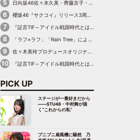
日向坂46佐々木久美・齊藤京子・丹生明里、一足お先に展覧会を見学
櫻坂46『サクコイ』リリース3周年記念YouTube特番決定
『証言TIF～アイドル戦国時代とはなんだったのか～』第8回：Negicco・Nao☆×Megu×Kaede「東京からオファーが来たのと、梨の皮剥きとどっちが大事なんだって」
「ラフ×ラフ」「Rain Tree」によるランウェイで『Zipper×NIG FES』開幕
佐々木美玲プロデュースオリジナルブランド第2弾発売決定「日常にそっと寄り添うアイテムになれたら」
『証言TIF～アイドル戦国時代とはなんだったのか～』第2回【完全版】：元ぱすぽ☆・根岸愛×奥仲麻琴「……じつは、話はあったんですよ」復活宣言の約10カ月前に語っていた、再フライトの兆し
PICK UP
ステージが一番好きだから
――STU48・中村舞が描
く“これからの私”
プニプニ扇風機に騒然 乃