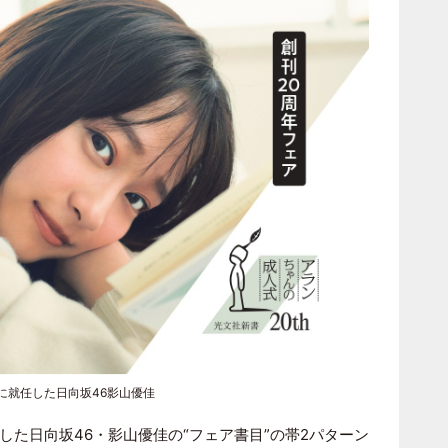
に就任した日向坂46影山優佳
した
日向坂46
・
影山優佳
の“フェア書目”の帯2パターン