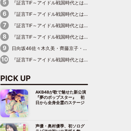
『証言TIF～アイドル戦国時代とはなんだったのか～』第8回：Negicco・Nao☆×Megu×Kaede「東京からオファーが来たのと、梨の皮剥きとどっちが大事なんだって」
『証言TIF～アイドル戦国時代とはなんだったのか～』第5回：元SUPER☆GiRLS・八坂沙織×宮崎理奈「パワープッシュアーティストみたいなのがあって、イトーヨーカドーさんがスポンサーについたり」
『証言TIF～アイドル戦国時代とはなんだったのか～』第2回【完全版】：元ぱすぽ☆・根岸愛×奥仲麻琴「……じつは、話はあったんですよ」復活宣言の約10カ月前に語っていた、再フライトの兆し
『証言TIF～アイドル戦国時代とはなんだったのか～』第7回：BiS・プー・ルイ×ミチバヤシリオ「誰もパンツは投げないですからね。でも、特に話題になった記憶もないです（笑）」
日向坂46佐々木久美・齊藤京子・丹生明里、一足お先に展覧会を見学
『証言TIF～アイドル戦国時代とはなんだったのか～』第1回：元アイドリング!!!・遠藤舞×森田涼花「ももクロを初めて見て、アイドリング!!!は無理だな、勝てないなって」
PICK UP
AKB48が歌で魅せた新公演
『夢のポップスター』 初
日から全身全霊のステージ
声優・奥村優季、初ソログ