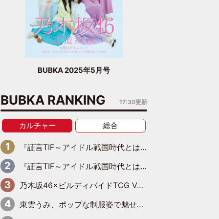
BUBKA 2025年5月号
BUBKA RANKING
17:30更新
カルチャー
総合
『証言TIF～アイドル戦国時代とはなんだったのか～』第11回：私立恵比寿中学・真山りか×安本彩花「TIFで10年ぶりのキョンシーメイクをしたら、場を完全に引かせてしまって。時代が変わったんだなって」
『証言TIF～アイドル戦国時代とはなんだったのか～』第10回：さくら学院・武藤彩未×飯田らうら「正直、中3で辞めるというのを信じてなくて。そう言われてはいたけど、嘘でしょって」
乃木坂46×ビルディバイドTCG Vol.2公開 賀喜遥香＆田村真佑が『京まふ』ステージに登壇
東雲うみ、ポップな制服姿で魅せる“東雲グリーン”の正体