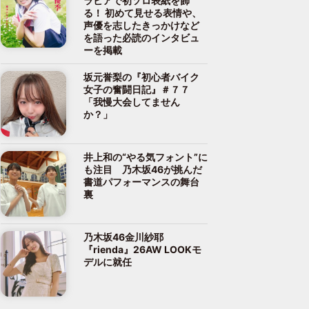
ラビアで初ソロ表紙を飾
る！ 初めて見せる表情や、
声優を志したきっかけなど
を語った必読のインタビュ
ーを掲載
坂元誉梨の『初心者バイク
女子の奮闘日記』＃７７
「我慢大会してません
か？」
井上和の“やる気フォント”に
も注目 乃木坂46が挑んだ
書道パフォーマンスの舞台
裏
乃木坂46金川紗耶
『rienda』26AW LOOKモ
デルに就任