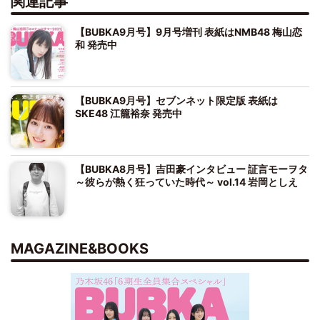
関連記事
【BUBKA9月号】9月号増刊 表紙はNMB48 梅山恋
和 発売中
【BUBKA9月号】セブンネット限定版 表紙は
SKE48 江籠裕奈 発売中
【BUBKA8月号】吉田豪インタビュー 証言モーヲタ
～彼らが熱く狂っていた時代～ vol.14 岩岡としえ
MAGAZINE&BOOKS