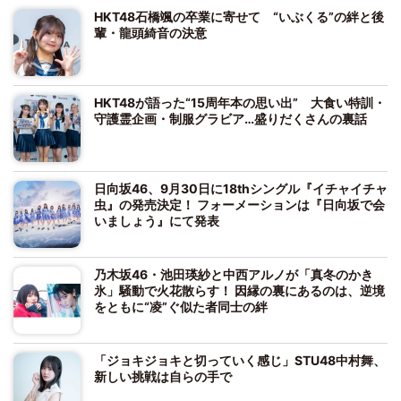
HKT48石橋颯の卒業に寄せて “いぶくる”の絆と後
輩・龍頭綺音の決意
HKT48が語った“15周年本の思い出” 大食い特訓・
守護霊企画・制服グラビア…盛りだくさんの裏話
日向坂46、9月30日に18thシングル『イチャイチャ
虫』の発売決定！ フォーメーションは『日向坂で会
いましょう』にて発表
乃木坂46・池田瑛紗と中西アルノが「真冬のかき
氷」騒動で火花散らす！ 因縁の裏にあるのは、逆境
をともに“凌”ぐ似た者同士の絆
「ジョキジョキと切っていく感じ」STU48中村舞、
新しい挑戦は自らの手で