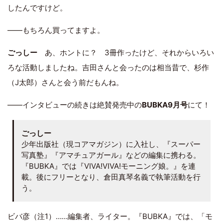
したんですけど。
――もちろん買ってますよ。
ごっしー
あ、ホントに？ 3冊作ったけど、それからいろい
ろな活動しましたね。吉田さんと会ったのは相当昔で、杉作
（J太郎）さんと会う前だもんね。
――インタビューの続きは絶賛発売中の
BUBKA9月号
にて！
ごっしー
少年出版社（現コアマガジン）に入社し、『スーパー
写真塾』『アマチュアガール』などの編集に携わる。
『BUBKA』では『VIVA!VIVA!モーニング娘。』を連
載。後にフリーとなり、倉田真琴名義で執筆活動を行
う。
ビバ彦（注1）……編集者、ライター。『BUBKA』では、「モ