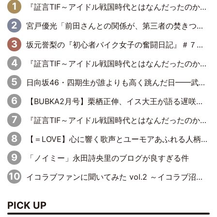
『証言TIF～アイドル戦国時代とはなんだったのか～』第11回：私立恵比寿中学・真山りか×安本彩花「TIFで10年ぶりのキョンシーメイクをしたら、場を完全に引かせてしまって。時代が変わったんだなって」
宮戸優光「前田さんとの関係が、第三者の焚きつけのようなかたちで壊されてしまったのは、悲しいことですよ」【UWF】
坂元誉梨の『初心者バイク女子の奮闘日記』＃７７「我慢大会してませんか？」
『証言TIF～アイドル戦国時代とはなんだったのか～』第10回：さくら学院・武藤彩未×飯田らうら「正直、中3で辞めるというのを信じてなくて。そう言われてはいたけど、嘘でしょって」
日向坂46・四期生が誰よりも高く跳んだ日━━武道館3Daysで見せつけた実力と一体感、そしてハッピーオーラ！
【BUBKA2月号】栗栖正伸、イス大王が語る遅咲きヒールとしての苦節50年
『証言TIF～アイドル戦国時代とはなんだったのか～』第8回：Negicco・Nao☆×Megu×Kaede「東京からオファーが来たのと、梨の皮剥きとどっちが大事なんだって」
【＝LOVE】心に響く歌声とユーモアあふれる人柄でファンに笑顔と元気を届けてくれる諸橋沙夏さんの魅力～Your Voice Is For Us～
「ノイミー」永田詩央里のブログが良すぎる件
イコラブファンに聞いてみた vol.2 ～イコラブ沼ならぬ衣織沼なサイトを開発されたきっかけは…？～
PICK UP