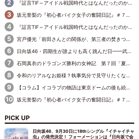
『証言TIF～アイドル戦国時代とはなんだったのか～』第10回：さくら学院・武藤彩未×飯田らうら「正直、中3で辞めるというのを信じてなくて。そう言われてはいたけど、嘘でしょって」
坂元誉梨の『初心者バイク女子の奮闘日記』＃７７「我慢大会してませんか？」
『証言TIF～アイドル戦国時代とはなんだったのか～』第8回：Negicco・Nao☆×Megu×Kaede「東京からオファーが来たのと、梨の皮剥きとどっちが大事なんだって」
宮戸優光「前田さんとの関係が、第三者の焚きつけのようなかたちで壊されてしまったのは、悲しいことですよ」【UWF】
日向坂46・四期生が誰よりも高く跳んだ日━━武道館3Daysで見せつけた実力と一体感、そしてハッピーオーラ！
石岡真衣のドラゴンズ勝利の女神記 第７回「夏の神宮！11得点どらほー」
令和のリアルなお姫様？執事気分で見守りたくなる＝LOVE屈指の天然カワイイ音嶋莉沙さん
【コラム】イコラブの物語は東京ドームの後も続くのか
坂元誉梨の『初心者バイク女子の奮闘日記』＃７６「バイクカフェ」
PICK UP
日向坂46、9月30日に18thシングル『イチャイチャ
虫』の発売決定！ フォーメーションは『日向坂で会