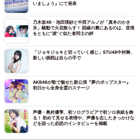
いましょう』にて発表
乃木坂46・池田瑛紗と中西アルノが「真冬のかき
氷」騒動で火花散らす！ 因縁の裏にあるのは、逆境
をともに“凌”ぐ似た者同士の絆
「ジョキジョキと切っていく感じ」STU48中村舞、
新しい挑戦は自らの手で
AKB48が歌で魅せた新公演『夢のポップスター』
初日から全身全霊のステージ
声優・奥村優季、初ソログラビアで初ソロ表紙を飾
る！ 初めて見せる表情や、声優を志したきっかけな
どを語った必読のインタビューを掲載