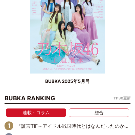
BUBKA 2025年5月号
BUBKA RANKING
11:30更新
連載・コラム
総合
『証言TIF～アイドル戦国時代とはなんだったのか～』第11回：私立恵比寿中学・真山りか×安本彩花「TIFで10年ぶりのキョンシーメイクをしたら、場を完全に引かせてしまって。時代が変わったんだなって」