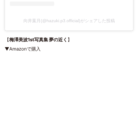
向井葉月(@hazuki.p3.official)がシェアした投稿
【
梅澤美波1st写真集 夢の近く
】
▼Amazonで購入