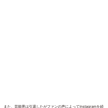
また、芸能界は引退したがファンの声によってInstagramを続