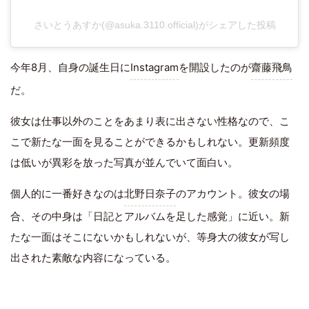
さいとうあすか(@asuka.3110.official)がシェアした投稿
今年8月、自身の誕生日に
Instagram
を開設したのが
齋藤飛鳥
だ。
彼女は仕事以外のことをあまり表に出さない性格なので、こ
こで新たな一面を見ることができるかもしれない。更新頻度
は低いが異彩を放った写真が並んでいて面白い。
個人的に一番好きなのは
北野日奈子
のアカウント。彼女の場
合、その中身は「日記とアルバムを足した感覚」に近い。新
たな一面はそこにないかもしれないが、等身大の彼女が写し
出された素敵な内容になっている。