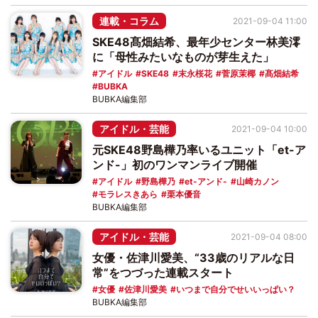
連載・コラム
2021-09-04 11:00
SKE48髙畑結希、最年少センター林美澪
に「母性みたいなものが芽生えた」
アイドル
SKE48
末永桜花
菅原茉椰
髙畑結希
BUBKA
BUBKA編集部
アイドル・芸能
2021-09-04 10:00
元SKE48野島樺乃率いるユニット「et-ア
ンド-」初のワンマンライブ開催
アイドル
野島樺乃
et-アンド-
山崎カノン
モラレスきあら
栗本優音
BUBKA編集部
アイドル・芸能
2021-09-04 08:00
女優・佐津川愛美、“33歳のリアルな日
常”をつづった連載スタート
女優
佐津川愛美
いつまで自分でせいいっぱい？
BUBKA編集部