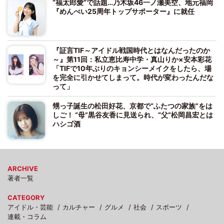
“福太郎愛”で話題…乃木坂46一ノ瀬美空、地元福岡
『めんべい25周年トップサポーター』に就任
『証言TIF～アイドル戦国時代とはなんだったのか
～』第11回：私立恵比寿中学・真山りか×安本彩花
「TIFで10年ぶりのキョンシーメイクをしたら、場
を完全に引かせてしまって。時代が変わったんだな
って」
甥っ子誕生の松田好花、京都で“ふたつの家族”をは
しご！ “母”黒谷友香に見送られ、“父”松岡昌宏とは
ハシゴ酒
ARCHIVE
著者一覧
CATEGORY
アイドル・芸能
カルチャー
グルメ
社会
スポーツ
連載・コラム