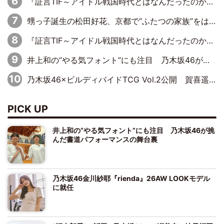
『証言TIF～アイドル戦国時代とはなんだったのか～』第11回：私立恵比寿中学・真山りか×安本彩花「TIFで10年ぶりのキョンシーメイクをしたら、場を完全に引かせてしまって。時代が変わったんだなって」
甥っ子誕生の松田好花、京都で“ふたつの家族”をはしご！ “母”黒谷友香に見送られ、“父”松岡昌宏とはハシゴ酒
『証言TIF～アイドル戦国時代とはなんだったのか～』第10回：さくら学院・武藤彩未×飯田らうら「正直、中3で辞めるというのを信じてなくて。そう言われてはいたけど、嘘でしょって」
井上和の“やる気フォント”にも注目 乃木坂46が挑んだ書道パフォーマンスの舞台裏
乃木坂46×ビルディバイドTCG Vol.2公開 賀喜遥香＆田村真佑が『京まふ』ステージに登壇
PICK UP
井上和の“やる気フォント”にも注目 乃木坂46が挑
んだ書道パフォーマンスの舞台裏
乃木坂46金川紗耶『rienda』26AW LOOKモデル
に就任