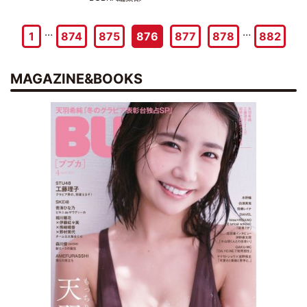
…
…
1
874
875
876
877
878
882
MAGAZINE&BOOKS