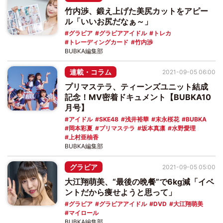
竹内渉、鍛え上げた美尻カットをアピー
ル「いいお尻だなぁ～」
グラビア
グラビアアイドル
トレカ
トレーディングカード
竹内渉
BUBKA編集部
連載・コラム
2021-09-05 06:00
プリマステラ、ティーンズユニット結成
記念！MV密着ドキュメント【BUBKA10
月号】
アイドル
SKE48
浅井裕華
末永桜花
BUBKA
岡本彩夏
プリマステラ
坂本真凛
水野愛理
上村亜柚香
BUBKA編集部
グラビア
2021-09-05 05:00
大江翔萌美、“最後の晩餐”で6kg減「イベ
ントだから痩せようと思って」
グラビア
グラビアアイドル
DVD
大江翔萌美
マイロール
BUBKA編集部