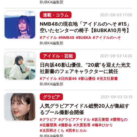
BUBKA編集部
連載・コラム
2021-09-03 17:00
NMB48の現在地「アイドルのへそ #15」
空いたセンターの椅子【BUBKA10月号】
アイドル
NMB48
BUBKA
アイドルのへそ
BUBKA編集部
アイドル・芸能
2021-09-03 14:20
日向坂46影山優佳、“20歳”を迎えた光文
社新書のフェアキャラクターに就任
アイドル
日向坂46
影山優佳
光文社新書
BUBKA編集部
グラビア
2021-09-03 13:15
人気グラビアアイドル総勢20人が集結す
るプール撮影会開催
グラビア
グラビアアイドル
坂元誉梨
愛萌なの
佐藤望美
撮影会
大貫彩香
橋本ひかり
太田和さくら
西本ヒカル
BUBKA編集部