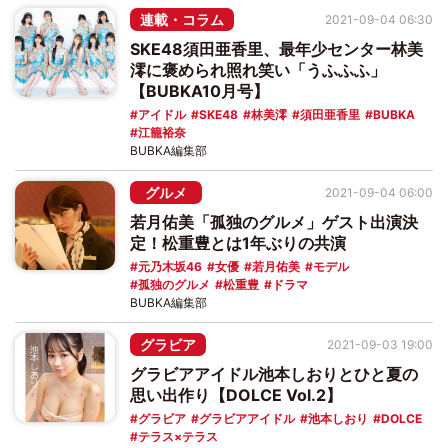
連載・コラム
2021-09-04 06:30
SKE48須田亜香里、最年少センター林美
澪に褒められ照れ笑い「うふふふ」
【BUBKA10月号】
アイドル
SKE48
林美澪
須田亜香里
BUBKA
江籠裕奈
BUBKA編集部
グルメ
2021-09-04 06:00
若月佑美「孤独のグルメ」ゲスト出演決
定！松重豊とは1年ぶりの共演
元乃木坂46
女優
若月佑美
モデル
孤独のグルメ
松重豊
ドラマ
BUBKA編集部
グラビア
2021-09-03 19:00
グラビアアイドル池本しおりとひと夏の
思い出作り【DOLCE Vol.2】
グラビア
グラビアアイドル
池本しおり
DOLCE
テラス×テラス