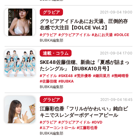
グラビア
2021-09-04 19:00
グラビアアイドルあにお天湯、圧倒的存
在感で大注目【DOLCE Vol.2】
グラビア
グラビアアイドル
あにお天湯
DOLCE
BUBKA編集部
連載・コラム
2021-09-04 17:00
SKE48佐藤佳穂、新曲は「夏感が詰まっ
たシングル」【BUBKA10月号】
アイドル
SKE48
荒井優希
鎌田菜月
熊崎晴香
佐藤佳穂
BUBKA
BUBKA編集部
グラビア
2021-09-04 16:45
江藤彩也香「フリルがかわいい」純白ビ
キニでスレンダーボディーアピール
グラビア
グラビアアイドル
DVD
エアーコントロール
江藤彩也香
BUBKA編集部