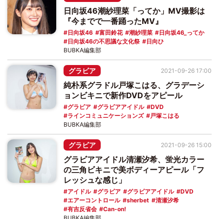
日向坂46潮紗理菜「ってか」MV撮影は
『今までで一番踊ったMV』
日向坂46
富田鈴花
潮紗理菜
日向坂46_ってか
日向坂46の不思議な文化祭
日向ひ
BUBKA編集部
グラビア
2021-09-26 17:00
純朴系グラドル戸塚こはる、グラデーシ
ョンビキニで新作DVDをアピール
グラビア
グラビアアイドル
DVD
ラインコミュニケーションズ
戸塚こはる
BUBKA編集部
グラビア
2021-09-26 15:00
グラビアアイドル清瀬汐希、蛍光カラー
の三角ビキニで美ボディーアピール「フ
レッシュな感じ」
アイドル
グラビア
グラビアアイドル
DVD
エアーコントロール
sherbet
清瀬汐希
有吉反省会
Can-on!
BUBKA編集部