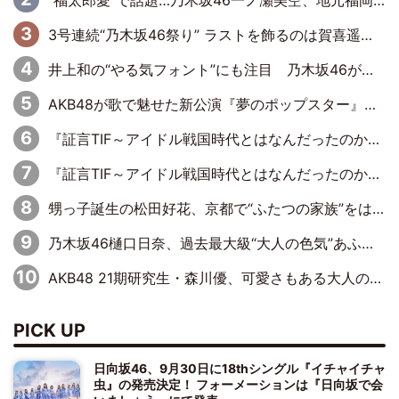
“福太郎愛”で話題…乃木坂46一ノ瀬美空、地元福岡『めんべい25周年トップサポーター』に就任
3号連続“乃木坂46祭り” ラストを飾るのは賀喜遥香…5年ぶりの登場に「5年分大人になった私を見ていただけたら」
井上和の“やる気フォント”にも注目 乃木坂46が挑んだ書道パフォーマンスの舞台裏
AKB48が歌で魅せた新公演『夢のポップスター』 初日から全身全霊のステージ
『証言TIF～アイドル戦国時代とはなんだったのか～』第6回：でんぱ組.inc・古川未鈴×相沢梨紗「『ハロプロやりたかったな』って言ったら、夢眠ねむさんに『てめえはでんぱ組．incなんだよ！』って肩パンされて(笑)」
『証言TIF～アイドル戦国時代とはなんだったのか～』第11回：私立恵比寿中学・真山りか×安本彩花「TIFで10年ぶりのキョンシーメイクをしたら、場を完全に引かせてしまって。時代が変わったんだなって」
甥っ子誕生の松田好花、京都で“ふたつの家族”をはしご！ “母”黒谷友香に見送られ、“父”松岡昌宏とはハシゴ酒
乃木坂46樋口日奈、過去最大級“大人の色気”あふれる入浴姿披露
AKB48 21期研究生・森川優、可愛さもある大人の女性に
PICK UP
日向坂46、9月30日に18thシングル『イチャイチャ
虫』の発売決定！ フォーメーションは『日向坂で会