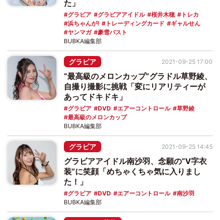
た」
グラビア
グラビアアイドル
桜井木穂
トレカ
浜ちゃんが!
トレーディングカード
ギャルせん
ヤンマガ
豪雪バスト
BUBKA編集部
グラビア
2021-09-25 17:00
“最高級のメロンカップ”グラドル草野綾、
自撮り撮影に挑戦「変にリアリティーが
あってドキドキ」
グラビア
DVD
エアーコントロール
草野綾
最高級のメロンカップ
BUBKA編集部
グラビア
2021-09-25 14:45
グラビアアイドル南沙羽、念願の“V字衣
装”に笑顔「めちゃくちゃ気に入りまし
た！」
グラビア
DVD
エアーコントロール
南沙羽
BUBKA編集部