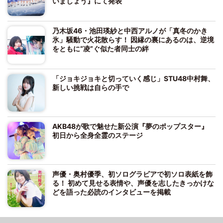
いましょう』にて発表
乃木坂46・池田瑛紗と中西アルノが「真冬のかき
氷」騒動で火花散らす！ 因縁の裏にあるのは、逆境
をともに“凌”ぐ似た者同士の絆
「ジョキジョキと切っていく感じ」STU48中村舞、
新しい挑戦は自らの手で
AKB48が歌で魅せた新公演『夢のポップスター』
初日から全身全霊のステージ
声優・奥村優季、初ソログラビアで初ソロ表紙を飾
る！ 初めて見せる表情や、声優を志したきっかけな
どを語った必読のインタビューを掲載