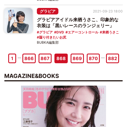
グラビア
2021-09-23 18:00
グラビアアイドル来栖うさこ、印象的な
衣装は「黒いレースのランジェリー」
グラビア
DVD
エアーコントロール
来栖うさこ
齧り付きたいお尻
BUBKA編集部
…
…
1
866
867
868
869
870
882
MAGAZINE&BOOKS