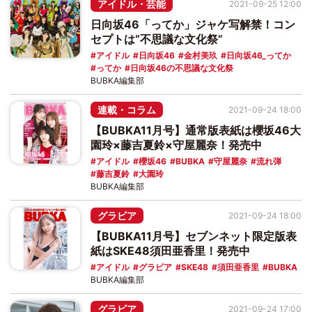
アイドル・芸能
2021-09-25 12:00
日向坂46「ってか」ジャケ写解禁！コン
セプトは“不思議な文化祭”
アイドル
日向坂46
金村美玖
日向坂46_ってか
ってか
日向坂46の不思議な文化祭
BUBKA編集部
連載・コラム
2021-09-24 18:00
【BUBKA11月号】通常版表紙は櫻坂46大
園玲×藤吉夏鈴×守屋麗奈！発売中
アイドル
櫻坂46
BUBKA
守屋麗奈
流れ弾
藤吉夏鈴
大園玲
BUBKA編集部
グラビア
2021-09-24 18:00
【BUBKA11月号】セブンネット限定版表
紙はSKE48須田亜香里！発売中
アイドル
グラビア
SKE48
須田亜香里
BUBKA
BUBKA編集部
グラビア
2021-09-24 17:00