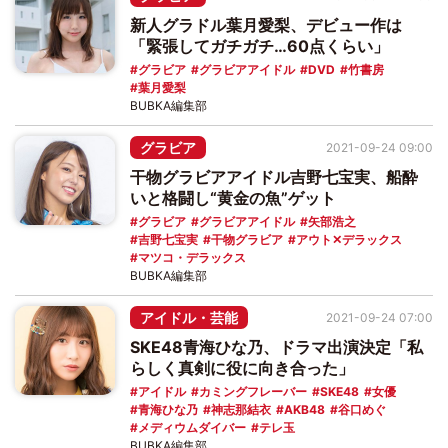
新人グラドル葉月愛梨、デビュー作は
「緊張してガチガチ…60点くらい」
グラビア
グラビアアイドル
DVD
竹書房
葉月愛梨
BUBKA編集部
グラビア
2021-09-24 09:00
干物グラビアアイドル吉野七宝実、船酔
いと格闘し“黄金の魚”ゲット
グラビア
グラビアアイドル
矢部浩之
吉野七宝実
干物グラビア
アウト✕デラックス
マツコ・デラックス
BUBKA編集部
アイドル・芸能
2021-09-24 07:00
SKE48青海ひな乃、ドラマ出演決定「私
らしく真剣に役に向き合った」
アイドル
カミングフレーバー
SKE48
女優
青海ひな乃
神志那結衣
AKB48
谷口めぐ
メディウムダイバー
テレ玉
BUBKA編集部