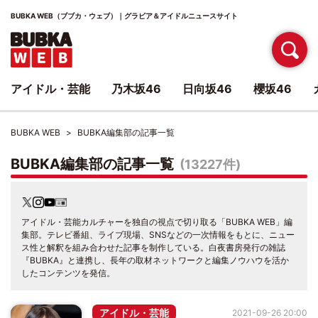
BUBKA WEB（ブブカ・ウェブ）｜グラビア＆アイドルニュースサイト
アイドル・芸能
乃木坂46
日向坂46
櫻坂46
BUBKA WEB
BUBKA編集部の記事一覧
BUBKA編集部の記事一覧
(13227件)
アイドル・芸能カルチャーを独自の視点で切り取る「BUBKA WEB」編
集部。テレビ番組、ライブ現場、SNSなどの一次情報をもとに、ニュー
ス性と解釈を組み合わせた記事を制作している。白夜書房発行の雑誌
『BUBKA』と連携し、長年の取材ネットワークと編集ノウハウを活か
したコンテンツを発信。
アイドル・芸能
2021-09-26 20:00