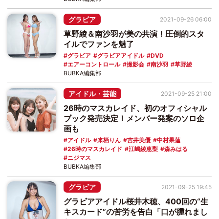
グラビア
2021-09-26 06:00
草野綾＆南沙羽が美の共演！圧倒的スタ
イルでファンを魅了
グラビア
グラビアアイドル
DVD
エアーコントロール
撮影会
南沙羽
草野綾
BUBKA編集部
アイドル・芸能
2021-09-25 21:00
26時のマスカレイド、初のオフィシャル
ブック発売決定！メンバー発案のソロ企
画も
アイドル
来栖りん
吉井美優
中村果蓮
26時のマスカレイド
江嶋綾恵梨
森みはる
ニジマス
BUBKA編集部
グラビア
2021-09-25 19:45
グラビアアイドル桜井木穂、400回の“生
キスカード”の苦労を告白「口が腫れまし