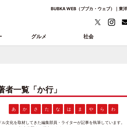
BUBKA WEB（ブブカ・ウェブ）｜
ー
グルメ
社会
B 著者一覧「か行」
あ
か
さ
た
な
は
ま
や
ら
わ
アイドル文化を取材してきた編集部員・ライターが記事を執筆しています。