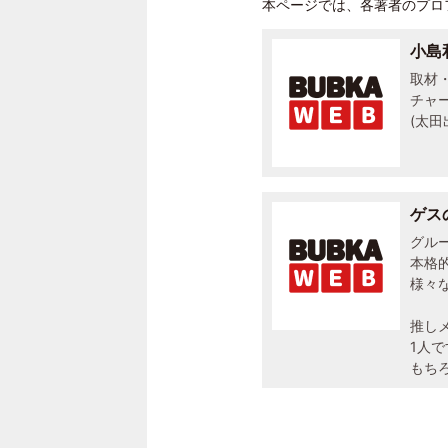
本ページでは、各著者のプロ
小島
取材
チャ
(太田
ゲス
グル
本格
様々
推し
1人で
もち