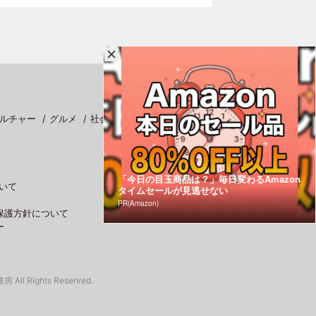
ルチャー
グルメ
社会
スポーツ
「今日の目玉商品は？」毎日変わるAmazon
いて
タイムセールが見逃せない
PR(Amazon)
保護方針について
ー
 All Rights Reserved.