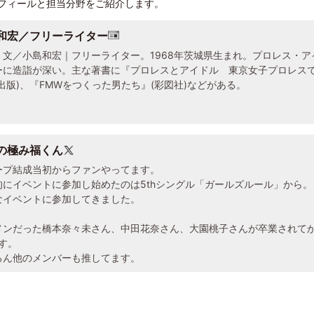
フィールと担当分野をご紹介します。
和宏／フリーライター
・文／小島和宏｜フリーライター。1968年茨城県生まれ。プロレス・
ーに造詣が深い。主な著書に『プロレスとアイドル 東京女子プロレス
出版)、『FMWをつくった男たち』(彩図社)などがある。
の極み福くん
ープ結成当初からファンやってます。
的にイベントに参加し始めたのは5thシングル「ガールズルール」から。
なイベントに参加してきました。
メンだった橋本奈々未さん、中田花奈さん、大園桃子さんが卒業されて
す。
ろん他のメンバーも推してます。