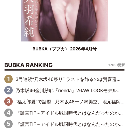
BUBKA（ブブカ） 2026年4月号
BUBKA RANKING
17:30更新
3号連続“乃木坂46祭り” ラストを飾るのは賀喜遥香…5年ぶりの登場に「5年分大人になった私を見ていただけたら」
乃木坂46金川紗耶『rienda』26AW LOOKモデルに就任
“福太郎愛”で話題…乃木坂46一ノ瀬美空、地元福岡『めんべい25周年トップサポーター』に就任
『証言TIF～アイドル戦国時代とはなんだったのか～』第6回：でんぱ組.inc・古川未鈴×相沢梨紗「『ハロプロやりたかったな』って言ったら、夢眠ねむさんに『てめえはでんぱ組．incなんだよ！』って肩パンされて(笑)」
『証言TIF～アイドル戦国時代とはなんだったのか～』第11回：私立恵比寿中学・真山りか×安本彩花「TIFで10年ぶりのキョンシーメイクをしたら、場を完全に引かせてしまって。時代が変わったんだなって」