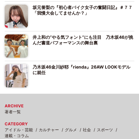
坂元誉梨の『初心者バイク女子の奮闘日記』＃７７
「我慢大会してませんか？」
井上和の“やる気フォント”にも注目 乃木坂46が挑
んだ書道パフォーマンスの舞台裏
乃木坂46金川紗耶『rienda』26AW LOOKモデル
に就任
ARCHIVE
著者一覧
CATEGORY
アイドル・芸能
カルチャー
グルメ
社会
スポーツ
連載・コラム