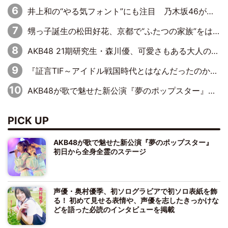
井上和の“やる気フォント”にも注目 乃木坂46が挑んだ書道パフォーマンスの舞台裏
甥っ子誕生の松田好花、京都で“ふたつの家族”をはしご！ “母”黒谷友香に見送られ、“父”松岡昌宏とはハシゴ酒
AKB48 21期研究生・森川優、可愛さもある大人の女性に
『証言TIF～アイドル戦国時代とはなんだったのか～』第10回：さくら学院・武藤彩未×飯田らうら「正直、中3で辞めるというのを信じてなくて。そう言われてはいたけど、嘘でしょって」
AKB48が歌で魅せた新公演『夢のポップスター』 初日から全身全霊のステージ
PICK UP
AKB48が歌で魅せた新公演『夢のポップスター』
初日から全身全霊のステージ
声優・奥村優季、初ソログラビアで初ソロ表紙を飾
る！ 初めて見せる表情や、声優を志したきっかけな
どを語った必読のインタビューを掲載