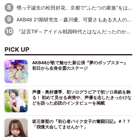
甥っ子誕生の松田好花、京都で“ふたつの家族”をはしご！ “母”黒谷友香に見送られ、“父”松岡昌宏とはハシゴ酒
AKB48 21期研究生・森川優、可愛さもある大人の女性に
『証言TIF～アイドル戦国時代とはなんだったのか～』第10回：さくら学院・武藤彩未×飯田らうら「正直、中3で辞めるというのを信じてなくて。そう言われてはいたけど、嘘でしょって」
PICK UP
AKB48が歌で魅せた新公演『夢のポップスター』
初日から全身全霊のステージ
声優・奥村優季、初ソログラビアで初ソロ表紙を飾
る！ 初めて見せる表情や、声優を志したきっかけな
どを語った必読のインタビューを掲載
坂元誉梨の『初心者バイク女子の奮闘日記』＃７７
「我慢大会してませんか？」