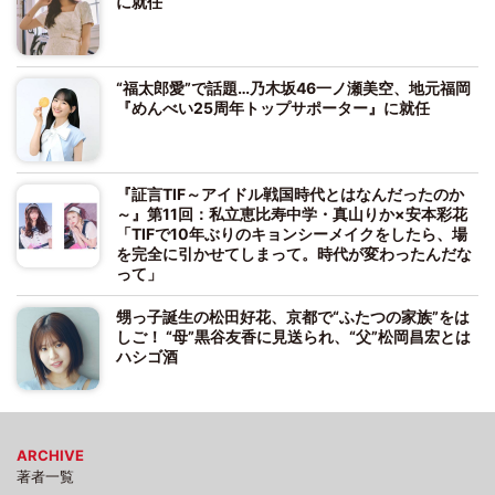
に就任
“福太郎愛”で話題…乃木坂46一ノ瀬美空、地元福岡
『めんべい25周年トップサポーター』に就任
『証言TIF～アイドル戦国時代とはなんだったのか
～』第11回：私立恵比寿中学・真山りか×安本彩花
「TIFで10年ぶりのキョンシーメイクをしたら、場
を完全に引かせてしまって。時代が変わったんだな
って」
甥っ子誕生の松田好花、京都で“ふたつの家族”をは
しご！ “母”黒谷友香に見送られ、“父”松岡昌宏とは
ハシゴ酒
ARCHIVE
著者一覧