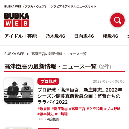
BUBKA WEB（ブブカ・ウェブ）｜グラビア＆アイドルニュースサイト
アイドル・芸能
乃木坂46
日向坂46
櫻坂46
BUBKA WEB
高津臣吾の最新情報・ニュース一覧
高津臣吾の最新情報・ニュース一覧
(2件)
プロ野球
2022-03-04 06:00
プロ野球・高津臣吾、新庄剛志…2022年
シーズン開幕直前緊急企画！監督たちの
ララバイ2022
原辰徳
新庄剛志
高津臣吾
立浪和義
プロ野球
藤本博史
中嶋聡
BUBKA編集部