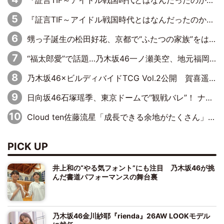
『証言TIF～アイドル戦国時代とはなんだったのか～』第11回：私立恵比寿中学・真山りか×安本彩花「TIFで10年ぶりのキョンシーメイクをしたら、場を完全に引かせてしまって。時代が変わったんだなって」
『証言TIF～アイドル戦国時代とはなんだったのか～』第10回：さくら学院・武藤彩未×飯田らうら「正直、中3で辞めるというのを信じてなくて。そう言われてはいたけど、嘘でしょって」
甥っ子誕生の松田好花、京都で“ふたつの家族”をはしご！ “母”黒谷友香に見送られ、“父”松岡昌宏とはハシゴ酒
“福太郎愛”で話題…乃木坂46一ノ瀬美空、地元福岡『めんべい25周年トップサポーター』に就任
乃木坂46×ビルディバイドTCG Vol.2公開 賀喜遥香＆田村真佑が『京まふ』ステージに登壇
日向坂46石塚瑶季、東京ドームで“観戦バレ”！ ナイツ・塙も認めた「巨人に詳しすぎるアイドル」は元VENUSスクール生で杉内コーチ推し⁉
Cloud ten佐藤流星「成長できる余地がたくさん」、本田高優「何度見ても飽きない公演に」
PICK UP
井上和の“やる気フォント”にも注目 乃木坂46が挑
んだ書道パフォーマンスの舞台裏
乃木坂46金川紗耶『rienda』26AW LOOKモデル