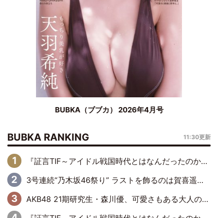
BUBKA（ブブカ） 2026年4月号
BUBKA RANKING
11:30更新
『証言TIF～アイドル戦国時代とはなんだったのか～』第6回：でんぱ組.inc・古川未鈴×相沢梨紗「『ハロプロやりたかったな』って言ったら、夢眠ねむさんに『てめえはでんぱ組．incなんだよ！』って肩パンされて(笑)」
3号連続“乃木坂46祭り” ラストを飾るのは賀喜遥香…5年ぶりの登場に「5年分大人になった私を見ていただけたら」
AKB48 21期研究生・森川優、可愛さもある大人の女性に