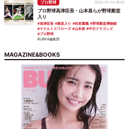
プロ野球
2022-01-14 16:00
プロ野球高津臣吾・山本昌らが野球殿堂
入り
高津臣吾
殿堂入り
松前重義
野球殿堂博物館
ヤクルトスワローズ
山本昌
中日ドラゴンズ
プロ野球
BUBKA編集部
MAGAZINE&BOOKS