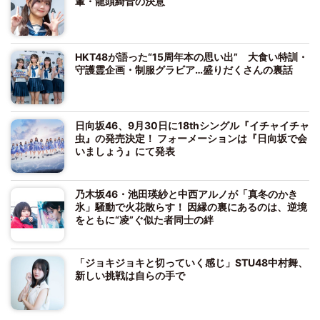
輩・龍頭綺音の決意
HKT48が語った“15周年本の思い出” 大食い特訓・
守護霊企画・制服グラビア…盛りだくさんの裏話
日向坂46、9月30日に18thシングル『イチャイチャ
虫』の発売決定！ フォーメーションは『日向坂で会
いましょう』にて発表
乃木坂46・池田瑛紗と中西アルノが「真冬のかき
氷」騒動で火花散らす！ 因縁の裏にあるのは、逆境
をともに“凌”ぐ似た者同士の絆
「ジョキジョキと切っていく感じ」STU48中村舞、
新しい挑戦は自らの手で