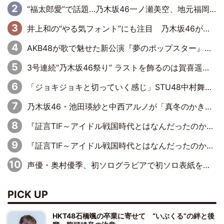
“福太郎愛”で話題…乃木坂46一ノ瀬美空、地元福岡『めんべい25周年トップサポーター』に就任
井上和の“やる気フォント”にも注目 乃木坂46が挑んだ書道パフォーマンスの舞台裏
AKB48が歌で魅せた新公演『夢のポップスター』 初日から全身全霊のステージ
3号連続“乃木坂46祭り” ラストを飾るのは賀喜遥香…5年ぶりの登場に「5年分大人になった私を見ていただけたら」
「ジョキジョキと切っていく感じ」STU48中村舞、新しい挑戦は自らの手で
乃木坂46・池田瑛紗と中西アルノが「真冬のかき氷」騒動で火花散らす！ 因縁の裏にあるのは、逆境をともに“凌”ぐ似た者同士の絆
『証言TIF～アイドル戦国時代とはなんだったのか～』第11回：私立恵比寿中学・真山りか×安本彩花「TIFで10年ぶりのキョンシーメイクをしたら、場を完全に引かせてしまって。時代が変わったんだなって」
『証言TIF～アイドル戦国時代とはなんだったのか～』第6回：でんぱ組.inc・古川未鈴×相沢梨紗「『ハロプロやりたかったな』って言ったら、夢眠ねむさんに『てめえはでんぱ組．incなんだよ！』って肩パンされて(笑)」
声優・奥村優季、初ソログラビアで初ソロ表紙を飾る！ 初めて見せる表情や、声優を志したきっかけなどを語った必読のインタビューを掲載
PICK UP
HKT48石橋颯の卒業に寄せて “いぶくる”の絆と後