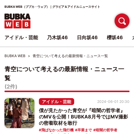
BUBKA WEB（ブブカ・ウェブ）｜グラビア＆アイドルニュースサイト
アイドル・芸能
乃木坂46
日向坂46
櫻坂46
BUBKA WEB
青空について考えるの最新情報・ニュース一覧
青空について考えるの最新情報・ニュース一
覧
(2件)
アイドル・芸能
2024-06-01 20:30
僕が見たかった青空が『暗闇の哲学者』
のMVを公開！BUBKA8月号ではMV撮影
の密着取材を敢行
飛ばなかった飛行機
卒業まで
暗闇の哲学者