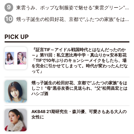
東雲うみ、ポップな制服姿で魅せる“東雲グリーン”の正体
甥っ子誕生の松田好花、京都で“ふたつの家族”をはしご！ “母”黒谷友香に見送られ、“父”松岡昌宏とはハシゴ酒
PICK UP
『証言TIF～アイドル戦国時代とはなんだったのか
～』第11回：私立恵比寿中学・真山りか×安本彩花
「TIFで10年ぶりのキョンシーメイクをしたら、場
を完全に引かせてしまって。時代が変わったんだな
って」
甥っ子誕生の松田好花、京都で“ふたつの家族”をは
しご！ “母”黒谷友香に見送られ、“父”松岡昌宏とは
ハシゴ酒
AKB48 21期研究生・森川優、可愛さもある大人の
女性に