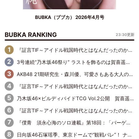
BUBKA（ブブカ） 2026年4月号
BUBKA RANKING
23:30更新
『証言TIF～アイドル戦国時代とはなんだったのか～』第6回：でんぱ組.inc・古川未鈴×相沢梨紗「『ハロプロやりたかったな』って言ったら、夢眠ねむさんに『てめえはでんぱ組．incなんだよ！』って肩パンされて(笑)」
3号連続“乃木坂46祭り” ラストを飾るのは賀喜遥香…5年ぶりの登場に「5年分大人になった私を見ていただけたら」
AKB48 21期研究生・森川優、可愛さもある大人の女性に
『証言TIF～アイドル戦国時代とはなんだったのか～』第10回：さくら学院・武藤彩未×飯田らうら「正直、中3で辞めるというのを信じてなくて。そう言われてはいたけど、嘘でしょって」
乃木坂46×ビルディバイドTCG Vol.2公開 賀喜遥香＆田村真佑が『京まふ』ステージに登壇
『証言TIF～アイドル戦国時代とはなんだったのか～』第11回：私立恵比寿中学・真山りか×安本彩花「TIFで10年ぶりのキョンシーメイクをしたら、場を完全に引かせてしまって。時代が変わったんだなって」
『僕青 須永心海のソロ連載』第18回：「バーゲンセールハンターみうな inしまむら」編
日向坂46石塚瑶季、東京ドームで“観戦バレ”！ ナイツ・塙も認めた「巨人に詳しすぎるアイドル」は元VENUSスクール生で杉内コーチ推し⁉