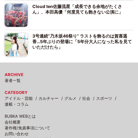
Cloud ten佐藤流星「成長できる余地がたくさ
ん」、本田高優「何度見ても飽きない公演に」
3号連続“乃木坂46祭り” ラストを飾るのは賀喜遥
香…5年ぶりの登場に「5年分大人になった私を見て
いただけたら」
ARCHIVE
著者一覧
CATEGORY
アイドル・芸能
カルチャー
グルメ
社会
スポーツ
連載・コラム
BUBKA WEBとは
会社概要
著作権/免責事項について
お問い合わせ