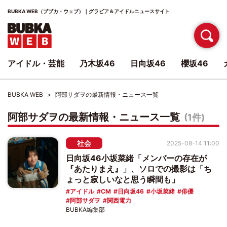
BUBKA WEB（ブブカ・ウェブ）｜グラビア＆アイドルニュースサイト
アイドル・芸能
乃木坂46
日向坂46
櫻坂46
BUBKA WEB
阿部サダヲの最新情報・ニュース一覧
阿部サダヲの最新情報・ニュース一覧
(1件)
社会
2025-08-14 11:00
日向坂46小坂菜緒「メンバーの存在が
『あたりまえ』」、ソロでの撮影は「ち
ょっと寂しいなと思う瞬間も」
アイドル
CM
日向坂46
小坂菜緒
俳優
阿部サダヲ
関西電力
BUBKA編集部