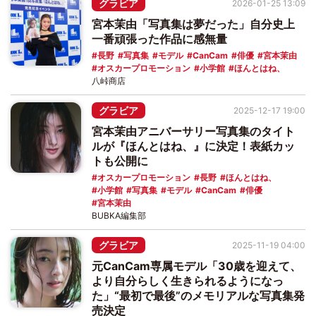
グラビア
2026-01-25 13:09
宮本茉由「写真集は夢だった」自分史上
一番頑張った作品に感無量
長野
写真集
モデル
CanCam
俳優
宮本茉由
オスカープロモーション
小学館
ほんとはね、
八峠商店
グラビア
2025-12-17 19:00
宮本茉由アニバーサリー写真集のタイト
ルが『ほんとはね、』に決定！表紙カッ
トも公開に
オスカープロモーション
長野
ほんとはね、
小学館
写真集
モデル
CanCam
俳優
宮本茉由
BUBKA編集部
グラビア
2025-11-19 04:00
元CanCam専属モデル「30歳を迎えて、
より自分らしく生きられるようになっ
た」“最初で最後”のメモリアルな写真集発
売決定