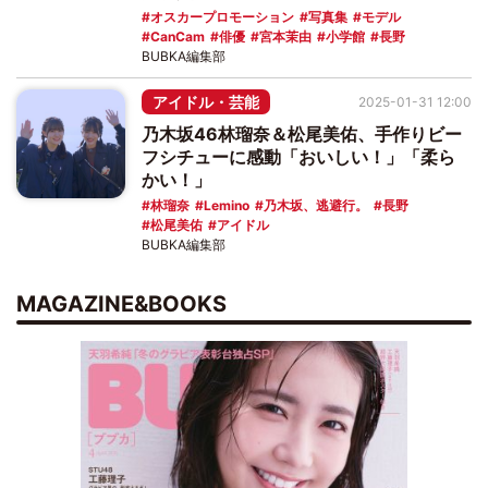
オスカープロモーション
写真集
モデル
CanCam
俳優
宮本茉由
小学館
長野
BUBKA編集部
アイドル・芸能
2025-01-31 12:00
乃木坂46林瑠奈＆松尾美佑、手作りビー
フシチューに感動「おいしい！」「柔ら
かい！」
林瑠奈
Lemino
乃木坂、逃避行。
長野
松尾美佑
アイドル
BUBKA編集部
MAGAZINE&BOOKS