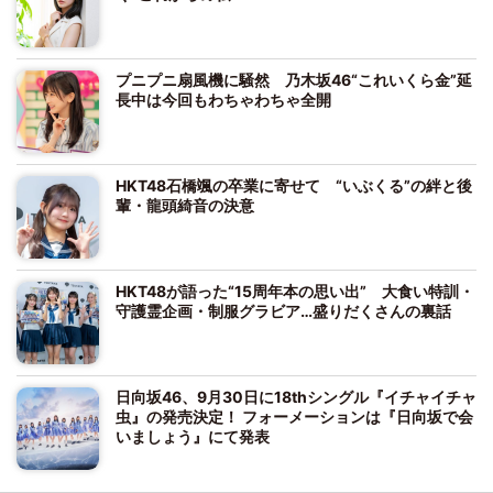
プニプニ扇風機に騒然 乃木坂46“これいくら金”延
長中は今回もわちゃわちゃ全開
HKT48石橋颯の卒業に寄せて “いぶくる”の絆と後
輩・龍頭綺音の決意
HKT48が語った“15周年本の思い出” 大食い特訓・
守護霊企画・制服グラビア…盛りだくさんの裏話
日向坂46、9月30日に18thシングル『イチャイチャ
虫』の発売決定！ フォーメーションは『日向坂で会
いましょう』にて発表