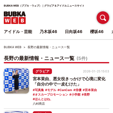
BUBKA WEB（ブブカ・ウェブ）｜グラビア＆アイドルニュースサイト
アイドル・芸能
乃木坂46
日向坂46
櫻坂46
BUBKA WEB
長野の最新情報・ニュース一覧
長野の最新情報・ニュース一覧
(5件)
グラビア
2026-01-25 15:03
宮本茉由、悪女役きっかけで心境に変化
「自分の中で一皮むけた」
写真集
モデル
CanCam
俳優
宮本茉由
オスカープロモーション
小学館
長野
ほんとはね、
八峠商店