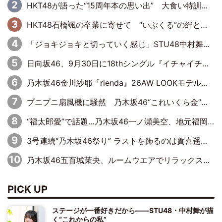
HKT48が語った“15周年本の思い出” 大食い特訓・守護霊企画・制服グラビア…盛りだくさんの裏話
HKT48石橋颯の卒業に寄せて “いぶくる”の絆と後輩・龍頭綺音の決意
「ジョキジョキと切っていく感じ」STU48中村舞、新しい挑戦は自らの手で
日向坂46、9月30日に18thシングル『イチャイチャ虫』の発売決定！ フォーメーションは『日向坂で会いましょう』にて発表
乃木坂46金川紗耶『rienda』26AW LOOKモデルに就任
プニプニ扇風機に騒然 乃木坂46“これいくら金”延長中は今回もわちゃわちゃ全開
“福太郎愛”で話題…乃木坂46一ノ瀬美空、地元福岡『めんべい25周年トップサポーター』に就任
3号連続“乃木坂46祭り” ラストを飾るのは賀喜遥香…5年ぶりの登場に「5年分大人になった私を見ていただけたら」
乃木坂46五百城茉央、ルームウエアでリラックス「今回のグラビアを見て成長を感じていただけるとうれしい」
PICK UP
ステージが一番好きだから――STU48・中村舞が描
く“これからの私”