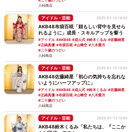
二十歳のつどい
八峠商店
アイドル・芸能
2025-01-13 14:00
AKB48布袋百椛「頼もしい背中を見せら
れるように」成長・スキルアップを誓う
アイドル
AKB48
成人式
鈴木くるみ
佐藤綺星
正鋳真優
布袋百椛
山﨑空
八木愛月
二十歳のつどい
八峠商店
アイドル・芸能
2025-01-13 13:00
AKB48佐藤綺星「初心の気持ちを忘れな
いようにハーフアップに」
アイドル
AKB48
成人式
鈴木くるみ
佐藤綺星
正鋳真優
布袋百椛
山﨑空
八木愛月
二十歳のつどい
八峠商店
アイドル・芸能
2025-01-13 12:00
AKB48鈴木くるみ「私たちは、『ここか