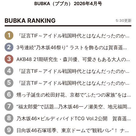
BUBKA（ブブカ） 2026年4月号
BUBKA RANKING
5:30更新
『証言TIF～アイドル戦国時代とはなんだったのか～』第6回：でんぱ組.inc・古川未鈴×相沢梨紗「『ハロプロやりたかったな』って言ったら、夢眠ねむさんに『てめえはでんぱ組．incなんだよ！』って肩パンされて(笑)」
3号連続“乃木坂46祭り” ラストを飾るのは賀喜遥香…5年ぶりの登場に「5年分大人になった私を見ていただけたら」
AKB48 21期研究生・森川優、可愛さもある大人の女性に
『証言TIF～アイドル戦国時代とはなんだったのか～』第11回：私立恵比寿中学・真山りか×安本彩花「TIFで10年ぶりのキョンシーメイクをしたら、場を完全に引かせてしまって。時代が変わったんだなって」
『証言TIF～アイドル戦国時代とはなんだったのか～』第10回：さくら学院・武藤彩未×飯田らうら「正直、中3で辞めるというのを信じてなくて。そう言われてはいたけど、嘘でしょって」
甥っ子誕生の松田好花、京都で“ふたつの家族”をはしご！ “母”黒谷友香に見送られ、“父”松岡昌宏とはハシゴ酒
“福太郎愛”で話題…乃木坂46一ノ瀬美空、地元福岡『めんべい25周年トップサポーター』に就任
乃木坂46×ビルディバイドTCG Vol.2公開 賀喜遥香＆田村真佑が『京まふ』ステージに登壇
日向坂46石塚瑶季、東京ドームで“観戦バレ”！ ナイツ・塙も認めた「巨人に詳しすぎるアイドル」は元VENUSスクール生で杉内コーチ推し⁉