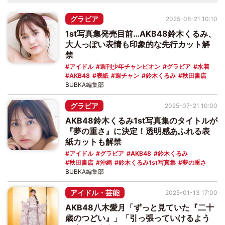
グラビア
2025-08-21 10:10
1st写真集発売目前…AKB48鈴木くるみ、
大人っぽい表情も印象的な先行カット解
禁
アイドル
週刊少年チャンピオン
グラビア
水着
AKB48
表紙
週チャン
鈴木くるみ
秋田書店
BUBKA編集部
グラビア
2025-07-21 10:00
AKB48鈴木くるみ1st写真集のタイトルが
『夢の重さ』に決定！透明感あふれる表
紙カットも解禁
アイドル
グラビア
AKB48
鈴木くるみ
秋田書店
沖縄
鈴木くるみ1st写真集
夢の重さ
BUBKA編集部
アイドル・芸能
2025-01-13 17:00
AKB48八木愛月「ずっと見ていた『二十
歳のつどい』」「引っ張っていけるよう