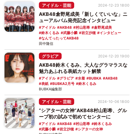
アイドル・芸能
2024-12-23 18:00
AKB48倉野尾成美「新しくていいな」ニ
ューアルバム発売記念インタビュー
アイドル
AKB48
村山彩希
倉野尾成美
鈴木くるみ
武藤小麟
岩立沙穂
インタビュー
なんてったってAKB48
田中隆信
グラビア
2024-12-20 19:00
AKB48鈴木くるみ、大人なグラマラスな
魅力あふれる表紙カット解禁
アイドル
グラビア
水着
BUBKA
AKB48
表紙
BUBKA2月号
鈴木くるみ
BUBKA編集部
アイドル・芸能
2024-10-06 18:00
“シアターの女神”AKB48村山彩希、グル
ープ初の試みで初めてセンターに
アイドル
AKB48
村山彩希
鈴木くるみ
武藤小麟
岩立沙穂
シアターの女神