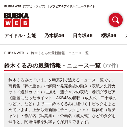
BUBKA WEB（ブブカ・ウェブ）｜グラビア＆アイドルニュースサイト
アイドル・芸能
乃木坂46
日向坂46
櫻坂46
BUBKA WEB
鈴木くるみの最新情報・ニュース一覧
鈴木くるみの最新情報・ニュース一覧
(77件)
鈴木くるみの「いま」を時系列で追えるニュース一覧です。
写真集『夢の重さ』の解禁〜発売前後の動き（表紙／先行カ
ット／追加カット）に加え、週チャンの表紙・巻頭グラビア
で話題になったポイント、AKB48の節目（成人式「二十歳の
つどい」など）まで――鈴木くるみに紐づくトピックをまと
めています。上から最新順にチェックしつつ、媒体名（週チ
ャン）・作品名（写真集）・企画名（成人式）などのタグを
辿ると、関連情報を効率よく深掘りできます。