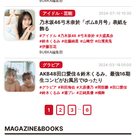
BUBKA編集部
アイドル・芸能
2024-07-10 10:30
乃木坂46弓木奈於「ボム8月号」表紙を
飾る
アイドル
乃木坂46
弓木奈於
大盛真歩
鈴木くるみ
佐藤綺星
山﨑空
白濱美兎
伊藤百花
BUBKA編集部
グラビア
2024-03-18 05:00
AKB48田口愛佳＆鈴木くるみ、最強16期
生コンビがお風呂でゆったり
グラビア
和田海佑
大原優乃
岡部麟
田口愛佳
鈴木くるみ
週プレ
正鋳真優
橘舞
…
1
2
3
6
MAGAZINE&BOOKS