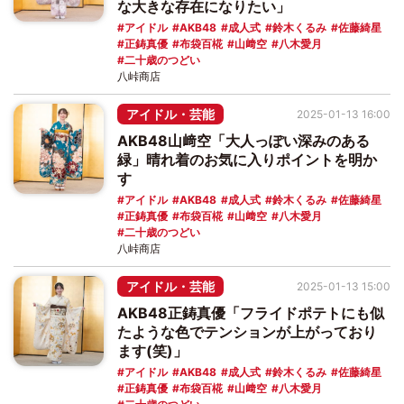
な大きな存在になりたい」
アイドル
AKB48
成人式
鈴木くるみ
佐藤綺星
正鋳真優
布袋百椛
山﨑空
八木愛月
二十歳のつどい
八峠商店
アイドル・芸能
2025-01-13 16:00
AKB48山﨑空「大人っぽい深みのある
緑」晴れ着のお気に入りポイントを明か
す
アイドル
AKB48
成人式
鈴木くるみ
佐藤綺星
正鋳真優
布袋百椛
山﨑空
八木愛月
二十歳のつどい
八峠商店
アイドル・芸能
2025-01-13 15:00
AKB48正鋳真優「フライドポテトにも似
たような色でテンションが上がっており
ます(笑)」
アイドル
AKB48
成人式
鈴木くるみ
佐藤綺星
正鋳真優
布袋百椛
山﨑空
八木愛月